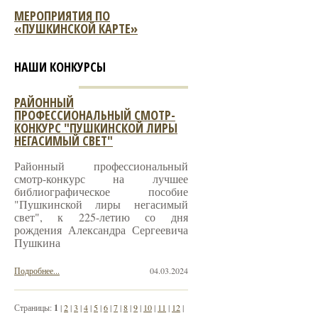
МЕРОПРИЯТИЯ ПО
«ПУШКИНСКОЙ КАРТЕ»
НАШИ КОНКУРСЫ
РАЙОННЫЙ
ПРОФЕССИОНАЛЬНЫЙ СМОТР-
КОНКУРС "ПУШКИНСКОЙ ЛИРЫ
НЕГАСИМЫЙ СВЕТ"
Районный профессиональный
смотр-конкурс на лучшее
библиографическое пособие
"Пушкинской лиры негасимый
свет", к 225-летию со дня
рождения Александра Сергеевича
Пушкина
Подробнее...
04.03.2024
Страницы:
1
|
2
|
3
|
4
|
5
|
6
|
7
|
8
|
9
|
10
|
11
|
12
|