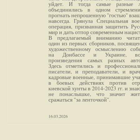
уйдет. И тогда самые разные 
объединились в одном стремлен
прогнать непрошенную "гостью" вза
навсегда. Грянула Специальная вое
операция, призванная защитить Рус
мир и дать отпор современным нацис
В предлагаемый вниманию читат
один из первых сборников, посвяще
художественному осмыслению соб
на Донбассе и Украине, во
произведения самых разных авто
Здесь отметились и профессионал
писатели, и преподаватели, и врач
кадровые военные, принимавшие уча
в боевых действиях против отр
киевской хунты в 2014-2023 гг. и зн
не понаслышке, что значит жи
сражаться "за ленточкой".
16.03.2026