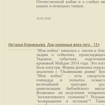
Отечественной войне и о слабых ме
наших и немецких танков.
16.03.2026
Наталья Корнильева. Дни окаянные века сего… 12+
"Моя война" началась с писем к бл
людям о событиях, происходящи
Украине, событиях, подготови
кровавый Майдан 2014 года. Это взг
боль изнутри. Форма дневника подск
аналогию с "Окаянными днями" Бун
"Моя война" - есть свидетель
очевидца и попытка осмысл
величайшей трагедии русс
цивилизации библейского масшт
Возможно ли исцеление помрачен
"коллективного сознания"? Реальн
"возвращение к истокам"? Так