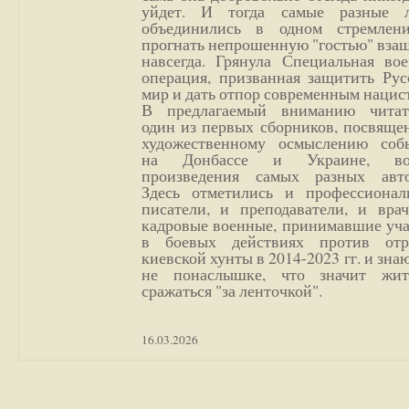
уйдет. И тогда самые разные 
объединились в одном стремлен
прогнать непрошенную "гостью" вза
навсегда. Грянула Специальная вое
операция, призванная защитить Рус
мир и дать отпор современным нацис
В предлагаемый вниманию читат
один из первых сборников, посвяще
художественному осмыслению соб
на Донбассе и Украине, во
произведения самых разных авто
Здесь отметились и профессионал
писатели, и преподаватели, и врач
кадровые военные, принимавшие уча
в боевых действиях против отр
киевской хунты в 2014-2023 гг. и зн
не понаслышке, что значит жи
сражаться "за ленточкой".
16.03.2026