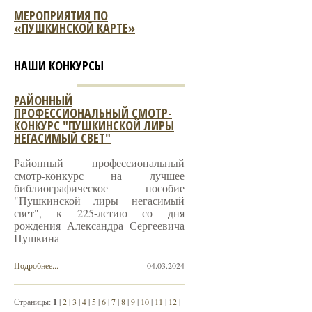
МЕРОПРИЯТИЯ ПО
«ПУШКИНСКОЙ КАРТЕ»
НАШИ КОНКУРСЫ
РАЙОННЫЙ
ПРОФЕССИОНАЛЬНЫЙ СМОТР-
КОНКУРС "ПУШКИНСКОЙ ЛИРЫ
НЕГАСИМЫЙ СВЕТ"
Районный профессиональный
смотр-конкурс на лучшее
библиографическое пособие
"Пушкинской лиры негасимый
свет", к 225-летию со дня
рождения Александра Сергеевича
Пушкина
Подробнее...
04.03.2024
Страницы:
1
|
2
|
3
|
4
|
5
|
6
|
7
|
8
|
9
|
10
|
11
|
12
|