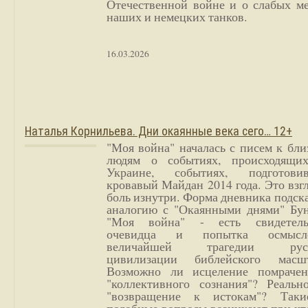
Отечественной войне и о слабых ме
наших и немецких танков.
16.03.2026
Наталья Корнильева. Дни окаянные века сего… 12+
"Моя война" началась с писем к бл
людям о событиях, происходящи
Украине, событиях, подготови
кровавый Майдан 2014 года. Это взг
боль изнутри. Форма дневника подск
аналогию с "Окаянными днями" Бун
"Моя война" - есть свидетель
очевидца и попытка осмысл
величайшей трагедии русс
цивилизации библейского масшт
Возможно ли исцеление помрачен
"коллективного сознания"? Реальн
"возвращение к истокам"? Так