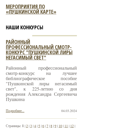
МЕРОПРИЯТИЯ ПО
«ПУШКИНСКОЙ КАРТЕ»
НАШИ КОНКУРСЫ
РАЙОННЫЙ
ПРОФЕССИОНАЛЬНЫЙ СМОТР-
КОНКУРС "ПУШКИНСКОЙ ЛИРЫ
НЕГАСИМЫЙ СВЕТ"
Районный профессиональный
смотр-конкурс на лучшее
библиографическое пособие
"Пушкинской лиры негасимый
свет", к 225-летию со дня
рождения Александра Сергеевича
Пушкина
Подробнее...
04.03.2024
Страницы:
1
|
2
|
3
|
4
|
5
|
6
|
7
|
8
|
9
|
10
|
11
|
12
|