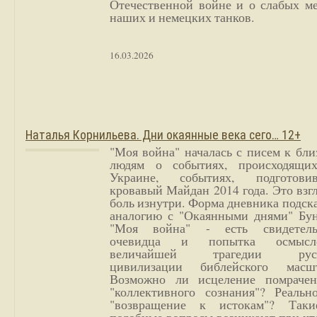
Отечественной войне и о слабых ме
наших и немецких танков.
16.03.2026
Наталья Корнильева. Дни окаянные века сего… 12+
"Моя война" началась с писем к бл
людям о событиях, происходящи
Украине, событиях, подготови
кровавый Майдан 2014 года. Это взг
боль изнутри. Форма дневника подск
аналогию с "Окаянными днями" Бун
"Моя война" - есть свидетель
очевидца и попытка осмысл
величайшей трагедии русс
цивилизации библейского масшт
Возможно ли исцеление помрачен
"коллективного сознания"? Реальн
"возвращение к истокам"? Так