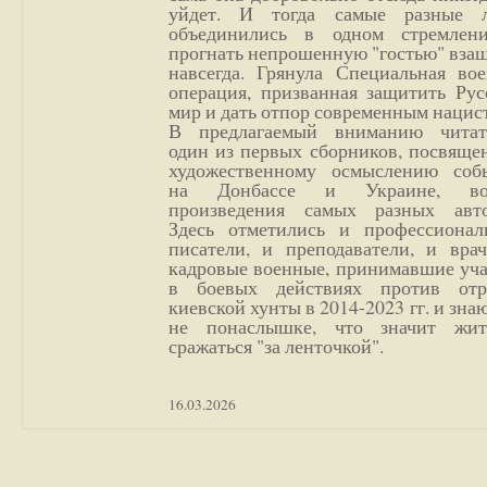
уйдет. И тогда самые разные 
объединились в одном стремлен
прогнать непрошенную "гостью" вза
навсегда. Грянула Специальная вое
операция, призванная защитить Рус
мир и дать отпор современным нацис
В предлагаемый вниманию читат
один из первых сборников, посвяще
художественному осмыслению соб
на Донбассе и Украине, во
произведения самых разных авто
Здесь отметились и профессионал
писатели, и преподаватели, и врач
кадровые военные, принимавшие уча
в боевых действиях против отр
киевской хунты в 2014-2023 гг. и зн
не понаслышке, что значит жи
сражаться "за ленточкой".
16.03.2026