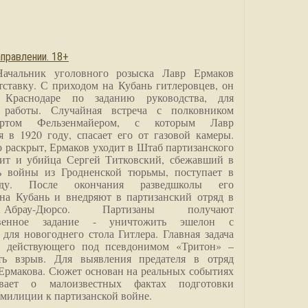
правлении. 18+
Начальник уголовного розыска Лавр Ермаков
тставку. С приходом на Кубань гитлеровцев, он
 Краснодаре по заданию руководства, для
 работы. Случайная встреча с полковником
ртом Фельзенмайером, с которым Лавр
я в 1920 году, спасает его от газовой камеры.
о раскрыт, Ермаков уходит в Штаб партизанского
дит и убийца Сергей Титковский, сбежавший в
ь войны из Гродненской тюрьмы, поступает в
анду. После окончания разведшколы его
на Кубань и внедряют в партизанский отряд в
Абрау-Дюрсо. Партизаны получают
ственное задание - уничтожить эшелон с
для новогоднего стола Гитлера. Главная задача
о, действующего под псевдонимом «Тритон» –
ить взрыв. Для выявления предателя в отряд
Ермакова. Сюжет основан на реальных событиях
вает о малоизвестных фактах подготовки
 милиции к партизанской войне.