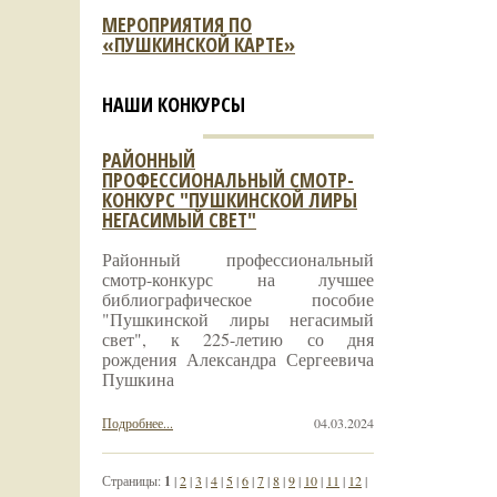
МЕРОПРИЯТИЯ ПО
«ПУШКИНСКОЙ КАРТЕ»
НАШИ КОНКУРСЫ
РАЙОННЫЙ
ПРОФЕССИОНАЛЬНЫЙ СМОТР-
КОНКУРС "ПУШКИНСКОЙ ЛИРЫ
НЕГАСИМЫЙ СВЕТ"
Районный профессиональный
смотр-конкурс на лучшее
библиографическое пособие
"Пушкинской лиры негасимый
свет", к 225-летию со дня
рождения Александра Сергеевича
Пушкина
Подробнее...
04.03.2024
Страницы:
1
|
2
|
3
|
4
|
5
|
6
|
7
|
8
|
9
|
10
|
11
|
12
|