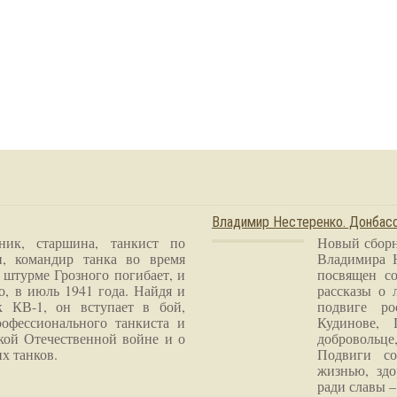
Владимир Нестеренко. Донба
ник, старшина, танкист по
Новый сборн
и, командир танка во время
Владимира 
 штурме Грозного погибает, и
посвящен со
о, в июль 1941 года. Найдя и
рассказы о 
к КВ-1, он вступает в бой,
подвиге ро
рофессионального танкиста и
Кудинове, 
кой Отечественной войне и о
добровольце
х танков.
Подвиги со
жизнью, здо
ради славы – 