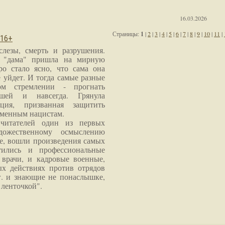
16.03.2026
Страницы:
1
|
2
|
3
|
4
|
5
|
6
|
7
|
8
|
9
|
10
|
11
|
 16+
слезы, смерть и разрушения.
я "дама" пришла на мирную
ро стало ясно, что сама она
 уйдет. И тогда самые разные
м стремлении - прогнать
шей и навсегда. Грянула
ция, призванная защитить
еменным нацистам.
читателей один из первых
дожественному осмыслению
е, вошли произведения самых
тились и профессиональные
 врачи, и кадровые военные,
х действиях против отрядов
г. и знающие не понаслышке,
 ленточкой".