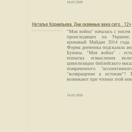
16.03.2026
Наталья Корнильева. Дни окаянные века сего… 12+
"Моя война" началась с писем
происходящих на Украине,
кровавый Майдан 2014 года. 
Форма дневника подсказала а
Бунина. "Моя война" - есть
попытка осмысления вели
цивилизации библейского масш
помраченного "коллективно
"возвращение к истокам"? 
возникают при чтении этой нев
16.03.2026