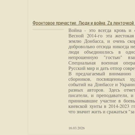
Фронтовое причастие. Люди и война. Zа ленточкой
Война - это всегда кровь и 
Весной 2014-го эта жестока
землю Донбасса, и очень ско
добровольно отсюда никогда не
люди объединились в одно
непрошенную "гостью" вза
Специальная военная опера
Русский мир и дать отпор совр
В предлагаемый вниманию 
сборников, посвященных ху
событий на Донбассе и Украин
разных авторов. Здесь отме
писатели, и преподаватели, и
принимавшие участие в боевы
киевской хунты в 2014-2023 г
что значит жить и сражаться "за
16.03.2026