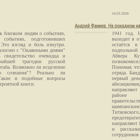
16.03.2026
Андрей Фаниев. На рокадном на
 к близким людям о событиях,
1941 год. 
 событиях, подготовивших
выходит в о
Это взгляд и боль изнутри.
остаётся в
налогию с "Окаянными днями"
подпольной
 свидетельство очевидца и
Абвера Ку
чайшей трагедии русской
познакомилс
таба. Возможно ли исцеление
Понимая, чт
го сознания"? Реально ли
отряда. Бан
Такие и подобные вопросы
первый ден
ероятной книги.
айнзацком
направляют 
районе 
правитель
шампанским 
Титковског
предотврат
направляют 
и рассказы
сотрудников