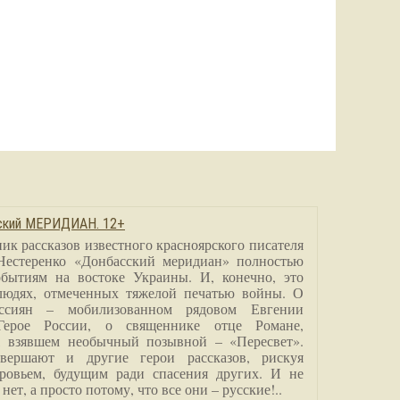
сский МЕРИДИАН. 12+
ик рассказов известного красноярского писателя
Нестеренко «Донбасский меридиан» полностью
бытиям на востоке Украины. И, конечно, это
людях, отмеченных тяжелой печатью войны. О
ссиян – мобилизованном рядовом Евгении
Герое России, о священнике отце Романе,
, взявшем необычный позывной – «Пересвет».
вершают и другие герои рассказов, рискуя
ровьем, будущим ради спасения других. И не
нет, а просто потому, что все они – русские!..