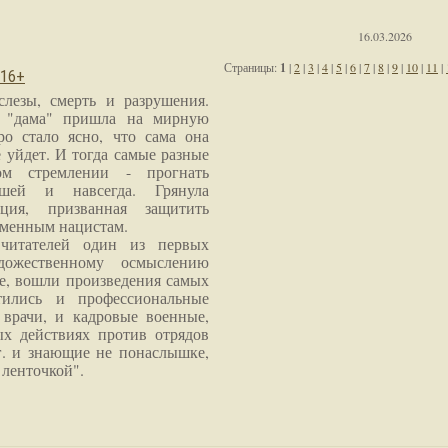
16.03.2026
Страницы:
1
|
2
|
3
|
4
|
5
|
6
|
7
|
8
|
9
|
10
|
11
|
 16+
слезы, смерть и разрушения.
я "дама" пришла на мирную
ро стало ясно, что сама она
 уйдет. И тогда самые разные
м стремлении - прогнать
шей и навсегда. Грянула
ция, призванная защитить
еменным нацистам.
читателей один из первых
дожественному осмыслению
е, вошли произведения самых
тились и профессиональные
 врачи, и кадровые военные,
х действиях против отрядов
г. и знающие не понаслышке,
 ленточкой".