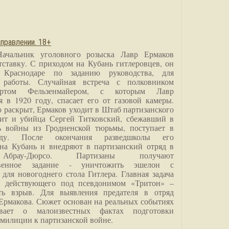
правлении. 18+
Начальник уголовного розыска Лавр Ермаков
тставку. С приходом на Кубань гитлеровцев, он
 Краснодаре по заданию руководства, для
 работы. Случайная встреча с полковником
ртом Фельзенмайером, с которым Лавр
я в 1920 году, спасает его от газовой камеры.
о раскрыт, Ермаков уходит в Штаб партизанского
дит и убийца Сергей Титковский, сбежавший в
ь войны из Гродненской тюрьмы, поступает в
анду. После окончания разведшколы его
на Кубань и внедряют в партизанский отряд в
Абрау-Дюрсо. Партизаны получают
ственное задание - уничтожить эшелон с
для новогоднего стола Гитлера. Главная задача
о, действующего под псевдонимом «Тритон» –
ить взрыв. Для выявления предателя в отряд
Ермакова. Сюжет основан на реальных событиях
вает о малоизвестных фактах подготовки
 милиции к партизанской войне.