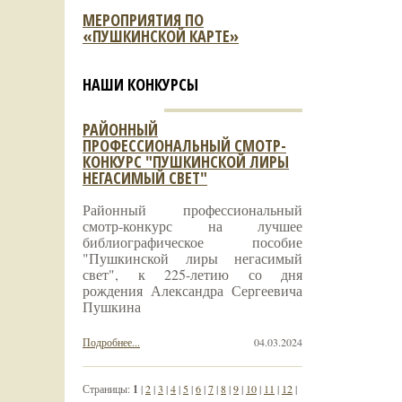
МЕРОПРИЯТИЯ ПО
«ПУШКИНСКОЙ КАРТЕ»
НАШИ КОНКУРСЫ
РАЙОННЫЙ
ПРОФЕССИОНАЛЬНЫЙ СМОТР-
КОНКУРС "ПУШКИНСКОЙ ЛИРЫ
НЕГАСИМЫЙ СВЕТ"
Районный профессиональный
смотр-конкурс на лучшее
библиографическое пособие
"Пушкинской лиры негасимый
свет", к 225-летию со дня
рождения Александра Сергеевича
Пушкина
Подробнее...
04.03.2024
Страницы:
1
|
2
|
3
|
4
|
5
|
6
|
7
|
8
|
9
|
10
|
11
|
12
|