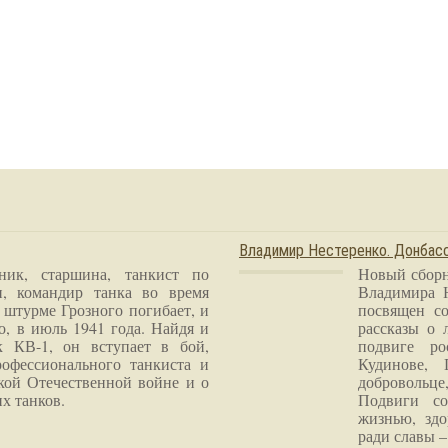
Владимир Нестеренко. Донба
ник, старшина, танкист по
Новый сборн
и, командир танка во время
Владимира 
 штурме Грозного погибает, и
посвящен со
о, в июль 1941 года. Найдя и
рассказы о 
к КВ-1, он вступает в бой,
подвиге ро
рофессионального танкиста и
Кудинове, 
кой Отечественной войне и о
добровольце
х танков.
Подвиги со
жизнью, здо
ради славы – 