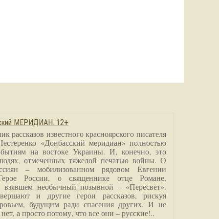
сский МЕРИДИАН. 12+
ик рассказов известного красноярского писателя
Нестеренко «Донбасский меридиан» полностью
бытиям на востоке Украины. И, конечно, это
людях, отмеченных тяжелой печатью войны. О
ссиян – мобилизованном рядовом Евгении
Герое России, о священнике отце Романе,
, взявшем необычный позывной – «Пересвет».
вершают и другие герои рассказов, рискуя
ровьем, будущим ради спасения других. И не
нет, а просто потому, что все они – русские!..