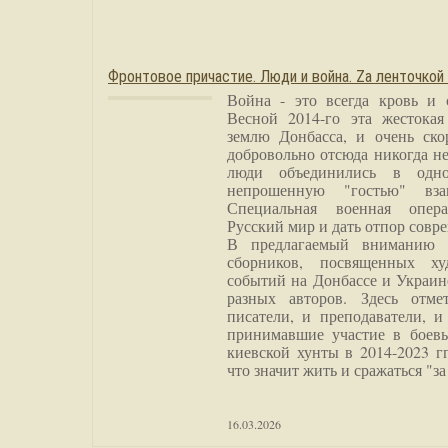
Фронтовое причастие. Люди и война. Zа ленточкой
Война - это всегда кровь и 
Весной 2014-го эта жестока
землю Донбасса, и очень ско
добровольно отсюда никогда не
люди объединились в одно
непрошенную "гостью" вза
Специальная военная опера
Русский мир и дать отпор совр
В предлагаемый вниманию 
сборников, посвященных ху
событий на Донбассе и Украин
разных авторов. Здесь отме
писатели, и преподаватели, и
принимавшие участие в боевы
киевской хунты в 2014-2023 г
что значит жить и сражаться "за
16.03.2026