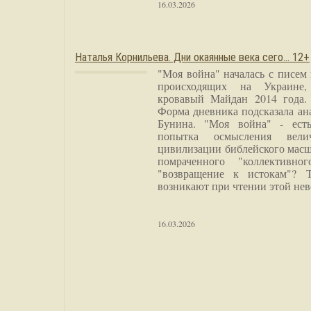
16.03.2026
Наталья Корнильева. Дни окаянные века сего… 12+
"Моя война" началась с писем
происходящих на Украине,
кровавый Майдан 2014 года. 
Форма дневника подсказала а
Бунина. "Моя война" - есть
попытка осмысления вели
цивилизации библейского масш
помраченного "коллективно
"возвращение к истокам"? 
возникают при чтении этой нев
16.03.2026