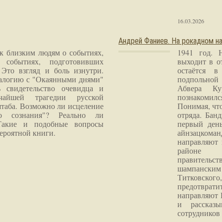
16.03.2026
Андрей Фаниев. На рокадном на
 к близким людям о событиях,
1941 год. 
 событиях, подготовивших
выходит в о
Это взгляд и боль изнутри.
остаётся в
налогию с "Окаянными днями"
подпольной
 свидетельство очевидца и
Абвера Ку
чайшей трагедии русской
познакомилс
таба. Возможно ли исцеление
Понимая, чт
го сознания"? Реально ли
отряда. Бан
Такие и подобные вопросы
первый ден
ероятной книги.
айнзацком
направляют 
районе 
правитель
шампанским 
Титковског
предотврат
направляют 
и рассказы
сотрудников