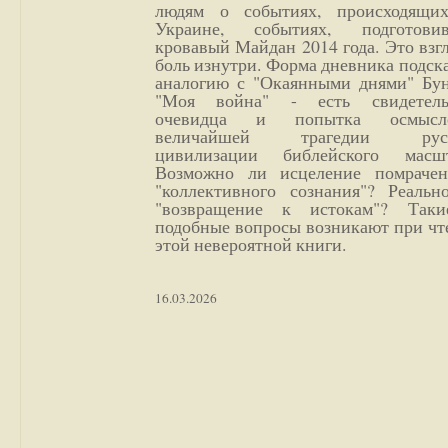
людям о событиях, происходящи
Украине, событиях, подготови
кровавый Майдан 2014 года. Это взг
боль изнутри. Форма дневника подск
аналогию с "Окаянными днями" Бун
"Моя война" - есть свидетель
очевидца и попытка осмысл
величайшей трагедии русс
цивилизации библейского масшт
Возможно ли исцеление помрачен
"коллективного сознания"? Реальн
"возвращение к истокам"? Так
подобные вопросы возникают при чт
этой невероятной книги.
16.03.2026