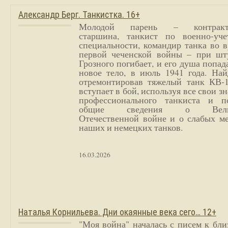
Александр Берг. Танкистка. 16+
Молодой парень – контракт
старшина, танкист по военно-уче
специальности, командир танка во 
первой чеченской войны – при шт
Грозного погибает, и его душа попад
новое тело, в июль 1941 года. Най
отремонтировав тяжелый танк КВ-1
вступает в бой, используя все свои з
профессионального танкиста и п
общие сведения о Вели
Отечественной войне и о слабых ме
наших и немецких танков.
16.03.2026
Наталья Корнильева. Дни окаянные века сего… 12+
"Моя война" началась с писем к бл