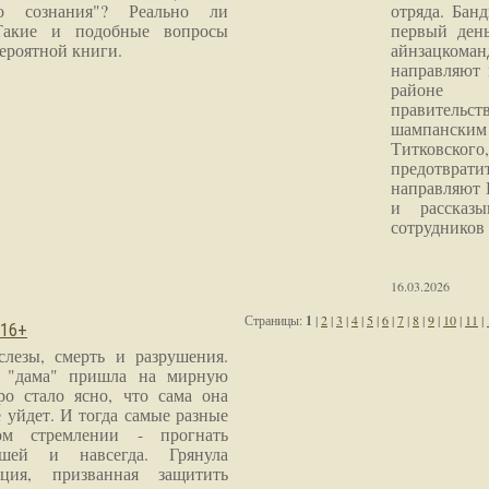
го сознания"? Реально ли
отряда. Бан
Такие и подобные вопросы
первый ден
ероятной книги.
айнзацком
направляют 
районе 
правитель
шампанским 
Титковског
предотврат
направляют 
и рассказы
сотрудников
16.03.2026
Страницы:
1
|
2
|
3
|
4
|
5
|
6
|
7
|
8
|
9
|
10
|
11
|
 16+
слезы, смерть и разрушения.
я "дама" пришла на мирную
ро стало ясно, что сама она
 уйдет. И тогда самые разные
м стремлении - прогнать
шей и навсегда. Грянула
ция, призванная защитить