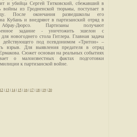
дит и убийца Сергей Титковский, сбежавший в
ь войны из Гродненской тюрьмы, поступает в
анду. После окончания разведшколы его
на Кубань и внедряют в партизанский отряд в
Абрау-Дюрсо. Партизаны получают
ственное задание - уничтожить эшелон с
для новогоднего стола Гитлера. Главная задача
о, действующего под псевдонимом «Тритон» –
ить взрыв. Для выявления предателя в отряд
Ермакова. Сюжет основан на реальных событиях
вает о малоизвестных фактах подготовки
 милиции к партизанской войне.
12
|
13
|
14
|
15
|
16
|
17
|
18
|
19
|
20