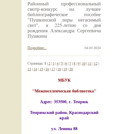
Районный профессиональный
смотр-конкурс на лучшее
библиографическое пособие
"Пушкинской лиры негасимый
свет", к 225-летию со дня
рождения Александра Сергеевича
Пушкина
Подробнее...
04.03.2024
Страницы:
1
|
2
|
3
|
4
|
5
|
6
|
7
|
8
|
9
|
10
|
11
|
12
|
13
|
14
|
15
|
16
|
17
|
18
|
19
|
20
МБУК
"Межпоселенческая библиотека"
Адрес: 353500, г. Темрюк
Темрюкский район, Краснодарский
край
ул. Ленина 88