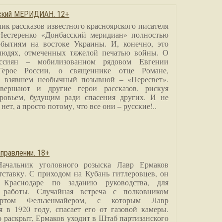
сский МЕРИДИАН. 12+
ик рассказов известного красноярского писателя
Нестеренко «Донбасский меридиан» полностью
бытиям на востоке Украины. И, конечно, это
людях, отмеченных тяжелой печатью войны. О
ссиян – мобилизованном рядовом Евгении
Герое России, о священнике отце Романе,
, взявшем необычный позывной – «Пересвет».
вершают и другие герои рассказов, рискуя
ровьем, будущим ради спасения других. И не
нет, а просто потому, что все они – русские!..
правлении. 18+
Начальник уголовного розыска Лавр Ермаков
тставку. С приходом на Кубань гитлеровцев, он
 Краснодаре по заданию руководства, для
 работы. Случайная встреча с полковником
ртом Фельзенмайером, с которым Лавр
я в 1920 году, спасает его от газовой камеры.
о раскрыт, Ермаков уходит в Штаб партизанского