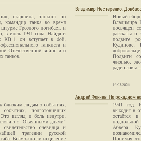
Владимир Нестеренко. Донба
ник, старшина, танкист по
Новый сборн
и, командир танка во время
Владимира 
 штурме Грозного погибает, и
посвящен со
о, в июль 1941 года. Найдя и
рассказы о 
к КВ-1, он вступает в бой,
подвиге ро
рофессионального танкиста и
Кудинове, 
кой Отечественной войне и о
добровольце
х танков.
Подвиги со
жизнью, здо
ради славы – 
16.03.2026
Андрей Фаниев. На рокадном на
 к близким людям о событиях,
1941 год. 
 событиях, подготовивших
выходит в о
Это взгляд и боль изнутри.
остаётся в
налогию с "Окаянными днями"
подпольной
 свидетельство очевидца и
Абвера Ку
чайшей трагедии русской
познакомилс
таба. Возможно ли исцеление
Понимая, чт