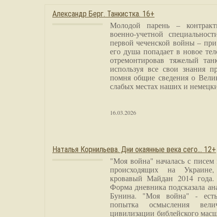
Александр Берг. Танкистка. 16+
Молодой парень – контракт
военно-учетной специальност
первой чеченской войны – при
его душа попадает в новое тел
отремонтировав тяжелый тан
используя все свои знания п
помня общие сведения о Вели
слабых местах наших и немецки
16.03.2026
Наталья Корнильева. Дни окаянные века сего… 12+
"Моя война" началась с писем
происходящих на Украине,
кровавый Майдан 2014 года. 
Форма дневника подсказала а
Бунина. "Моя война" - есть
попытка осмысления вели
цивилизации библейского масш