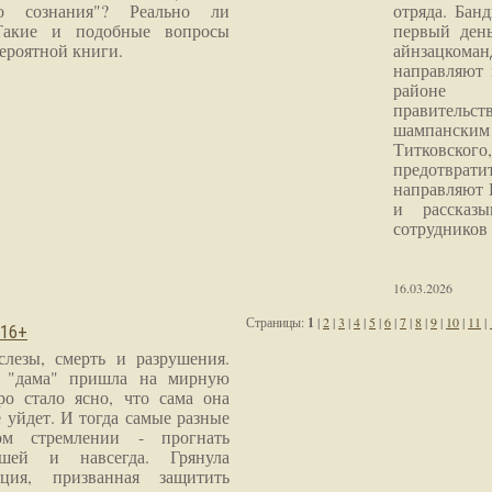
го сознания"? Реально ли
отряда. Бан
Такие и подобные вопросы
первый ден
ероятной книги.
айнзацком
направляют 
районе 
правитель
шампанским 
Титковског
предотврат
направляют 
и рассказы
сотрудников
16.03.2026
Страницы:
1
|
2
|
3
|
4
|
5
|
6
|
7
|
8
|
9
|
10
|
11
|
 16+
слезы, смерть и разрушения.
я "дама" пришла на мирную
ро стало ясно, что сама она
 уйдет. И тогда самые разные
м стремлении - прогнать
шей и навсегда. Грянула
ция, призванная защитить