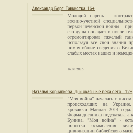
Александр Берг. Танкистка. 16+
Молодой парень – контракт
военно-учетной специальност
первой чеченской войны – при
его душа попадает в новое тел
отремонтировав тяжелый тан
используя все свои знания п
помня общие сведения о Вели
слабых местах наших и немецки
16.03.2026
Наталья Корнильева. Дни окаянные века сего… 12+
"Моя война" началась с писем
происходящих на Украине,
кровавый Майдан 2014 года. 
Форма дневника подсказала а
Бунина. "Моя война" - есть
попытка осмысления вели
цивилизации библейского масш