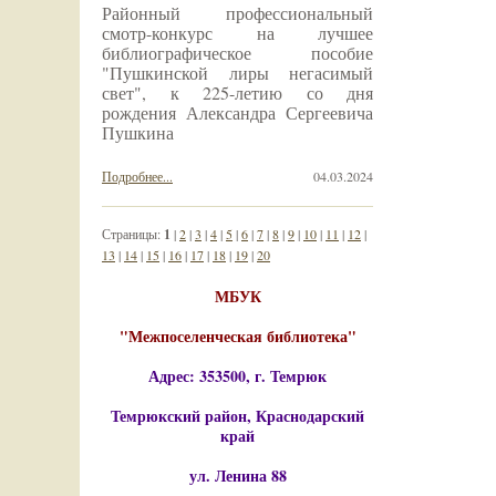
Районный профессиональный
смотр-конкурс на лучшее
библиографическое пособие
"Пушкинской лиры негасимый
свет", к 225-летию со дня
рождения Александра Сергеевича
Пушкина
Подробнее...
04.03.2024
Страницы:
1
|
2
|
3
|
4
|
5
|
6
|
7
|
8
|
9
|
10
|
11
|
12
|
13
|
14
|
15
|
16
|
17
|
18
|
19
|
20
МБУК
"Межпоселенческая библиотека"
Адрес: 353500, г. Темрюк
Темрюкский район, Краснодарский
край
ул. Ленина 88