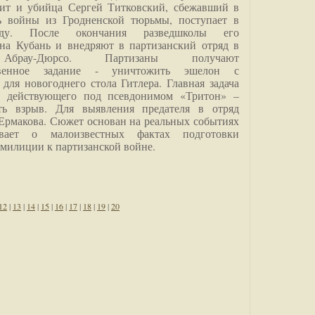
дит и убийца Сергей Титковский, сбежавший в
ь войны из Гродненской тюрьмы, поступает в
анду. После окончания разведшколы его
на Кубань и внедряют в партизанский отряд в
Абрау-Дюрсо. Партизаны получают
ственное задание - уничтожить эшелон с
для новогоднего стола Гитлера. Главная задача
о, действующего под псевдонимом «Тритон» –
ить взрыв. Для выявления предателя в отряд
Ермакова. Сюжет основан на реальных событиях
вает о малоизвестных фактах подготовки
 милиции к партизанской войне.
12
|
13
|
14
|
15
|
16
|
17
|
18
|
19
|
20