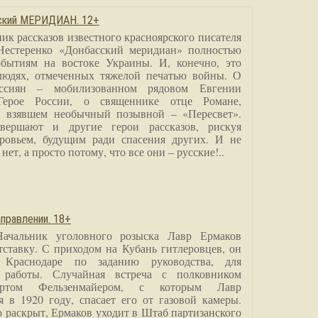
сский МЕРИДИАН. 12+
ик рассказов известного красноярского писателя
Нестеренко «Донбасский меридиан» полностью
бытиям на востоке Украины. И, конечно, это
людях, отмеченных тяжелой печатью войны. О
ссиян – мобилизованном рядовом Евгении
Герое России, о священнике отце Романе,
, взявшем необычный позывной – «Пересвет».
вершают и другие герои рассказов, рискуя
ровьем, будущим ради спасения других. И не
нет, а просто потому, что все они – русские!..
правлении. 18+
Начальник уголовного розыска Лавр Ермаков
тставку. С приходом на Кубань гитлеровцев, он
 Краснодаре по заданию руководства, для
 работы. Случайная встреча с полковником
ртом Фельзенмайером, с которым Лавр
я в 1920 году, спасает его от газовой камеры.
о раскрыт, Ермаков уходит в Штаб партизанского