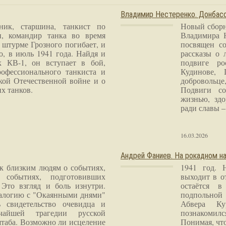
Владимир Нестеренко. Донба
ник, старшина, танкист по
Новый сборн
и, командир танка во время
Владимира 
 штурме Грозного погибает, и
посвящен со
о, в июль 1941 года. Найдя и
рассказы о 
к КВ-1, он вступает в бой,
подвиге ро
рофессионального танкиста и
Кудинове, 
кой Отечественной войне и о
добровольце
х танков.
Подвиги со
жизнью, здо
ради славы – 
16.03.2026
Андрей Фаниев. На рокадном на
 к близким людям о событиях,
1941 год. 
 событиях, подготовивших
выходит в о
Это взгляд и боль изнутри.
остаётся в
налогию с "Окаянными днями"
подпольной
 свидетельство очевидца и
Абвера Ку
чайшей трагедии русской
познакомилс
таба. Возможно ли исцеление
Понимая, чт