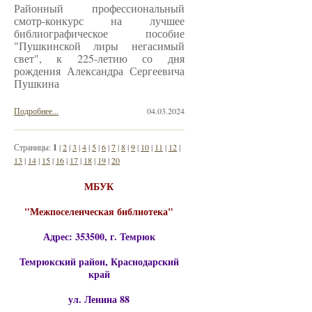
Районный профессиональный
смотр-конкурс на лучшее
библиографическое пособие
"Пушкинской лиры негасимый
свет", к 225-летию со дня
рождения Александра Сергеевича
Пушкина
Подробнее...
04.03.2024
Страницы:
1
|
2
|
3
|
4
|
5
|
6
|
7
|
8
|
9
|
10
|
11
|
12
|
13
|
14
|
15
|
16
|
17
|
18
|
19
|
20
МБУК
"Межпоселенческая библиотека"
Адрес: 353500, г. Темрюк
Темрюкский район, Краснодарский
край
ул. Ленина 88