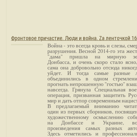
Фронтовое причастие. Люди и война. Zа ленточкой 1
Война - это всегда кровь и слезы, сме
разрушения. Весной 2014-го эта жес
"дама" пришла на мирную з
Донбасса, и очень скоро стало ясно
сама она добровольно отсюда никог
уйдет. И тогда самые разные 
объединились в одном стремлен
прогнать непрошенную "гостью" вза
навсегда. Грянула Специальная вое
операция, призванная защитить Рус
мир и дать отпор современным нацис
В предлагаемый вниманию читат
один из первых сборников, посвяще
художественному осмыслению соб
на Донбассе и Украине, во
произведения самых разных авто
Здесь отметились и профессионал