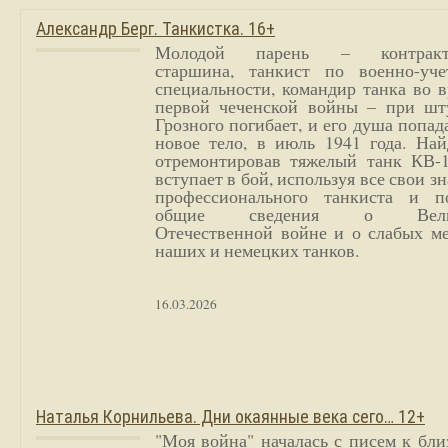
Александр Берг. Танкистка. 16+
Молодой парень – контракт
старшина, танкист по военно-уче
специальности, командир танка во 
первой чеченской войны – при шт
Грозного погибает, и его душа попад
новое тело, в июль 1941 года. Най
отремонтировав тяжелый танк КВ-1
вступает в бой, используя все свои з
профессионального танкиста и п
общие сведения о Вели
Отечественной войне и о слабых ме
наших и немецких танков.
16.03.2026
Наталья Корнильева. Дни окаянные века сего… 12+
"Моя война" началась с писем к бл