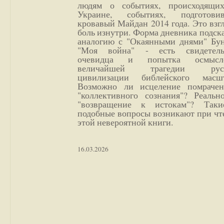
людям о событиях, происходящи
Украине, событиях, подготови
кровавый Майдан 2014 года. Это взг
боль изнутри. Форма дневника подск
аналогию с "Окаянными днями" Бун
"Моя война" - есть свидетель
очевидца и попытка осмысл
величайшей трагедии русс
цивилизации библейского масшт
Возможно ли исцеление помрачен
"коллективного сознания"? Реальн
"возвращение к истокам"? Так
подобные вопросы возникают при чт
этой невероятной книги.
16.03.2026