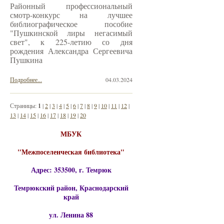
Районный профессиональный
смотр-конкурс на лучшее
библиографическое пособие
"Пушкинской лиры негасимый
свет", к 225-летию со дня
рождения Александра Сергеевича
Пушкина
Подробнее...
04.03.2024
Страницы:
1
|
2
|
3
|
4
|
5
|
6
|
7
|
8
|
9
|
10
|
11
|
12
|
13
|
14
|
15
|
16
|
17
|
18
|
19
|
20
МБУК
"Межпоселенческая библиотека"
Адрес: 353500, г. Темрюк
Темрюкский район, Краснодарский
край
ул. Ленина 88