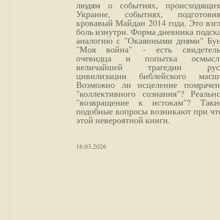
людям о событиях, происходящи
Украине, событиях, подготови
кровавый Майдан 2014 года. Это взг
боль изнутри. Форма дневника подск
аналогию с "Окаянными днями" Бун
"Моя война" - есть свидетель
очевидца и попытка осмысл
величайшей трагедии русс
цивилизации библейского масшт
Возможно ли исцеление помрачен
"коллективного сознания"? Реальн
"возвращение к истокам"? Так
подобные вопросы возникают при чт
этой невероятной книги.
16.03.2026