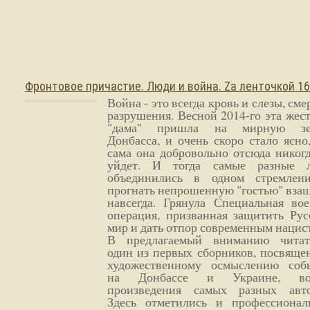
Фронтовое причастие. Люди и война. Zа ленточкой 1
Война - это всегда кровь и слезы, сме
разрушения. Весной 2014-го эта жес
"дама" пришла на мирную з
Донбасса, и очень скоро стало ясно
сама она добровольно отсюда никог
уйдет. И тогда самые разные 
объединились в одном стремлен
прогнать непрошенную "гостью" вза
навсегда. Грянула Специальная вое
операция, призванная защитить Рус
мир и дать отпор современным нацис
В предлагаемый вниманию читат
один из первых сборников, посвяще
художественному осмыслению соб
на Донбассе и Украине, во
произведения самых разных авто
Здесь отметились и профессионал