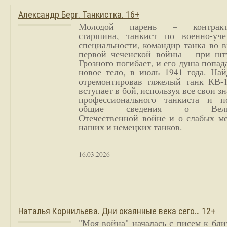
Александр Берг. Танкистка. 16+
Молодой парень – контракт
старшина, танкист по военно-уче
специальности, командир танка во 
первой чеченской войны – при шт
Грозного погибает, и его душа попад
новое тело, в июль 1941 года. Най
отремонтировав тяжелый танк КВ-1
вступает в бой, используя все свои з
профессионального танкиста и п
общие сведения о Вели
Отечественной войне и о слабых ме
наших и немецких танков.
16.03.2026
Наталья Корнильева. Дни окаянные века сего… 12+
"Моя война" началась с писем к бл