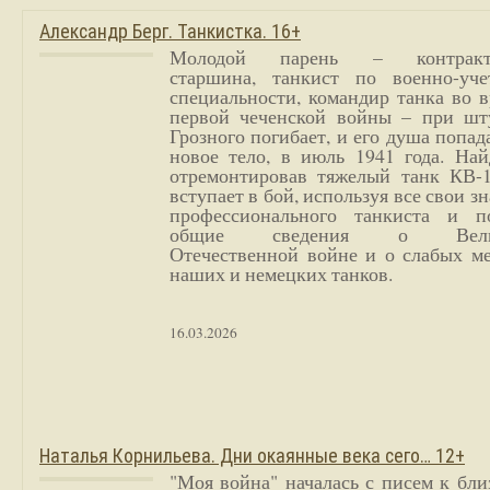
Александр Берг. Танкистка. 16+
Молодой парень – контракт
старшина, танкист по военно-уче
специальности, командир танка во 
первой чеченской войны – при шт
Грозного погибает, и его душа попад
новое тело, в июль 1941 года. Най
отремонтировав тяжелый танк КВ-1
вступает в бой, используя все свои з
профессионального танкиста и п
общие сведения о Вели
Отечественной войне и о слабых ме
наших и немецких танков.
16.03.2026
Наталья Корнильева. Дни окаянные века сего… 12+
"Моя война" началась с писем к бл