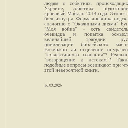
людям о событиях, происходящи
Украине, событиях, подготови
кровавый Майдан 2014 года. Это взг
боль изнутри. Форма дневника подск
аналогию с "Окаянными днями" Бун
"Моя война" - есть свидетель
очевидца и попытка осмысл
величайшей трагедии русс
цивилизации библейского масшт
Возможно ли исцеление помрачен
"коллективного сознания"? Реальн
"возвращение к истокам"? Так
подобные вопросы возникают при чт
этой невероятной книги.
16.03.2026