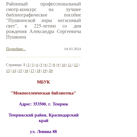
Районный профессиональный
смотр-конкурс на лучшее
библиографическое пособие
"Пушкинской лиры негасимый
свет", к 225-летию со дня
рождения Александра Сергеевича
Пушкина
Подробнее...
04.03.2024
Страницы:
1
|
2
|
3
|
4
|
5
|
6
|
7
|
8
|
9
|
10
|
11
|
12
|
13
|
14
|
15
|
16
|
17
|
18
|
19
|
20
МБУК
"Межпоселенческая библиотека"
Адрес: 353500, г. Темрюк
Темрюкский район, Краснодарский
край
ул. Ленина 88