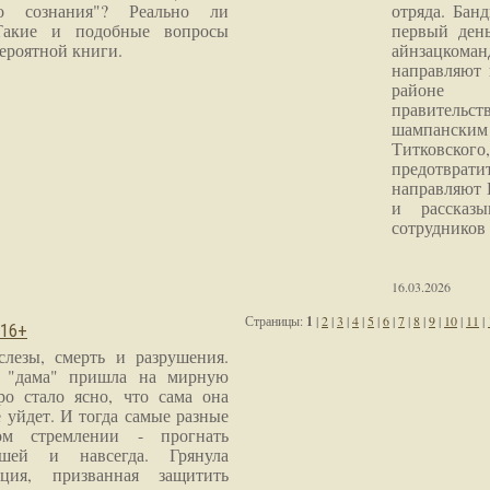
го сознания"? Реально ли
отряда. Бан
Такие и подобные вопросы
первый ден
ероятной книги.
айнзацком
направляют 
районе 
правитель
шампанским 
Титковског
предотврат
направляют 
и рассказы
сотрудников
16.03.2026
Страницы:
1
|
2
|
3
|
4
|
5
|
6
|
7
|
8
|
9
|
10
|
11
|
 16+
слезы, смерть и разрушения.
я "дама" пришла на мирную
ро стало ясно, что сама она
 уйдет. И тогда самые разные
м стремлении - прогнать
шей и навсегда. Грянула
ция, призванная защитить