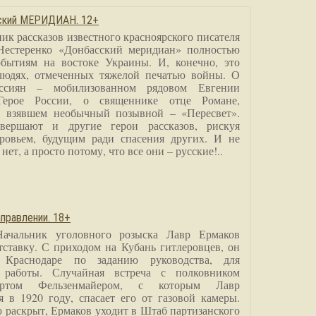
сский МЕРИДИАН. 12+
ик рассказов известного красноярского писателя
Нестеренко «Донбасский меридиан» полностью
бытиям на востоке Украины. И, конечно, это
людях, отмеченных тяжелой печатью войны. О
ссиян – мобилизованном рядовом Евгении
Герое России, о священнике отце Романе,
, взявшем необычный позывной – «Пересвет».
вершают и другие герои рассказов, рискуя
ровьем, будущим ради спасения других. И не
нет, а просто потому, что все они – русские!..
правлении. 18+
Начальник уголовного розыска Лавр Ермаков
тставку. С приходом на Кубань гитлеровцев, он
 Краснодаре по заданию руководства, для
 работы. Случайная встреча с полковником
ртом Фельзенмайером, с которым Лавр
я в 1920 году, спасает его от газовой камеры.
о раскрыт, Ермаков уходит в Штаб партизанского