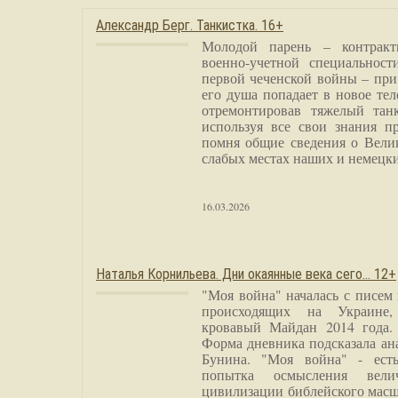
Александр Берг. Танкистка. 16+
Молодой парень – контракт
военно-учетной специальност
первой чеченской войны – при
его душа попадает в новое тел
отремонтировав тяжелый тан
используя все свои знания п
помня общие сведения о Вели
слабых местах наших и немецки
16.03.2026
Наталья Корнильева. Дни окаянные века сего… 12+
"Моя война" началась с писем
происходящих на Украине,
кровавый Майдан 2014 года. 
Форма дневника подсказала а
Бунина. "Моя война" - есть
попытка осмысления вели
цивилизации библейского масш