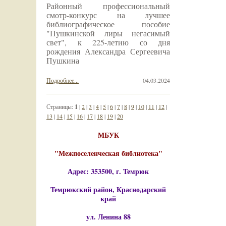
Районный профессиональный
смотр-конкурс на лучшее
библиографическое пособие
"Пушкинской лиры негасимый
свет", к 225-летию со дня
рождения Александра Сергеевича
Пушкина
Подробнее...
04.03.2024
Страницы:
1
|
2
|
3
|
4
|
5
|
6
|
7
|
8
|
9
|
10
|
11
|
12
|
13
|
14
|
15
|
16
|
17
|
18
|
19
|
20
МБУК
"Межпоселенческая библиотека"
Адрес: 353500, г. Темрюк
Темрюкский район, Краснодарский
край
ул. Ленина 88