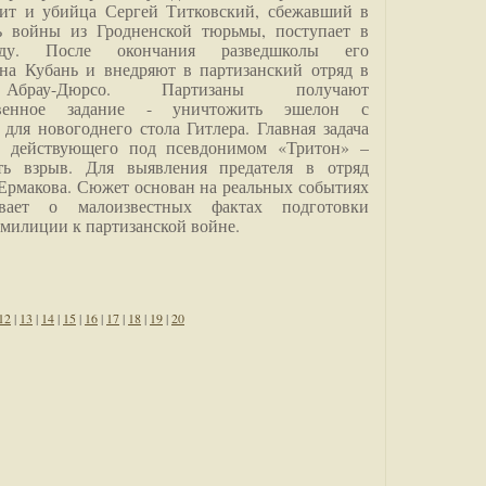
дит и убийца Сергей Титковский, сбежавший в
ь войны из Гродненской тюрьмы, поступает в
анду. После окончания разведшколы его
на Кубань и внедряют в партизанский отряд в
Абрау-Дюрсо. Партизаны получают
ственное задание - уничтожить эшелон с
для новогоднего стола Гитлера. Главная задача
о, действующего под псевдонимом «Тритон» –
ить взрыв. Для выявления предателя в отряд
Ермакова. Сюжет основан на реальных событиях
вает о малоизвестных фактах подготовки
 милиции к партизанской войне.
12
|
13
|
14
|
15
|
16
|
17
|
18
|
19
|
20