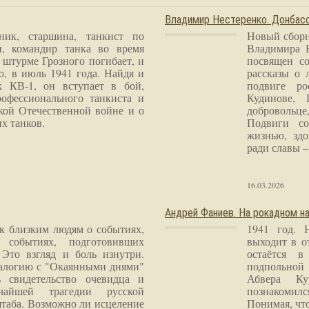
Владимир Нестеренко. Донба
ник, старшина, танкист по
Новый сборн
и, командир танка во время
Владимира 
 штурме Грозного погибает, и
посвящен со
о, в июль 1941 года. Найдя и
рассказы о 
к КВ-1, он вступает в бой,
подвиге ро
рофессионального танкиста и
Кудинове, 
кой Отечественной войне и о
добровольце
х танков.
Подвиги со
жизнью, здо
ради славы – 
16.03.2026
Андрей Фаниев. На рокадном на
 к близким людям о событиях,
1941 год. 
 событиях, подготовивших
выходит в о
Это взгляд и боль изнутри.
остаётся в
налогию с "Окаянными днями"
подпольной
 свидетельство очевидца и
Абвера Ку
чайшей трагедии русской
познакомилс
таба. Возможно ли исцеление
Понимая, чт