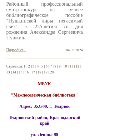
Районный профессиональный
смотр-конкурс на лучшее
библиографическое пособие
"Пушкинской лиры негасимый
свет", к 225-летию со дня
рождения Александра Сергеевича
Пушкина
Подробнее...
04.03.2024
Страницы:
1
|
2
|
3
|
4
|
5
|
6
|
7
|
8
|
9
|
10
|
11
|
12
|
13
|
14
|
15
|
16
|
17
|
18
|
19
|
20
МБУК
"Межпоселенческая библиотека"
Адрес: 353500, г. Темрюк
Темрюкский район, Краснодарский
край
ул. Ленина 88