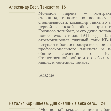
Александр Берг. Танкистка. 16+
Молодой парень – контракт
старшина, танкист по военно-уче
специальности, командир танка во 
первой чеченской войны – при шт
Грозного погибает, и его душа попад
новое тело, в июль 1941 года. Най
отремонтировав тяжелый танк КВ-1
вступает в бой, используя все свои з
профессионального танкиста и п
общие сведения о Вели
Отечественной войне и о слабых ме
наших и немецких танков.
16.03.2026
Наталья Корнильева. Дни окаянные века сего… 12+
"Моя война" началась с писем к бл