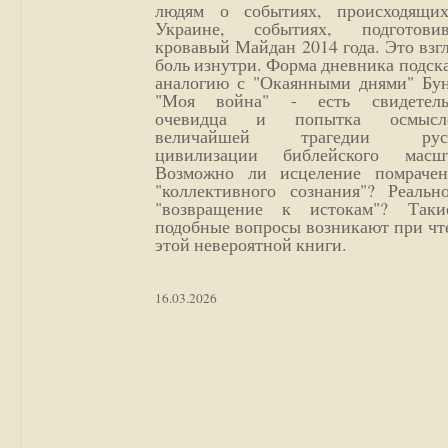
людям о событиях, происходящи
Украине, событиях, подготови
кровавый Майдан 2014 года. Это взг
боль изнутри. Форма дневника подск
аналогию с "Окаянными днями" Бун
"Моя война" - есть свидетель
очевидца и попытка осмысл
величайшей трагедии русс
цивилизации библейского масшт
Возможно ли исцеление помрачен
"коллективного сознания"? Реальн
"возвращение к истокам"? Так
подобные вопросы возникают при чт
этой невероятной книги.
16.03.2026