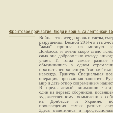
Фронтовое причастие. Люди и война. Zа ленточкой 1
Война - это всегда кровь и слезы, сме
разрушения. Весной 2014-го эта жес
"дама" пришла на мирную з
Донбасса, и очень скоро стало ясно
сама она добровольно отсюда никог
уйдет. И тогда самые разные 
объединились в одном стремлен
прогнать непрошенную "гостью" вза
навсегда. Грянула Специальная вое
операция, призванная защитить Рус
мир и дать отпор современным нацис
В предлагаемый вниманию читат
один из первых сборников, посвяще
художественному осмыслению соб
на Донбассе и Украине, во
произведения самых разных авто
Здесь отметились и профессионал