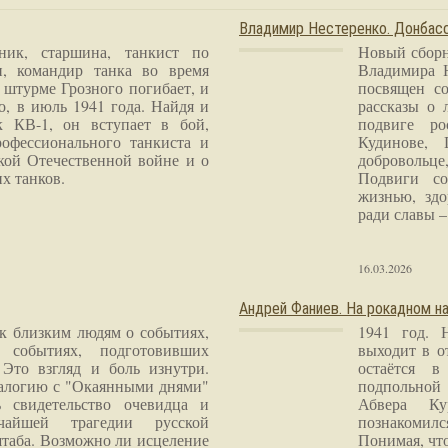
Владимир Нестеренко. Донба
ник, старшина, танкист по
Новый сборн
и, командир танка во время
Владимира 
 штурме Грозного погибает, и
посвящен со
о, в июль 1941 года. Найдя и
рассказы о 
к КВ-1, он вступает в бой,
подвиге ро
рофессионального танкиста и
Кудинове, 
кой Отечественной войне и о
добровольце
х танков.
Подвиги со
жизнью, здо
ради славы – 
16.03.2026
Андрей Фаниев. На рокадном на
 к близким людям о событиях,
1941 год. 
 событиях, подготовивших
выходит в о
Это взгляд и боль изнутри.
остаётся в
налогию с "Окаянными днями"
подпольной
 свидетельство очевидца и
Абвера Ку
чайшей трагедии русской
познакомилс
таба. Возможно ли исцеление
Понимая, чт