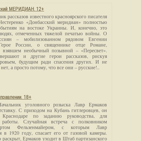
сский МЕРИДИАН. 12+
ик рассказов известного красноярского писателя
Нестеренко «Донбасский меридиан» полностью
бытиям на востоке Украины. И, конечно, это
людях, отмеченных тяжелой печатью войны. О
ссиян – мобилизованном рядовом Евгении
Герое России, о священнике отце Романе,
, взявшем необычный позывной – «Пересвет».
вершают и другие герои рассказов, рискуя
ровьем, будущим ради спасения других. И не
нет, а просто потому, что все они – русские!..
правлении. 18+
Начальник уголовного розыска Лавр Ермаков
тставку. С приходом на Кубань гитлеровцев, он
 Краснодаре по заданию руководства, для
 работы. Случайная встреча с полковником
ртом Фельзенмайером, с которым Лавр
я в 1920 году, спасает его от газовой камеры.
о раскрыт, Ермаков уходит в Штаб партизанского