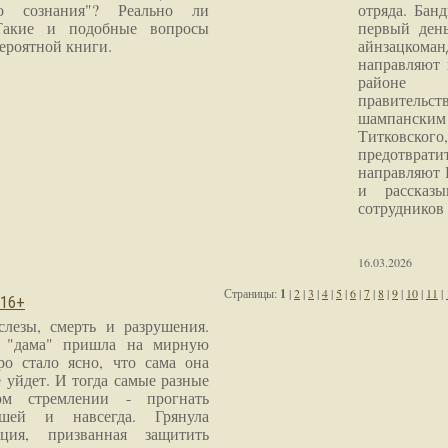
го сознания"? Реально ли
отряда. Бан
Такие и подобные вопросы
первый ден
ероятной книги.
айнзацком
направляют 
районе 
правитель
шампанским 
Титковског
предотврат
направляют 
и рассказы
сотрудников
16.03.2026
Страницы:
1
|
2
|
3
|
4
|
5
|
6
|
7
|
8
|
9
|
10
|
11
|
 16+
слезы, смерть и разрушения.
я "дама" пришла на мирную
ро стало ясно, что сама она
 уйдет. И тогда самые разные
м стремлении - прогнать
шей и навсегда. Грянула
ция, призванная защитить