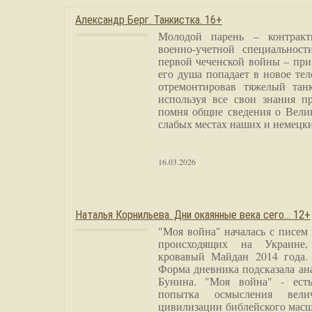
Александр Берг. Танкистка. 16+
Молодой парень – контракт
военно-учетной специальност
первой чеченской войны – при
его душа попадает в новое тел
отремонтировав тяжелый тан
используя все свои знания п
помня общие сведения о Вели
слабых местах наших и немецки
16.03.2026
Наталья Корнильева. Дни окаянные века сего… 12+
"Моя война" началась с писем
происходящих на Украине,
кровавый Майдан 2014 года. 
Форма дневника подсказала а
Бунина. "Моя война" - есть
попытка осмысления вели
цивилизации библейского масш