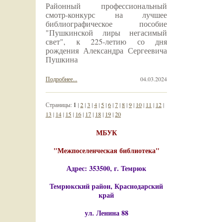
Районный профессиональный
смотр-конкурс на лучшее
библиографическое пособие
"Пушкинской лиры негасимый
свет", к 225-летию со дня
рождения Александра Сергеевича
Пушкина
Подробнее...
04.03.2024
Страницы:
1
|
2
|
3
|
4
|
5
|
6
|
7
|
8
|
9
|
10
|
11
|
12
|
13
|
14
|
15
|
16
|
17
|
18
|
19
|
20
МБУК
"Межпоселенческая библиотека"
Адрес: 353500, г. Темрюк
Темрюкский район, Краснодарский
край
ул. Ленина 88