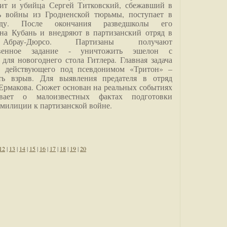
дит и убийца Сергей Титковский, сбежавший в
ь войны из Гродненской тюрьмы, поступает в
анду. После окончания разведшколы его
на Кубань и внедряют в партизанский отряд в
Абрау-Дюрсо. Партизаны получают
ственное задание - уничтожить эшелон с
для новогоднего стола Гитлера. Главная задача
о, действующего под псевдонимом «Тритон» –
ить взрыв. Для выявления предателя в отряд
Ермакова. Сюжет основан на реальных событиях
вает о малоизвестных фактах подготовки
 милиции к партизанской войне.
12
|
13
|
14
|
15
|
16
|
17
|
18
|
19
|
20