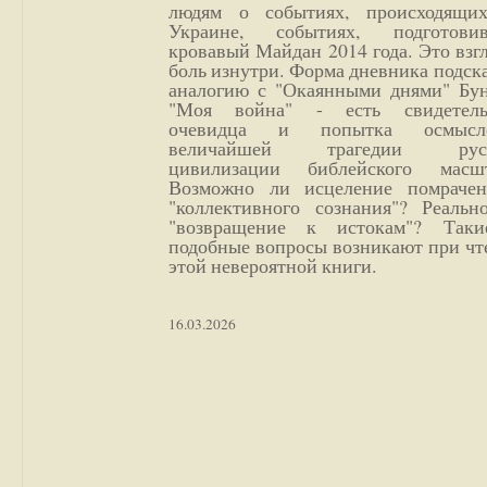
людям о событиях, происходящи
Украине, событиях, подготови
кровавый Майдан 2014 года. Это взг
боль изнутри. Форма дневника подск
аналогию с "Окаянными днями" Бун
"Моя война" - есть свидетель
очевидца и попытка осмысл
величайшей трагедии русс
цивилизации библейского масшт
Возможно ли исцеление помрачен
"коллективного сознания"? Реальн
"возвращение к истокам"? Так
подобные вопросы возникают при чт
этой невероятной книги.
16.03.2026