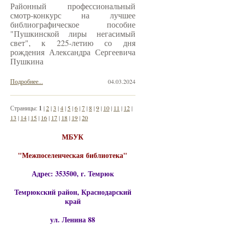
Районный профессиональный
смотр-конкурс на лучшее
библиографическое пособие
"Пушкинской лиры негасимый
свет", к 225-летию со дня
рождения Александра Сергеевича
Пушкина
Подробнее...
04.03.2024
Страницы:
1
|
2
|
3
|
4
|
5
|
6
|
7
|
8
|
9
|
10
|
11
|
12
|
13
|
14
|
15
|
16
|
17
|
18
|
19
|
20
МБУК
"Межпоселенческая библиотека"
Адрес: 353500, г. Темрюк
Темрюкский район, Краснодарский
край
ул. Ленина 88