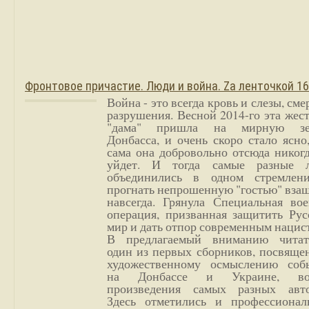
Фронтовое причастие. Люди и война. Zа ленточкой 1
Война - это всегда кровь и слезы, сме
разрушения. Весной 2014-го эта жес
"дама" пришла на мирную з
Донбасса, и очень скоро стало ясно
сама она добровольно отсюда никог
уйдет. И тогда самые разные 
объединились в одном стремлен
прогнать непрошенную "гостью" вза
навсегда. Грянула Специальная вое
операция, призванная защитить Рус
мир и дать отпор современным нацис
В предлагаемый вниманию читат
один из первых сборников, посвяще
художественному осмыслению соб
на Донбассе и Украине, во
произведения самых разных авто
Здесь отметились и профессионал