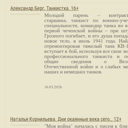
Александр Берг. Танкистка. 16+
Молодой парень – контракт
старшина, танкист по военно-уче
специальности, командир танка во 
первой чеченской войны – при шт
Грозного погибает, и его душа попад
новое тело, в июль 1941 года. Най
отремонтировав тяжелый танк КВ-1
вступает в бой, используя все свои з
профессионального танкиста и п
общие сведения о Вели
Отечественной войне и о слабых ме
наших и немецких танков.
16.03.2026
Наталья Корнильева. Дни окаянные века сего… 12+
"Моя война" началась с писем к бл