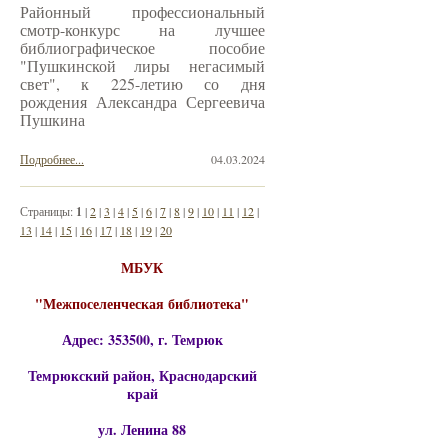
Районный профессиональный
смотр-конкурс на лучшее
библиографическое пособие
"Пушкинской лиры негасимый
свет", к 225-летию со дня
рождения Александра Сергеевича
Пушкина
Подробнее...
04.03.2024
Страницы:
1
|
2
|
3
|
4
|
5
|
6
|
7
|
8
|
9
|
10
|
11
|
12
|
13
|
14
|
15
|
16
|
17
|
18
|
19
|
20
МБУК
"Межпоселенческая библиотека"
Адрес: 353500, г. Темрюк
Темрюкский район, Краснодарский
край
ул. Ленина 88