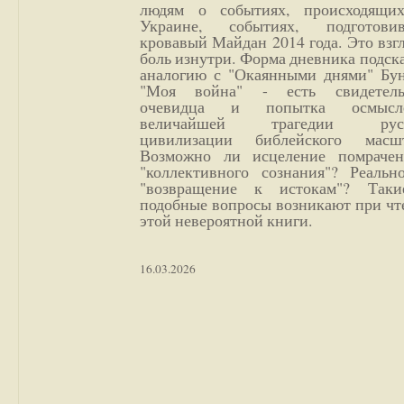
людям о событиях, происходящи
Украине, событиях, подготови
кровавый Майдан 2014 года. Это взг
боль изнутри. Форма дневника подск
аналогию с "Окаянными днями" Бун
"Моя война" - есть свидетель
очевидца и попытка осмысл
величайшей трагедии русс
цивилизации библейского масшт
Возможно ли исцеление помрачен
"коллективного сознания"? Реальн
"возвращение к истокам"? Так
подобные вопросы возникают при чт
этой невероятной книги.
16.03.2026