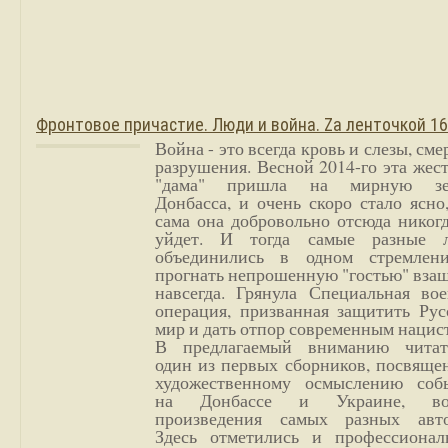
Фронтовое причастие. Люди и война. Zа ленточкой 1
Война - это всегда кровь и слезы, сме
разрушения. Весной 2014-го эта жес
"дама" пришла на мирную з
Донбасса, и очень скоро стало ясно
сама она добровольно отсюда никог
уйдет. И тогда самые разные 
объединились в одном стремлен
прогнать непрошенную "гостью" вза
навсегда. Грянула Специальная вое
операция, призванная защитить Рус
мир и дать отпор современным нацис
В предлагаемый вниманию читат
один из первых сборников, посвяще
художественному осмыслению соб
на Донбассе и Украине, во
произведения самых разных авто
Здесь отметились и профессионал