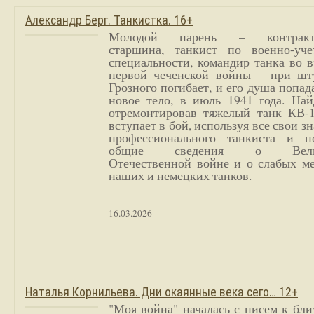
Александр Берг. Танкистка. 16+
Молодой парень – контракт
старшина, танкист по военно-уче
специальности, командир танка во 
первой чеченской войны – при шт
Грозного погибает, и его душа попад
новое тело, в июль 1941 года. Най
отремонтировав тяжелый танк КВ-1
вступает в бой, используя все свои з
профессионального танкиста и п
общие сведения о Вели
Отечественной войне и о слабых ме
наших и немецких танков.
16.03.2026
Наталья Корнильева. Дни окаянные века сего… 12+
"Моя война" началась с писем к бл