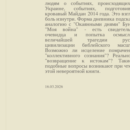
людям о событиях, происходящи
Украине, событиях, подготови
кровавый Майдан 2014 года. Это взг
боль изнутри. Форма дневника подск
аналогию с "Окаянными днями" Бун
"Моя война" - есть свидетель
очевидца и попытка осмысл
величайшей трагедии русс
цивилизации библейского масшт
Возможно ли исцеление помрачен
"коллективного сознания"? Реальн
"возвращение к истокам"? Так
подобные вопросы возникают при чт
этой невероятной книги.
16.03.2026