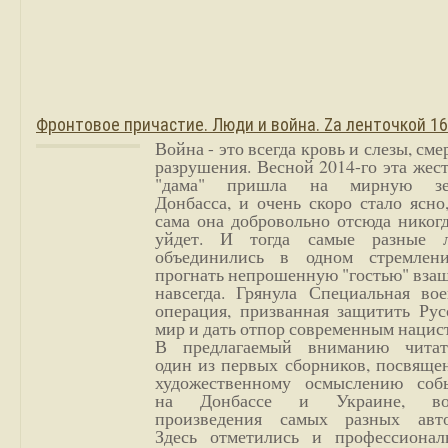
Фронтовое причастие. Люди и война. Zа ленточкой 1
Война - это всегда кровь и слезы, сме
разрушения. Весной 2014-го эта жес
"дама" пришла на мирную з
Донбасса, и очень скоро стало ясно
сама она добровольно отсюда никог
уйдет. И тогда самые разные 
объединились в одном стремлен
прогнать непрошенную "гостью" вза
навсегда. Грянула Специальная вое
операция, призванная защитить Рус
мир и дать отпор современным нацис
В предлагаемый вниманию читат
один из первых сборников, посвяще
художественному осмыслению соб
на Донбассе и Украине, во
произведения самых разных авто
Здесь отметились и профессионал