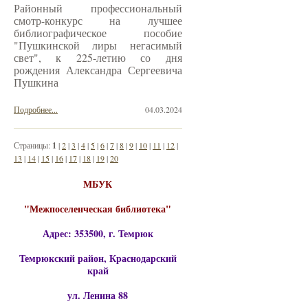
Районный профессиональный
смотр-конкурс на лучшее
библиографическое пособие
"Пушкинской лиры негасимый
свет", к 225-летию со дня
рождения Александра Сергеевича
Пушкина
Подробнее...
04.03.2024
Страницы:
1
|
2
|
3
|
4
|
5
|
6
|
7
|
8
|
9
|
10
|
11
|
12
|
13
|
14
|
15
|
16
|
17
|
18
|
19
|
20
МБУК
"Межпоселенческая библиотека"
Адрес: 353500, г. Темрюк
Темрюкский район, Краснодарский
край
ул. Ленина 88