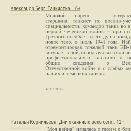
Александр Берг. Танкистка. 16+
Молодой парень – контракт
старшина, танкист по военно-уче
специальности, командир танка во 
первой чеченской войны – при шт
Грозного погибает, и его душа попад
новое тело, в июль 1941 года. Най
отремонтировав тяжелый танк КВ-1
вступает в бой, используя все свои з
профессионального танкиста и п
общие сведения о Вели
Отечественной войне и о слабых ме
наших и немецких танков.
16.03.2026
Наталья Корнильева. Дни окаянные века сего… 12+
"Моя война" началась с писем к бл