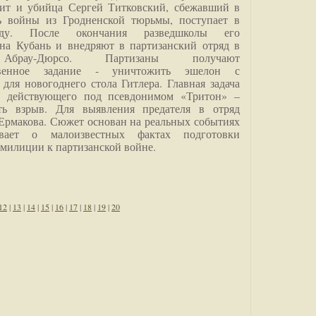
дит и убийца Сергей Титковский, сбежавший в
ь войны из Гродненской тюрьмы, поступает в
анду. После окончания разведшколы его
на Кубань и внедряют в партизанский отряд в
Абрау-Дюрсо. Партизаны получают
ственное задание - уничтожить эшелон с
для новогоднего стола Гитлера. Главная задача
о, действующего под псевдонимом «Тритон» –
ить взрыв. Для выявления предателя в отряд
Ермакова. Сюжет основан на реальных событиях
вает о малоизвестных фактах подготовки
 милиции к партизанской войне.
12
|
13
|
14
|
15
|
16
|
17
|
18
|
19
|
20