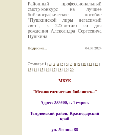
Районный профессиональный
смотр-конкурс на лучшее
библиографическое пособие
"Пушкинской лиры негасимый
свет", к 225-летию со дня
рождения Александра Сергеевича
Пушкина
Подробнее...
04.03.2024
Страницы:
1
|
2
|
3
|
4
|
5
|
6
|
7
|
8
|
9
|
10
|
11
|
12
|
13
|
14
|
15
|
16
|
17
|
18
|
19
|
20
МБУК
"Межпоселенческая библиотека"
Адрес: 353500, г. Темрюк
Темрюкский район, Краснодарский
край
ул. Ленина 88