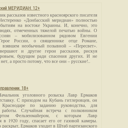
сский МЕРИДИАН. 12+
ик рассказов известного красноярского писателя
Нестеренко «Донбасский меридиан» полностью
бытиям на востоке Украины. И, конечно, это
людях, отмеченных тяжелой печатью войны. О
ссиян – мобилизованном рядовом Евгении
Герое России, о священнике отце Романе,
, взявшем необычный позывной – «Пересвет».
вершают и другие герои рассказов, рискуя
ровьем, будущим ради спасения других. И не
нет, а просто потому, что все они – русские!..
правлении. 18+
Начальник уголовного розыска Лавр Ермаков
тставку. С приходом на Кубань гитлеровцев, он
 Краснодаре по заданию руководства, для
 работы. Случайная встреча с полковником
ртом Фельзенмайером, с которым Лавр
я в 1920 году, спасает его от газовой камеры.
о раскрыт, Ермаков уходит в Штаб партизанского