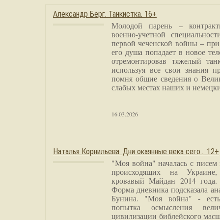
Александр Берг. Танкистка. 16+
Молодой парень – контракт
военно-учетной специальност
первой чеченской войны – при
его душа попадает в новое тел
отремонтировав тяжелый тан
используя все свои знания п
помня общие сведения о Вели
слабых местах наших и немецки
16.03.2026
Наталья Корнильева. Дни окаянные века сего… 12+
"Моя война" началась с писем
происходящих на Украине,
кровавый Майдан 2014 года. 
Форма дневника подсказала а
Бунина. "Моя война" - есть
попытка осмысления вели
цивилизации библейского масш