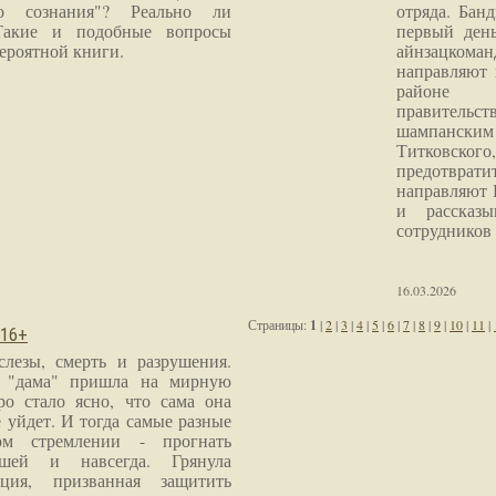
го сознания"? Реально ли
отряда. Бан
Такие и подобные вопросы
первый ден
ероятной книги.
айнзацком
направляют 
районе 
правитель
шампанским 
Титковског
предотврат
направляют 
и рассказы
сотрудников
16.03.2026
Страницы:
1
|
2
|
3
|
4
|
5
|
6
|
7
|
8
|
9
|
10
|
11
|
 16+
слезы, смерть и разрушения.
я "дама" пришла на мирную
ро стало ясно, что сама она
 уйдет. И тогда самые разные
м стремлении - прогнать
шей и навсегда. Грянула
ция, призванная защитить