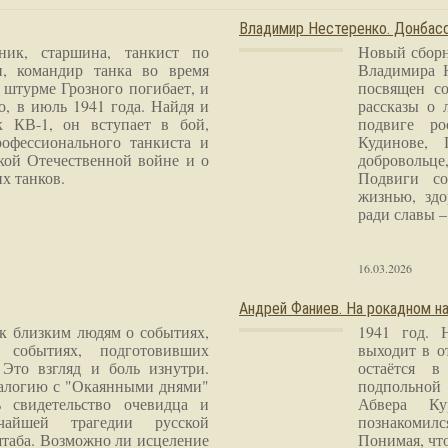
Владимир Нестеренко. Донба
ник, старшина, танкист по
Новый сборн
и, командир танка во время
Владимира 
 штурме Грозного погибает, и
посвящен со
о, в июль 1941 года. Найдя и
рассказы о 
к КВ-1, он вступает в бой,
подвиге ро
рофессионального танкиста и
Кудинове, 
кой Отечественной войне и о
добровольце
х танков.
Подвиги со
жизнью, здо
ради славы – 
16.03.2026
Андрей Фаниев. На рокадном на
 к близким людям о событиях,
1941 год. 
 событиях, подготовивших
выходит в о
Это взгляд и боль изнутри.
остаётся в
налогию с "Окаянными днями"
подпольной
 свидетельство очевидца и
Абвера Ку
чайшей трагедии русской
познакомилс
таба. Возможно ли исцеление
Понимая, чт