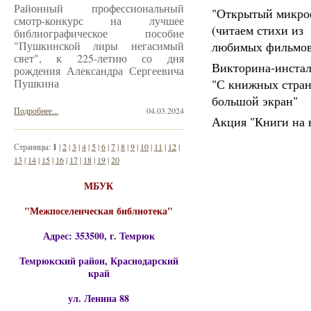
Районный профессиональный
"Открытый микро
смотр-конкурс на лучшее
(читаем стихи из
библиографическое пособие
"Пушкинской лиры негасимый
любимых фильмов
свет", к 225-летию со дня
Викторина-инста
рождения Александра Сергеевича
Пушкина
"С книжных стран
большой экран"
Подробнее...
04.03.2024
Акция "Книги на 
Страницы:
1
|
2
|
3
|
4
|
5
|
6
|
7
|
8
|
9
|
10
|
11
|
12
|
13
|
14
|
15
|
16
|
17
|
18
|
19
|
20
МБУК
"Межпоселенческая библиотека"
Адрес: 353500, г. Темрюк
Темрюкский район, Краснодарский
край
ул. Ленина 88