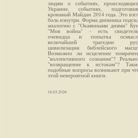
людям о событиях, происходящи
Украине, событиях, подготови
кровавый Майдан 2014 года. Это взг
боль изнутри. Форма дневника подск
аналогию с "Окаянными днями" Бун
"Моя война" - есть свидетель
очевидца и попытка осмысл
величайшей трагедии русс
цивилизации библейского масшт
Возможно ли исцеление помрачен
"коллективного сознания"? Реальн
"возвращение к истокам"? Так
подобные вопросы возникают при чт
этой невероятной книги.
16.03.2026