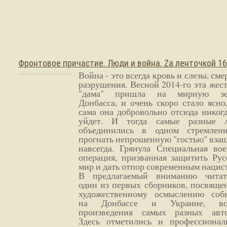
Фронтовое причастие. Люди и война. Zа ленточкой 1
Война - это всегда кровь и слезы, сме
разрушения. Весной 2014-го эта жес
"дама" пришла на мирную з
Донбасса, и очень скоро стало ясно
сама она добровольно отсюда никог
уйдет. И тогда самые разные 
объединились в одном стремлен
прогнать непрошенную "гостью" вза
навсегда. Грянула Специальная вое
операция, призванная защитить Рус
мир и дать отпор современным нацис
В предлагаемый вниманию читат
один из первых сборников, посвяще
художественному осмыслению соб
на Донбассе и Украине, во
произведения самых разных авто
Здесь отметились и профессионал