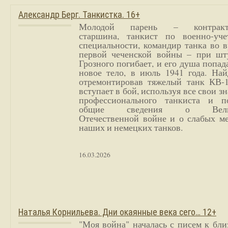
Александр Берг. Танкистка. 16+
Молодой парень – контракт
старшина, танкист по военно-уче
специальности, командир танка во 
первой чеченской войны – при шт
Грозного погибает, и его душа попад
новое тело, в июль 1941 года. Най
отремонтировав тяжелый танк КВ-1
вступает в бой, используя все свои з
профессионального танкиста и п
общие сведения о Вели
Отечественной войне и о слабых ме
наших и немецких танков.
16.03.2026
Наталья Корнильева. Дни окаянные века сего… 12+
"Моя война" началась с писем к бл