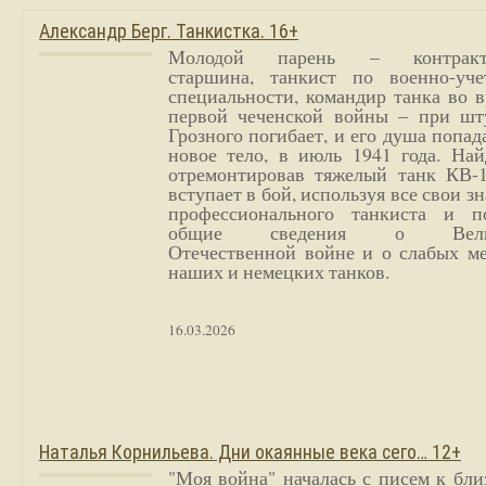
Александр Берг. Танкистка. 16+
Молодой парень – контракт
старшина, танкист по военно-уче
специальности, командир танка во 
первой чеченской войны – при шт
Грозного погибает, и его душа попад
новое тело, в июль 1941 года. Най
отремонтировав тяжелый танк КВ-1
вступает в бой, используя все свои з
профессионального танкиста и п
общие сведения о Вели
Отечественной войне и о слабых ме
наших и немецких танков.
16.03.2026
Наталья Корнильева. Дни окаянные века сего… 12+
"Моя война" началась с писем к бл