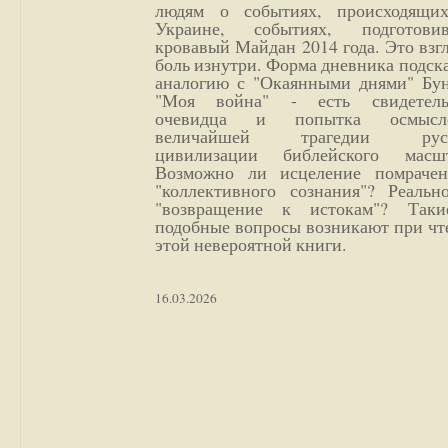
людям о событиях, происходящи
Украине, событиях, подготови
кровавый Майдан 2014 года. Это взг
боль изнутри. Форма дневника подск
аналогию с "Окаянными днями" Бун
"Моя война" - есть свидетель
очевидца и попытка осмысл
величайшей трагедии русс
цивилизации библейского масшт
Возможно ли исцеление помрачен
"коллективного сознания"? Реальн
"возвращение к истокам"? Так
подобные вопросы возникают при чт
этой невероятной книги.
16.03.2026