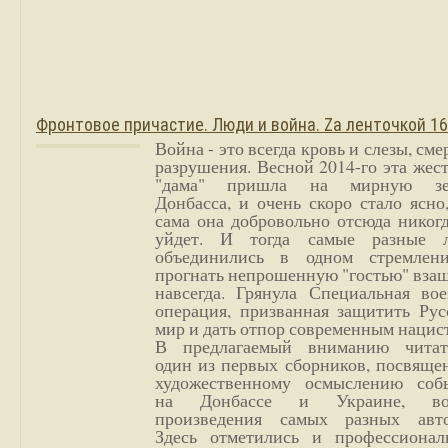
Фронтовое причастие. Люди и война. Zа ленточкой 1
Война - это всегда кровь и слезы, сме
разрушения. Весной 2014-го эта жес
"дама" пришла на мирную з
Донбасса, и очень скоро стало ясно
сама она добровольно отсюда никог
уйдет. И тогда самые разные 
объединились в одном стремлен
прогнать непрошенную "гостью" вза
навсегда. Грянула Специальная вое
операция, призванная защитить Рус
мир и дать отпор современным нацис
В предлагаемый вниманию читат
один из первых сборников, посвяще
художественному осмыслению соб
на Донбассе и Украине, во
произведения самых разных авто
Здесь отметились и профессионал