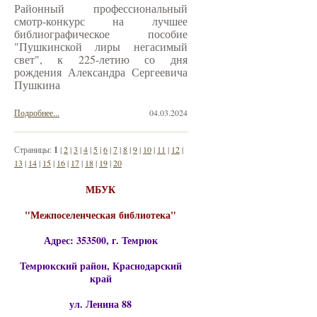
Районный профессиональный
смотр-конкурс на лучшее
библиографическое пособие
"Пушкинской лиры негасимый
свет", к 225-летию со дня
рождения Александра Сергеевича
Пушкина
Подробнее...
04.03.2024
Страницы:
1
|
2
|
3
|
4
|
5
|
6
|
7
|
8
|
9
|
10
|
11
|
12
|
13
|
14
|
15
|
16
|
17
|
18
|
19
|
20
МБУК
"Межпоселенческая библиотека"
Адрес: 353500, г. Темрюк
Темрюкский район, Краснодарский
край
ул. Ленина 88