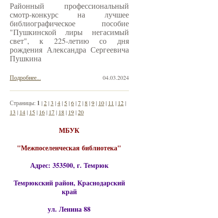
Районный профессиональный
смотр-конкурс на лучшее
библиографическое пособие
"Пушкинской лиры негасимый
свет", к 225-летию со дня
рождения Александра Сергеевича
Пушкина
Подробнее...
04.03.2024
Страницы:
1
|
2
|
3
|
4
|
5
|
6
|
7
|
8
|
9
|
10
|
11
|
12
|
13
|
14
|
15
|
16
|
17
|
18
|
19
|
20
МБУК
"Межпоселенческая библиотека"
Адрес: 353500, г. Темрюк
Темрюкский район, Краснодарский
край
ул. Ленина 88