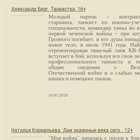
Александр Берг. Танкистка. 16+
Молодой парень – контракт
старшина, танкист по военно-уче
специальности, командир танка во 
первой чеченской войны – при шт
Грозного погибает, и его душа попад
новое тело, в июль 1941 года. Най
отремонтировав тяжелый танк КВ-1
вступает в бой, используя все свои з
профессионального танкиста и п
общие сведения о Вели
Отечественной войне и о слабых ме
наших и немецких танков.
16.03.2026
Наталья Корнильева. Дни окаянные века сего… 12+
"Моя война" началась с писем к бл