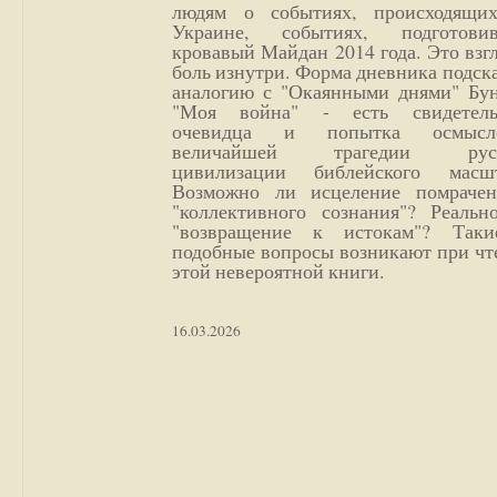
людям о событиях, происходящи
Украине, событиях, подготови
кровавый Майдан 2014 года. Это взг
боль изнутри. Форма дневника подск
аналогию с "Окаянными днями" Бун
"Моя война" - есть свидетель
очевидца и попытка осмысл
величайшей трагедии русс
цивилизации библейского масшт
Возможно ли исцеление помрачен
"коллективного сознания"? Реальн
"возвращение к истокам"? Так
подобные вопросы возникают при чт
этой невероятной книги.
16.03.2026