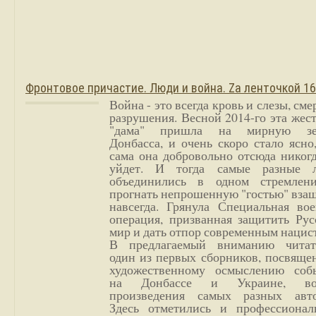
Фронтовое причастие. Люди и война. Zа ленточкой 1
Война - это всегда кровь и слезы, сме
разрушения. Весной 2014-го эта жес
"дама" пришла на мирную з
Донбасса, и очень скоро стало ясно
сама она добровольно отсюда никог
уйдет. И тогда самые разные 
объединились в одном стремлен
прогнать непрошенную "гостью" вза
навсегда. Грянула Специальная вое
операция, призванная защитить Рус
мир и дать отпор современным нацис
В предлагаемый вниманию читат
один из первых сборников, посвяще
художественному осмыслению соб
на Донбассе и Украине, во
произведения самых разных авто
Здесь отметились и профессионал