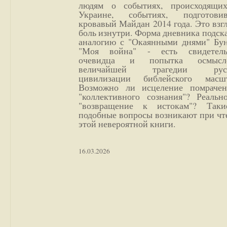
людям о событиях, происходящи
Украине, событиях, подготови
кровавый Майдан 2014 года. Это взг
боль изнутри. Форма дневника подск
аналогию с "Окаянными днями" Бун
"Моя война" - есть свидетель
очевидца и попытка осмысл
величайшей трагедии русс
цивилизации библейского масшт
Возможно ли исцеление помрачен
"коллективного сознания"? Реальн
"возвращение к истокам"? Так
подобные вопросы возникают при чт
этой невероятной книги.
16.03.2026