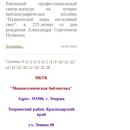
Районный профессиональный
смотр-конкурс на лучшее
библиографическое пособие
"Пушкинской лиры негасимый
свет", к 225-летию со дня
рождения Александра Сергеевича
Пушкина
Подробнее...
04.03.2024
Страницы:
1
|
2
|
3
|
4
|
5
|
6
|
7
|
8
|
9
|
10
|
11
|
12
|
13
|
14
|
15
|
16
|
17
|
18
|
19
|
20
МБУК
"Межпоселенческая библиотека"
Адрес: 353500, г. Темрюк
Темрюкский район, Краснодарский
край
ул. Ленина 88