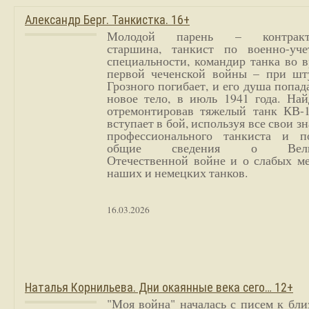
Александр Берг. Танкистка. 16+
Молодой парень – контракт
старшина, танкист по военно-уче
специальности, командир танка во 
первой чеченской войны – при шт
Грозного погибает, и его душа попад
новое тело, в июль 1941 года. Най
отремонтировав тяжелый танк КВ-1
вступает в бой, используя все свои з
профессионального танкиста и п
общие сведения о Вели
Отечественной войне и о слабых ме
наших и немецких танков.
16.03.2026
Наталья Корнильева. Дни окаянные века сего… 12+
"Моя война" началась с писем к бл