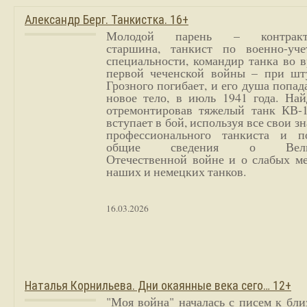
Александр Берг. Танкистка. 16+
Молодой парень – контракт
старшина, танкист по военно-уче
специальности, командир танка во 
первой чеченской войны – при шт
Грозного погибает, и его душа попад
новое тело, в июль 1941 года. Най
отремонтировав тяжелый танк КВ-1
вступает в бой, используя все свои з
профессионального танкиста и п
общие сведения о Вели
Отечественной войне и о слабых ме
наших и немецких танков.
16.03.2026
Наталья Корнильева. Дни окаянные века сего… 12+
"Моя война" началась с писем к бл