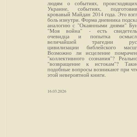
людям о событиях, происходящи
Украине, событиях, подготови
кровавый Майдан 2014 года. Это взг
боль изнутри. Форма дневника подск
аналогию с "Окаянными днями" Бун
"Моя война" - есть свидетель
очевидца и попытка осмысл
величайшей трагедии русс
цивилизации библейского масшт
Возможно ли исцеление помрачен
"коллективного сознания"? Реальн
"возвращение к истокам"? Так
подобные вопросы возникают при чт
этой невероятной книги.
16.03.2026