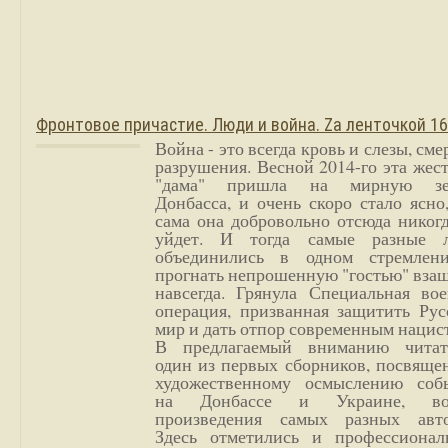
Фронтовое причастие. Люди и война. Zа ленточкой 1
Война - это всегда кровь и слезы, сме
разрушения. Весной 2014-го эта жес
"дама" пришла на мирную з
Донбасса, и очень скоро стало ясно
сама она добровольно отсюда никог
уйдет. И тогда самые разные 
объединились в одном стремлен
прогнать непрошенную "гостью" вза
навсегда. Грянула Специальная вое
операция, призванная защитить Рус
мир и дать отпор современным нацис
В предлагаемый вниманию читат
один из первых сборников, посвяще
художественному осмыслению соб
на Донбассе и Украине, во
произведения самых разных авто
Здесь отметились и профессионал