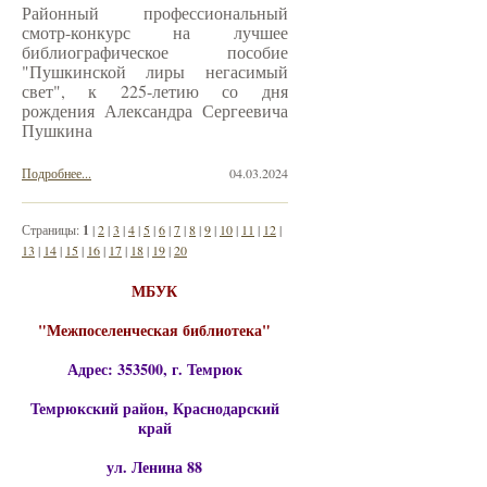
Районный профессиональный
смотр-конкурс на лучшее
библиографическое пособие
"Пушкинской лиры негасимый
свет", к 225-летию со дня
рождения Александра Сергеевича
Пушкина
Подробнее...
04.03.2024
Страницы:
1
|
2
|
3
|
4
|
5
|
6
|
7
|
8
|
9
|
10
|
11
|
12
|
13
|
14
|
15
|
16
|
17
|
18
|
19
|
20
МБУК
"Межпоселенческая библиотека"
Адрес: 353500, г. Темрюк
Темрюкский район, Краснодарский
край
ул. Ленина 88