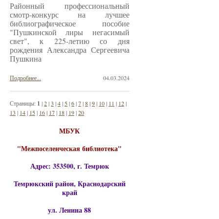
Районный профессиональный
смотр-конкурс на лучшее
библиографическое пособие
"Пушкинской лиры негасимый
свет", к 225-летию со дня
рождения Александра Сергеевича
Пушкина
Подробнее...
04.03.2024
Страницы:
1
|
2
|
3
|
4
|
5
|
6
|
7
|
8
|
9
|
10
|
11
|
12
|
13
|
14
|
15
|
16
|
17
|
18
|
19
|
20
МБУК
"Межпоселенческая библиотека"
Адрес: 353500, г. Темрюк
Темрюкский район, Краснодарский
край
ул. Ленина 88