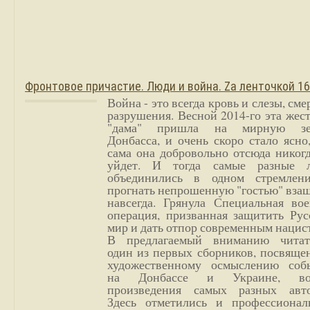
Фронтовое причастие. Люди и война. Zа ленточкой 1
Война - это всегда кровь и слезы, сме
разрушения. Весной 2014-го эта жес
"дама" пришла на мирную з
Донбасса, и очень скоро стало ясно
сама она добровольно отсюда никог
уйдет. И тогда самые разные 
объединились в одном стремлен
прогнать непрошенную "гостью" вза
навсегда. Грянула Специальная вое
операция, призванная защитить Рус
мир и дать отпор современным нацис
В предлагаемый вниманию читат
один из первых сборников, посвяще
художественному осмыслению соб
на Донбассе и Украине, во
произведения самых разных авто
Здесь отметились и профессионал