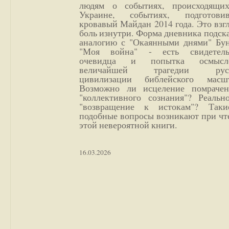
людям о событиях, происходящи
Украине, событиях, подготови
кровавый Майдан 2014 года. Это взг
боль изнутри. Форма дневника подск
аналогию с "Окаянными днями" Бун
"Моя война" - есть свидетель
очевидца и попытка осмысл
величайшей трагедии русс
цивилизации библейского масшт
Возможно ли исцеление помрачен
"коллективного сознания"? Реальн
"возвращение к истокам"? Так
подобные вопросы возникают при чт
этой невероятной книги.
16.03.2026