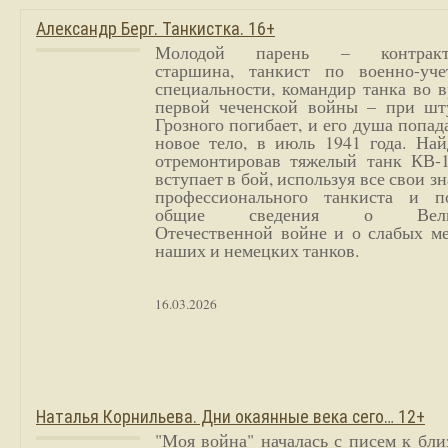
Александр Берг. Танкистка. 16+
Молодой парень – контракт
старшина, танкист по военно-уче
специальности, командир танка во 
первой чеченской войны – при шт
Грозного погибает, и его душа попад
новое тело, в июль 1941 года. Най
отремонтировав тяжелый танк КВ-1
вступает в бой, используя все свои з
профессионального танкиста и п
общие сведения о Вели
Отечественной войне и о слабых ме
наших и немецких танков.
16.03.2026
Наталья Корнильева. Дни окаянные века сего… 12+
"Моя война" началась с писем к бл