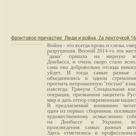
Фронтовое причастие. Люди и война. Zа ленточкой 1
Война - это всегда кровь и слезы, сме
разрушения. Весной 2014-го эта жес
"дама" пришла на мирную з
Донбасса, и очень скоро стало ясно
сама она добровольно отсюда никог
уйдет. И тогда самые разные 
объединились в одном стремлен
прогнать непрошенную "гостью" вза
навсегда. Грянула Специальная вое
операция, призванная защитить Рус
мир и дать отпор современным нацис
В предлагаемый вниманию читат
один из первых сборников, посвяще
художественному осмыслению соб
на Донбассе и Украине, во
произведения самых разных авто
Здесь отметились и профессионал