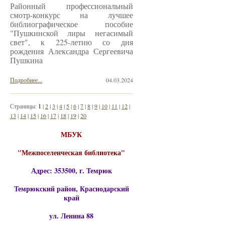
Районный профессиональный
смотр-конкурс на лучшее
библиографическое пособие
"Пушкинской лиры негасимый
свет", к 225-летию со дня
рождения Александра Сергеевича
Пушкина
Подробнее...
04.03.2024
Страницы:
1
|
2
|
3
|
4
|
5
|
6
|
7
|
8
|
9
|
10
|
11
|
12
|
13
|
14
|
15
|
16
|
17
|
18
|
19
|
20
МБУК
"Межпоселенческая библиотека"
Адрес: 353500, г. Темрюк
Темрюкский район, Краснодарский
край
ул. Ленина 88