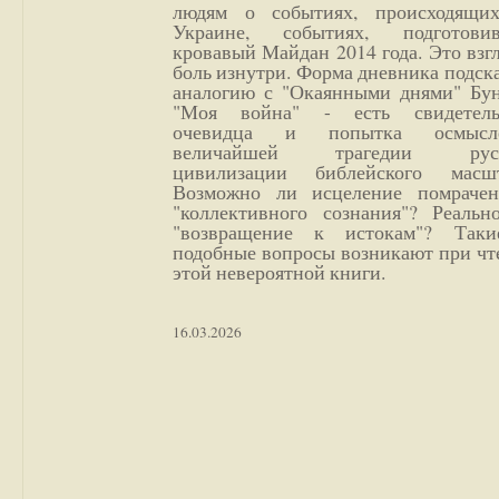
людям о событиях, происходящи
Украине, событиях, подготови
кровавый Майдан 2014 года. Это взг
боль изнутри. Форма дневника подск
аналогию с "Окаянными днями" Бун
"Моя война" - есть свидетель
очевидца и попытка осмысл
величайшей трагедии русс
цивилизации библейского масшт
Возможно ли исцеление помрачен
"коллективного сознания"? Реальн
"возвращение к истокам"? Так
подобные вопросы возникают при чт
этой невероятной книги.
16.03.2026