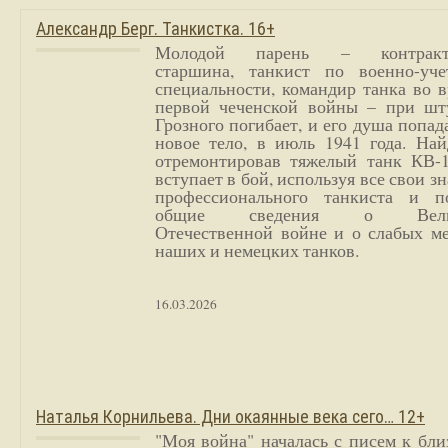
Александр Берг. Танкистка. 16+
Молодой парень – контракт
старшина, танкист по военно-уче
специальности, командир танка во 
первой чеченской войны – при шт
Грозного погибает, и его душа попад
новое тело, в июль 1941 года. Най
отремонтировав тяжелый танк КВ-1
вступает в бой, используя все свои з
профессионального танкиста и п
общие сведения о Вели
Отечественной войне и о слабых ме
наших и немецких танков.
16.03.2026
Наталья Корнильева. Дни окаянные века сего… 12+
"Моя война" началась с писем к бл