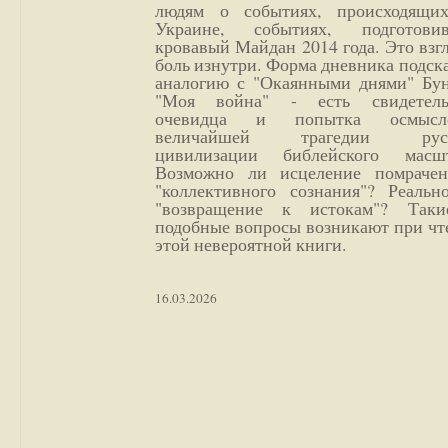
людям о событиях, происходящи
Украине, событиях, подготови
кровавый Майдан 2014 года. Это взг
боль изнутри. Форма дневника подск
аналогию с "Окаянными днями" Бун
"Моя война" - есть свидетель
очевидца и попытка осмысл
величайшей трагедии русс
цивилизации библейского масшт
Возможно ли исцеление помрачен
"коллективного сознания"? Реальн
"возвращение к истокам"? Так
подобные вопросы возникают при чт
этой невероятной книги.
16.03.2026