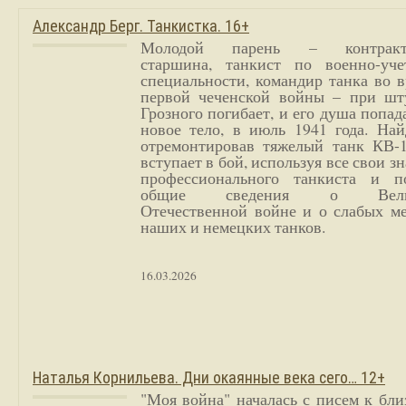
Александр Берг. Танкистка. 16+
Молодой парень – контракт
старшина, танкист по военно-уче
специальности, командир танка во 
первой чеченской войны – при шт
Грозного погибает, и его душа попад
новое тело, в июль 1941 года. Най
отремонтировав тяжелый танк КВ-1
вступает в бой, используя все свои з
профессионального танкиста и п
общие сведения о Вели
Отечественной войне и о слабых ме
наших и немецких танков.
16.03.2026
Наталья Корнильева. Дни окаянные века сего… 12+
"Моя война" началась с писем к бл