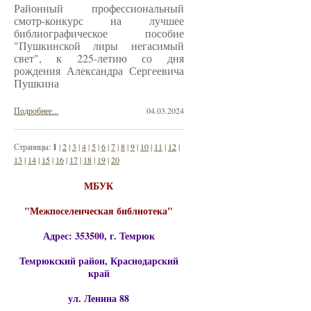
Районный профессиональный
смотр-конкурс на лучшее
библиографическое пособие
"Пушкинской лиры негасимый
свет", к 225-летию со дня
рождения Александра Сергеевича
Пушкина
Подробнее...
04.03.2024
Страницы:
1
|
2
|
3
|
4
|
5
|
6
|
7
|
8
|
9
|
10
|
11
|
12
|
13
|
14
|
15
|
16
|
17
|
18
|
19
|
20
МБУК
"Межпоселенческая библиотека"
Адрес: 353500, г. Темрюк
Темрюкский район, Краснодарский
край
ул. Ленина 88