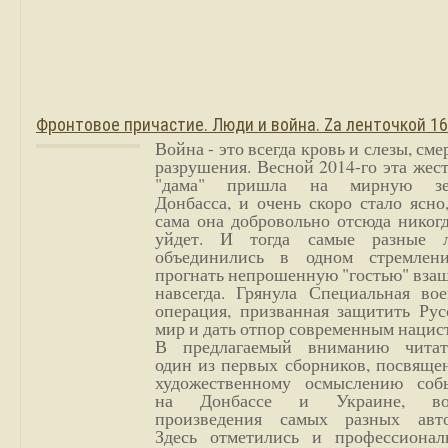
Фронтовое причастие. Люди и война. Zа ленточкой 1
Война - это всегда кровь и слезы, сме
разрушения. Весной 2014-го эта жес
"дама" пришла на мирную з
Донбасса, и очень скоро стало ясно
сама она добровольно отсюда никог
уйдет. И тогда самые разные 
объединились в одном стремлен
прогнать непрошенную "гостью" вза
навсегда. Грянула Специальная вое
операция, призванная защитить Рус
мир и дать отпор современным нацис
В предлагаемый вниманию читат
один из первых сборников, посвяще
художественному осмыслению соб
на Донбассе и Украине, во
произведения самых разных авто
Здесь отметились и профессионал