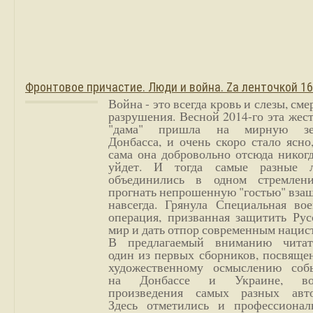
Фронтовое причастие. Люди и война. Zа ленточкой 1
Война - это всегда кровь и слезы, сме
разрушения. Весной 2014-го эта жес
"дама" пришла на мирную з
Донбасса, и очень скоро стало ясно
сама она добровольно отсюда никог
уйдет. И тогда самые разные 
объединились в одном стремлен
прогнать непрошенную "гостью" вза
навсегда. Грянула Специальная вое
операция, призванная защитить Рус
мир и дать отпор современным нацис
В предлагаемый вниманию читат
один из первых сборников, посвяще
художественному осмыслению соб
на Донбассе и Украине, во
произведения самых разных авто
Здесь отметились и профессионал