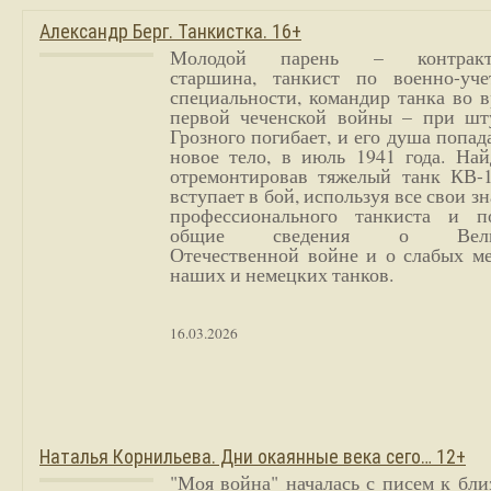
Александр Берг. Танкистка. 16+
Молодой парень – контракт
старшина, танкист по военно-уче
специальности, командир танка во 
первой чеченской войны – при шт
Грозного погибает, и его душа попад
новое тело, в июль 1941 года. Най
отремонтировав тяжелый танк КВ-1
вступает в бой, используя все свои з
профессионального танкиста и п
общие сведения о Вели
Отечественной войне и о слабых ме
наших и немецких танков.
16.03.2026
Наталья Корнильева. Дни окаянные века сего… 12+
"Моя война" началась с писем к бл