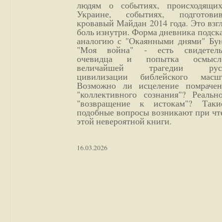
людям о событиях, происходящи
Украине, событиях, подготови
кровавый Майдан 2014 года. Это взг
боль изнутри. Форма дневника подск
аналогию с "Окаянными днями" Бун
"Моя война" - есть свидетель
очевидца и попытка осмысл
величайшей трагедии русс
цивилизации библейского масшт
Возможно ли исцеление помрачен
"коллективного сознания"? Реальн
"возвращение к истокам"? Так
подобные вопросы возникают при чт
этой невероятной книги.
16.03.2026