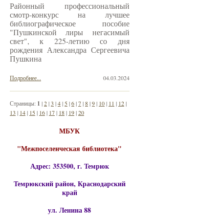
Районный профессиональный
смотр-конкурс на лучшее
библиографическое пособие
"Пушкинской лиры негасимый
свет", к 225-летию со дня
рождения Александра Сергеевича
Пушкина
Подробнее...
04.03.2024
Страницы:
1
|
2
|
3
|
4
|
5
|
6
|
7
|
8
|
9
|
10
|
11
|
12
|
13
|
14
|
15
|
16
|
17
|
18
|
19
|
20
МБУК
"Межпоселенческая библиотека"
Адрес: 353500, г. Темрюк
Темрюкский район, Краснодарский
край
ул. Ленина 88