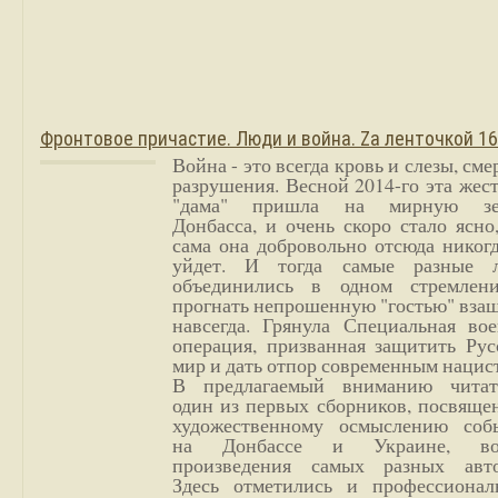
Фронтовое причастие. Люди и война. Zа ленточкой 1
Война - это всегда кровь и слезы, сме
разрушения. Весной 2014-го эта жес
"дама" пришла на мирную з
Донбасса, и очень скоро стало ясно
сама она добровольно отсюда никог
уйдет. И тогда самые разные 
объединились в одном стремлен
прогнать непрошенную "гостью" вза
навсегда. Грянула Специальная вое
операция, призванная защитить Рус
мир и дать отпор современным нацис
В предлагаемый вниманию читат
один из первых сборников, посвяще
художественному осмыслению соб
на Донбассе и Украине, во
произведения самых разных авто
Здесь отметились и профессионал