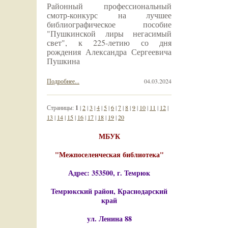
Районный профессиональный
смотр-конкурс на лучшее
библиографическое пособие
"Пушкинской лиры негасимый
свет", к 225-летию со дня
рождения Александра Сергеевича
Пушкина
Подробнее...
04.03.2024
Страницы:
1
|
2
|
3
|
4
|
5
|
6
|
7
|
8
|
9
|
10
|
11
|
12
|
13
|
14
|
15
|
16
|
17
|
18
|
19
|
20
МБУК
"Межпоселенческая библиотека"
Адрес: 353500, г. Темрюк
Темрюкский район, Краснодарский
край
ул. Ленина 88