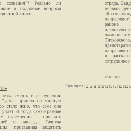
го сознания"? Реально ли
отряда. Бан
Такие и подобные вопросы
первый ден
ероятной книги.
айнзацком
направляют 
районе 
правитель
шампанским 
Титковског
предотврат
направляют 
и рассказы
сотрудников
16.03.2026
Страницы:
1
|
2
|
3
|
4
|
5
|
6
|
7
|
8
|
9
|
10
|
11
|
 16+
слезы, смерть и разрушения.
я "дама" пришла на мирную
ро стало ясно, что сама она
 уйдет. И тогда самые разные
м стремлении - прогнать
шей и навсегда. Грянула
ция, призванная защитить