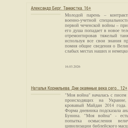
Александр Берг. Танкистка. 16+
Молодой парень – контракт
военно-учетной специальност
первой чеченской войны – при
его душа попадает в новое тел
отремонтировав тяжелый тан
используя все свои знания п
помня общие сведения о Вели
слабых местах наших и немецки
16.03.2026
Наталья Корнильева. Дни окаянные века сего… 12+
"Моя война" началась с писем
происходящих на Украине,
кровавый Майдан 2014 года. 
Форма дневника подсказала а
Бунина. "Моя война" - есть
попытка осмысления вели
цивилизации библейского масш