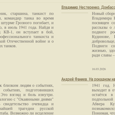
Владимир Нестеренко. Донба
ник, старшина, танкист по
Новый сборн
и, командир танка во время
Владимира 
 штурме Грозного погибает, и
посвящен со
о, в июль 1941 года. Найдя и
рассказы о 
к КВ-1, он вступает в бой,
подвиге ро
рофессионального танкиста и
Кудинове, 
кой Отечественной войне и о
добровольце
х танков.
Подвиги со
жизнью, здо
ради славы – 
16.03.2026
Андрей Фаниев. На рокадном на
 к близким людям о событиях,
1941 год. 
 событиях, подготовивших
выходит в о
Это взгляд и боль изнутри.
остаётся в
налогию с "Окаянными днями"
подпольной
 свидетельство очевидца и
Абвера Ку
чайшей трагедии русской
познакомилс
таба. Возможно ли исцеление
Понимая, чт