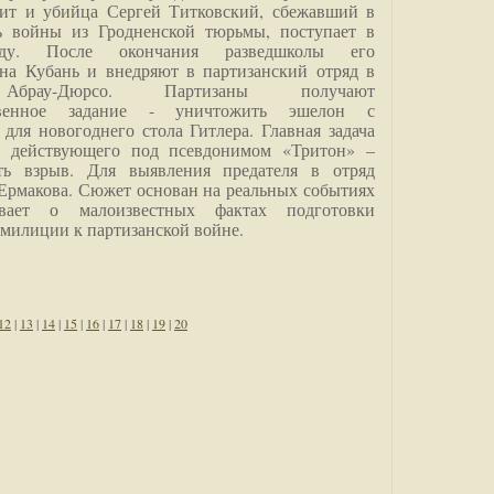
дит и убийца Сергей Титковский, сбежавший в
ь войны из Гродненской тюрьмы, поступает в
анду. После окончания разведшколы его
на Кубань и внедряют в партизанский отряд в
Абрау-Дюрсо. Партизаны получают
ственное задание - уничтожить эшелон с
для новогоднего стола Гитлера. Главная задача
о, действующего под псевдонимом «Тритон» –
ить взрыв. Для выявления предателя в отряд
Ермакова. Сюжет основан на реальных событиях
вает о малоизвестных фактах подготовки
 милиции к партизанской войне.
12
|
13
|
14
|
15
|
16
|
17
|
18
|
19
|
20