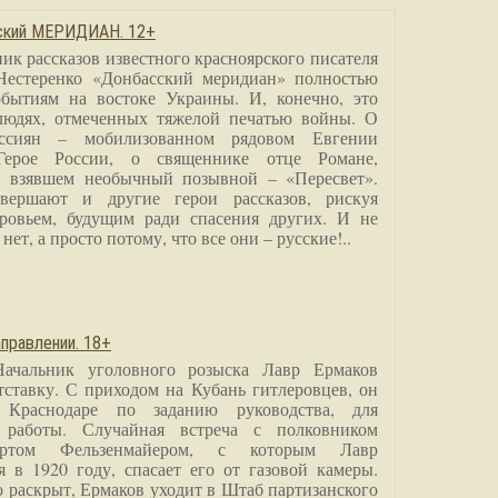
сский МЕРИДИАН. 12+
ик рассказов известного красноярского писателя
Нестеренко «Донбасский меридиан» полностью
бытиям на востоке Украины. И, конечно, это
людях, отмеченных тяжелой печатью войны. О
ссиян – мобилизованном рядовом Евгении
Герое России, о священнике отце Романе,
, взявшем необычный позывной – «Пересвет».
вершают и другие герои рассказов, рискуя
ровьем, будущим ради спасения других. И не
нет, а просто потому, что все они – русские!..
правлении. 18+
Начальник уголовного розыска Лавр Ермаков
тставку. С приходом на Кубань гитлеровцев, он
 Краснодаре по заданию руководства, для
 работы. Случайная встреча с полковником
ртом Фельзенмайером, с которым Лавр
я в 1920 году, спасает его от газовой камеры.
о раскрыт, Ермаков уходит в Штаб партизанского