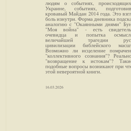
людям о событиях, происходящи
Украине, событиях, подготови
кровавый Майдан 2014 года. Это взг
боль изнутри. Форма дневника подск
аналогию с "Окаянными днями" Бун
"Моя война" - есть свидетель
очевидца и попытка осмысл
величайшей трагедии русс
цивилизации библейского масшт
Возможно ли исцеление помрачен
"коллективного сознания"? Реальн
"возвращение к истокам"? Так
подобные вопросы возникают при чт
этой невероятной книги.
16.03.2026