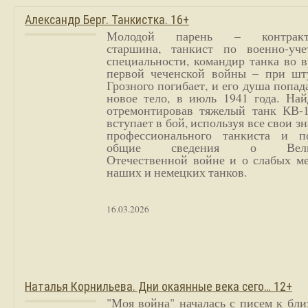
Александр Берг. Танкистка. 16+
Молодой парень – контракт
старшина, танкист по военно-уче
специальности, командир танка во 
первой чеченской войны – при шт
Грозного погибает, и его душа попад
новое тело, в июль 1941 года. Най
отремонтировав тяжелый танк КВ-1
вступает в бой, используя все свои з
профессионального танкиста и п
общие сведения о Вели
Отечественной войне и о слабых ме
наших и немецких танков.
16.03.2026
Наталья Корнильева. Дни окаянные века сего… 12+
"Моя война" началась с писем к бл