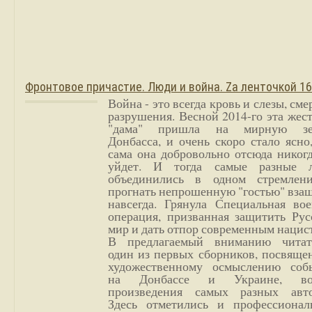
Фронтовое причастие. Люди и война. Zа ленточкой 1
Война - это всегда кровь и слезы, сме
разрушения. Весной 2014-го эта жес
"дама" пришла на мирную з
Донбасса, и очень скоро стало ясно
сама она добровольно отсюда никог
уйдет. И тогда самые разные 
объединились в одном стремлен
прогнать непрошенную "гостью" вза
навсегда. Грянула Специальная вое
операция, призванная защитить Рус
мир и дать отпор современным нацис
В предлагаемый вниманию читат
один из первых сборников, посвяще
художественному осмыслению соб
на Донбассе и Украине, во
произведения самых разных авто
Здесь отметились и профессионал