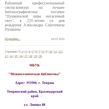
Районный профессиональный
смотр-конкурс на лучшее
библиографическое пособие
"Пушкинской лиры негасимый
свет", к 225-летию со дня
рождения Александра Сергеевича
Пушкина
Подробнее...
04.03.2024
Страницы:
1
|
2
|
3
|
4
|
5
|
6
|
7
|
8
|
9
|
10
|
11
|
12
|
13
|
14
|
15
|
16
|
17
|
18
|
19
|
20
МБУК
"Межпоселенческая библиотека"
Адрес: 353500, г. Темрюк
Темрюкский район, Краснодарский
край
ул. Ленина 88