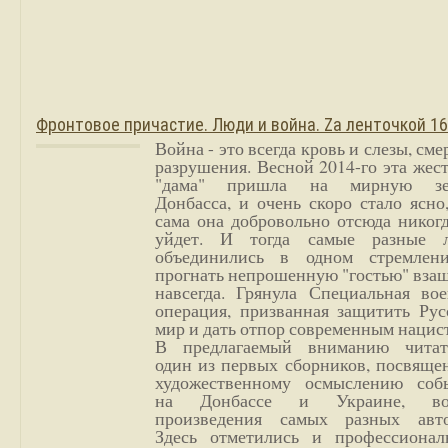
Фронтовое причастие. Люди и война. Zа ленточкой 1
Война - это всегда кровь и слезы, сме
разрушения. Весной 2014-го эта жес
"дама" пришла на мирную з
Донбасса, и очень скоро стало ясно
сама она добровольно отсюда никог
уйдет. И тогда самые разные 
объединились в одном стремлен
прогнать непрошенную "гостью" вза
навсегда. Грянула Специальная вое
операция, призванная защитить Рус
мир и дать отпор современным нацис
В предлагаемый вниманию читат
один из первых сборников, посвяще
художественному осмыслению соб
на Донбассе и Украине, во
произведения самых разных авто
Здесь отметились и профессионал