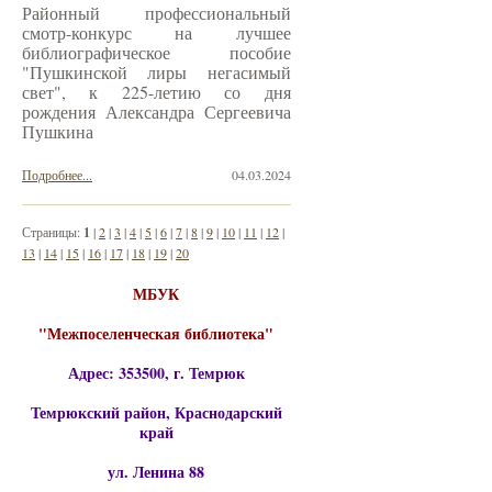
Районный профессиональный
смотр-конкурс на лучшее
библиографическое пособие
"Пушкинской лиры негасимый
свет", к 225-летию со дня
рождения Александра Сергеевича
Пушкина
Подробнее...
04.03.2024
Страницы:
1
|
2
|
3
|
4
|
5
|
6
|
7
|
8
|
9
|
10
|
11
|
12
|
13
|
14
|
15
|
16
|
17
|
18
|
19
|
20
МБУК
"Межпоселенческая библиотека"
Адрес: 353500, г. Темрюк
Темрюкский район, Краснодарский
край
ул. Ленина 88