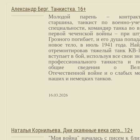
Александр Берг. Танкистка. 16+
Молодой парень – контракт
старшина, танкист по военно-уче
специальности, командир танка во 
первой чеченской войны – при шт
Грозного погибает, и его душа попад
новое тело, в июль 1941 года. Най
отремонтировав тяжелый танк КВ-1
вступает в бой, используя все свои з
профессионального танкиста и п
общие сведения о Вели
Отечественной войне и о слабых ме
наших и немецких танков.
16.03.2026
Наталья Корнильева. Дни окаянные века сего… 12+
"Моя война" началась с писем к бл