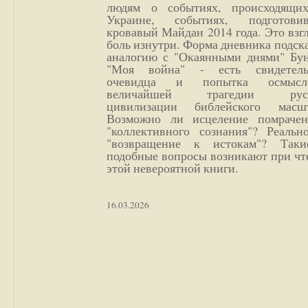
людям о событиях, происходящи
Украине, событиях, подготови
кровавый Майдан 2014 года. Это взг
боль изнутри. Форма дневника подск
аналогию с "Окаянными днями" Бун
"Моя война" - есть свидетель
очевидца и попытка осмысл
величайшей трагедии русс
цивилизации библейского масшт
Возможно ли исцеление помрачен
"коллективного сознания"? Реальн
"возвращение к истокам"? Так
подобные вопросы возникают при чт
этой невероятной книги.
16.03.2026