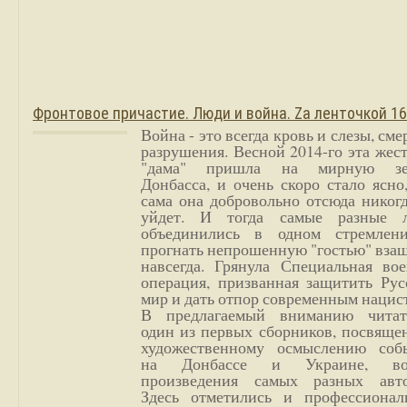
Фронтовое причастие. Люди и война. Zа ленточкой 1
Война - это всегда кровь и слезы, сме
разрушения. Весной 2014-го эта жес
"дама" пришла на мирную з
Донбасса, и очень скоро стало ясно
сама она добровольно отсюда никог
уйдет. И тогда самые разные 
объединились в одном стремлен
прогнать непрошенную "гостью" вза
навсегда. Грянула Специальная вое
операция, призванная защитить Рус
мир и дать отпор современным нацис
В предлагаемый вниманию читат
один из первых сборников, посвяще
художественному осмыслению соб
на Донбассе и Украине, во
произведения самых разных авто
Здесь отметились и профессионал