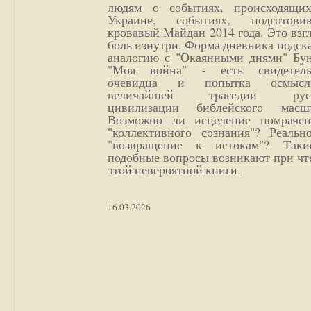
людям о событиях, происходящи
Украине, событиях, подготови
кровавый Майдан 2014 года. Это взг
боль изнутри. Форма дневника подск
аналогию с "Окаянными днями" Бун
"Моя война" - есть свидетель
очевидца и попытка осмысл
величайшей трагедии русс
цивилизации библейского масшт
Возможно ли исцеление помрачен
"коллективного сознания"? Реальн
"возвращение к истокам"? Так
подобные вопросы возникают при чт
этой невероятной книги.
16.03.2026