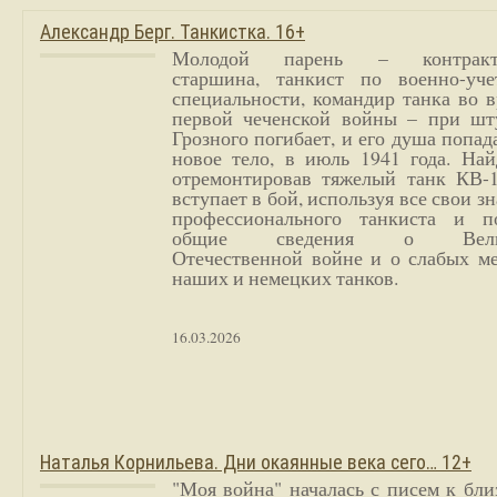
Александр Берг. Танкистка. 16+
Молодой парень – контракт
старшина, танкист по военно-уче
специальности, командир танка во 
первой чеченской войны – при шт
Грозного погибает, и его душа попад
новое тело, в июль 1941 года. Най
отремонтировав тяжелый танк КВ-1
вступает в бой, используя все свои з
профессионального танкиста и п
общие сведения о Вели
Отечественной войне и о слабых ме
наших и немецких танков.
16.03.2026
Наталья Корнильева. Дни окаянные века сего… 12+
"Моя война" началась с писем к бл