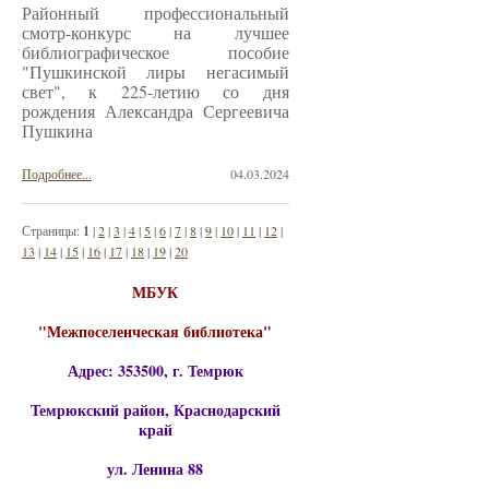
Районный профессиональный
смотр-конкурс на лучшее
библиографическое пособие
"Пушкинской лиры негасимый
свет", к 225-летию со дня
рождения Александра Сергеевича
Пушкина
Подробнее...
04.03.2024
Страницы:
1
|
2
|
3
|
4
|
5
|
6
|
7
|
8
|
9
|
10
|
11
|
12
|
13
|
14
|
15
|
16
|
17
|
18
|
19
|
20
МБУК
"Межпоселенческая библиотека"
Адрес: 353500, г. Темрюк
Темрюкский район, Краснодарский
край
ул. Ленина 88