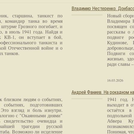
Владимир Нестеренко. Донба
ник, старшина, танкист по
Новый сборн
и, командир танка во время
Владимира 
 штурме Грозного погибает, и
посвящен со
о, в июль 1941 года. Найдя и
рассказы о 
к КВ-1, он вступает в бой,
подвиге ро
рофессионального танкиста и
Кудинове, 
кой Отечественной войне и о
добровольце
х танков.
Подвиги со
жизнью, здо
ради славы – 
16.03.2026
Андрей Фаниев. На рокадном на
 к близким людям о событиях,
1941 год. 
 событиях, подготовивших
выходит в о
Это взгляд и боль изнутри.
остаётся в
налогию с "Окаянными днями"
подпольной
 свидетельство очевидца и
Абвера Ку
чайшей трагедии русской
познакомилс
таба. Возможно ли исцеление
Понимая, чт