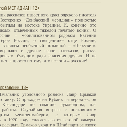
сский МЕРИДИАН. 12+
ик рассказов известного красноярского писателя
Нестеренко «Донбасский меридиан» полностью
бытиям на востоке Украины. И, конечно, это
людях, отмеченных тяжелой печатью войны. О
ссиян – мобилизованном рядовом Евгении
Герое России, о священнике отце Романе,
, взявшем необычный позывной – «Пересвет».
вершают и другие герои рассказов, рискуя
ровьем, будущим ради спасения других. И не
нет, а просто потому, что все они – русские!..
правлении. 18+
Начальник уголовного розыска Лавр Ермаков
тставку. С приходом на Кубань гитлеровцев, он
 Краснодаре по заданию руководства, для
 работы. Случайная встреча с полковником
ртом Фельзенмайером, с которым Лавр
я в 1920 году, спасает его от газовой камеры.
о раскрыт, Ермаков уходит в Штаб партизанского