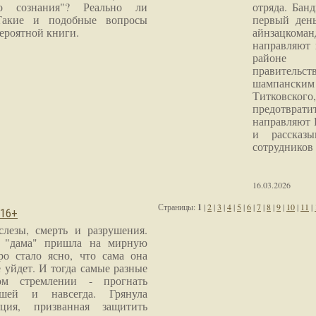
го сознания"? Реально ли
отряда. Бан
Такие и подобные вопросы
первый ден
ероятной книги.
айнзацком
направляют 
районе 
правитель
шампанским 
Титковског
предотврат
направляют 
и рассказы
сотрудников
16.03.2026
Страницы:
1
|
2
|
3
|
4
|
5
|
6
|
7
|
8
|
9
|
10
|
11
|
 16+
слезы, смерть и разрушения.
я "дама" пришла на мирную
ро стало ясно, что сама она
 уйдет. И тогда самые разные
м стремлении - прогнать
шей и навсегда. Грянула
ция, призванная защитить