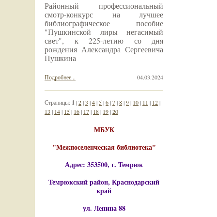
Районный профессиональный
смотр-конкурс на лучшее
библиографическое пособие
"Пушкинской лиры негасимый
свет", к 225-летию со дня
рождения Александра Сергеевича
Пушкина
Подробнее...
04.03.2024
Страницы:
1
|
2
|
3
|
4
|
5
|
6
|
7
|
8
|
9
|
10
|
11
|
12
|
13
|
14
|
15
|
16
|
17
|
18
|
19
|
20
МБУК
"Межпоселенческая библиотека"
Адрес: 353500, г. Темрюк
Темрюкский район, Краснодарский
край
ул. Ленина 88