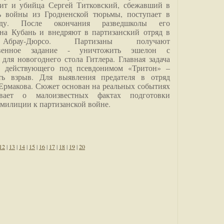
дит и убийца Сергей Титковский, сбежавший в
ь войны из Гродненской тюрьмы, поступает в
анду. После окончания разведшколы его
на Кубань и внедряют в партизанский отряд в
Абрау-Дюрсо. Партизаны получают
ственное задание - уничтожить эшелон с
для новогоднего стола Гитлера. Главная задача
о, действующего под псевдонимом «Тритон» –
ить взрыв. Для выявления предателя в отряд
Ермакова. Сюжет основан на реальных событиях
вает о малоизвестных фактах подготовки
 милиции к партизанской войне.
12
|
13
|
14
|
15
|
16
|
17
|
18
|
19
|
20