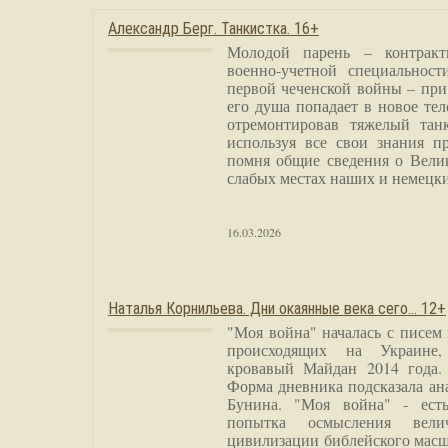
Александр Берг. Танкистка. 16+
Молодой парень – контракт
военно-учетной специальност
первой чеченской войны – при
его душа попадает в новое тел
отремонтировав тяжелый тан
используя все свои знания п
помня общие сведения о Вели
слабых местах наших и немецки
16.03.2026
Наталья Корнильева. Дни окаянные века сего… 12+
"Моя война" началась с писем
происходящих на Украине,
кровавый Майдан 2014 года. 
Форма дневника подсказала а
Бунина. "Моя война" - есть
попытка осмысления вели
цивилизации библейского масш