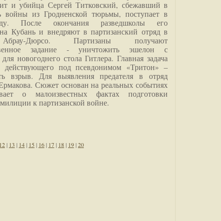
дит и убийца Сергей Титковский, сбежавший в
ь войны из Гродненской тюрьмы, поступает в
анду. После окончания разведшколы его
на Кубань и внедряют в партизанский отряд в
Абрау-Дюрсо. Партизаны получают
ственное задание - уничтожить эшелон с
для новогоднего стола Гитлера. Главная задача
о, действующего под псевдонимом «Тритон» –
ить взрыв. Для выявления предателя в отряд
Ермакова. Сюжет основан на реальных событиях
вает о малоизвестных фактах подготовки
 милиции к партизанской войне.
12
|
13
|
14
|
15
|
16
|
17
|
18
|
19
|
20