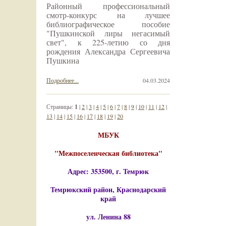
Районный профессиональный
смотр-конкурс на лучшее
библиографическое пособие
"Пушкинской лиры негасимый
свет", к 225-летию со дня
рождения Александра Сергеевича
Пушкина
Подробнее...
04.03.2024
Страницы:
1
|
2
|
3
|
4
|
5
|
6
|
7
|
8
|
9
|
10
|
11
|
12
|
13
|
14
|
15
|
16
|
17
|
18
|
19
|
20
МБУК
"Межпоселенческая библиотека"
Адрес: 353500, г. Темрюк
Темрюкский район, Краснодарский
край
ул. Ленина 88