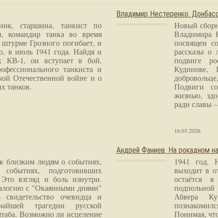
Владимир Нестеренко. Донба
ник, старшина, танкист по
Новый сборн
и, командир танка во время
Владимира 
 штурме Грозного погибает, и
посвящен со
о, в июль 1941 года. Найдя и
рассказы о 
к КВ-1, он вступает в бой,
подвиге ро
рофессионального танкиста и
Кудинове, 
кой Отечественной войне и о
добровольце
х танков.
Подвиги со
жизнью, здо
ради славы – 
16.03.2026
Андрей Фаниев. На рокадном на
 к близким людям о событиях,
1941 год. 
 событиях, подготовивших
выходит в о
Это взгляд и боль изнутри.
остаётся в
налогию с "Окаянными днями"
подпольной
 свидетельство очевидца и
Абвера Ку
чайшей трагедии русской
познакомилс
таба. Возможно ли исцеление
Понимая, чт