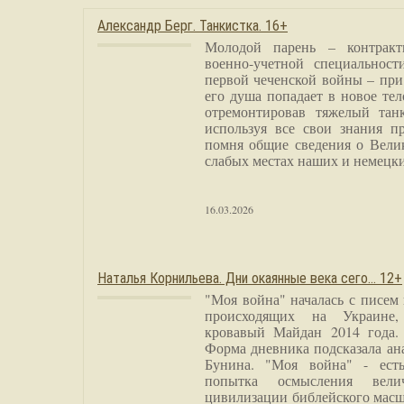
Александр Берг. Танкистка. 16+
Молодой парень – контракт
военно-учетной специальност
первой чеченской войны – при
его душа попадает в новое тел
отремонтировав тяжелый тан
используя все свои знания п
помня общие сведения о Вели
слабых местах наших и немецки
16.03.2026
Наталья Корнильева. Дни окаянные века сего… 12+
"Моя война" началась с писем
происходящих на Украине,
кровавый Майдан 2014 года. 
Форма дневника подсказала а
Бунина. "Моя война" - есть
попытка осмысления вели
цивилизации библейского масш