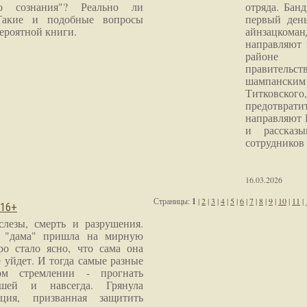
го сознания"? Реально ли
отряда. Бан
Такие и подобные вопросы
первый ден
ероятной книги.
айнзацком
направляют 
районе 
правитель
шампанским 
Титковског
предотврат
направляют 
и рассказы
сотрудников
16.03.2026
Страницы:
1
|
2
|
3
|
4
|
5
|
6
|
7
|
8
|
9
|
10
|
11
|
 16+
слезы, смерть и разрушения.
я "дама" пришла на мирную
ро стало ясно, что сама она
 уйдет. И тогда самые разные
м стремлении - прогнать
шей и навсегда. Грянула
ция, призванная защитить