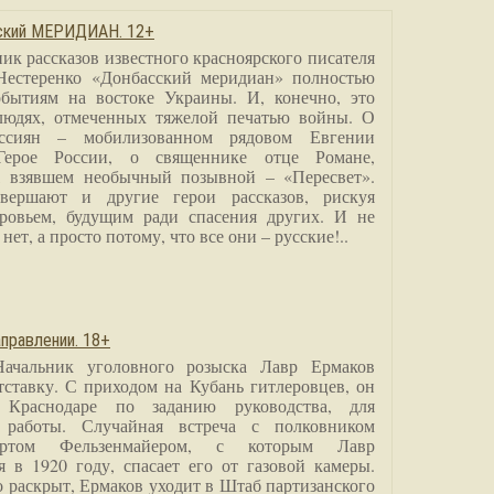
сский МЕРИДИАН. 12+
ик рассказов известного красноярского писателя
Нестеренко «Донбасский меридиан» полностью
бытиям на востоке Украины. И, конечно, это
людях, отмеченных тяжелой печатью войны. О
ссиян – мобилизованном рядовом Евгении
Герое России, о священнике отце Романе,
, взявшем необычный позывной – «Пересвет».
вершают и другие герои рассказов, рискуя
ровьем, будущим ради спасения других. И не
нет, а просто потому, что все они – русские!..
правлении. 18+
Начальник уголовного розыска Лавр Ермаков
тставку. С приходом на Кубань гитлеровцев, он
 Краснодаре по заданию руководства, для
 работы. Случайная встреча с полковником
ртом Фельзенмайером, с которым Лавр
я в 1920 году, спасает его от газовой камеры.
о раскрыт, Ермаков уходит в Штаб партизанского