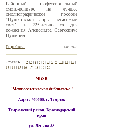
Районный профессиональный
смотр-конкурс на лучшее
библиографическое пособие
"Пушкинской лиры негасимый
свет", к 225-летию со дня
рождения Александра Сергеевича
Пушкина
Подробнее...
04.03.2024
Страницы:
1
|
2
|
3
|
4
|
5
|
6
|
7
|
8
|
9
|
10
|
11
|
12
|
13
|
14
|
15
|
16
|
17
|
18
|
19
|
20
МБУК
"Межпоселенческая библиотека"
Адрес: 353500, г. Темрюк
Темрюкский район, Краснодарский
край
ул. Ленина 88