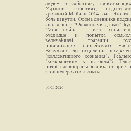
людям о событиях, происходящи
Украине, событиях, подготови
кровавый Майдан 2014 года. Это взг
боль изнутри. Форма дневника подск
аналогию с "Окаянными днями" Бун
"Моя война" - есть свидетель
очевидца и попытка осмысл
величайшей трагедии русс
цивилизации библейского масшт
Возможно ли исцеление помрачен
"коллективного сознания"? Реальн
"возвращение к истокам"? Так
подобные вопросы возникают при чт
этой невероятной книги.
16.03.2026