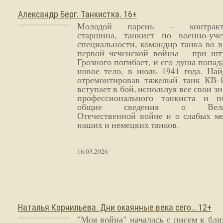
Александр Берг. Танкистка. 16+
Молодой парень – контракт
старшина, танкист по военно-уче
специальности, командир танка во 
первой чеченской войны – при шт
Грозного погибает, и его душа попад
новое тело, в июль 1941 года. Най
отремонтировав тяжелый танк КВ-1
вступает в бой, используя все свои з
профессионального танкиста и п
общие сведения о Вели
Отечественной войне и о слабых ме
наших и немецких танков.
16.03.2026
Наталья Корнильева. Дни окаянные века сего… 12+
"Моя война" началась с писем к бл