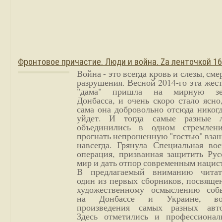
Фронтовое причастие. Люди и война. Zа ленточкой 1
Война - это всегда кровь и слезы, сме
разрушения. Весной 2014-го эта жес
"дама" пришла на мирную з
Донбасса, и очень скоро стало ясно
сама она добровольно отсюда никог
уйдет. И тогда самые разные 
объединились в одном стремлен
прогнать непрошенную "гостью" вза
навсегда. Грянула Специальная вое
операция, призванная защитить Рус
мир и дать отпор современным нацис
В предлагаемый вниманию читат
один из первых сборников, посвяще
художественному осмыслению соб
на Донбассе и Украине, во
произведения самых разных авто
Здесь отметились и профессионал