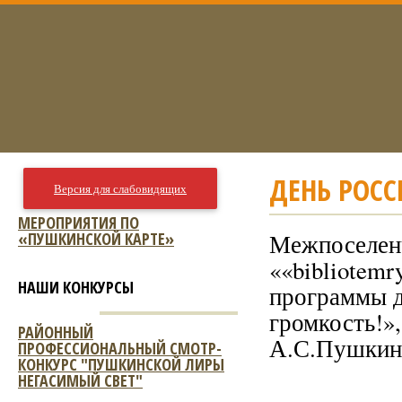
ДЕНЬ РОССИ
Версия для слабовидящих
МЕРОПРИЯТИЯ ПО
«ПУШКИНСКОЙ КАРТЕ»
Межпоселенч
««bibliotemr
НАШИ КОНКУРСЫ
программы д
громкость!»,
РАЙОННЫЙ
А.С.Пушкин
ПРОФЕССИОНАЛЬНЫЙ СМОТР-
КОНКУРС "ПУШКИНСКОЙ ЛИРЫ
НЕГАСИМЫЙ СВЕТ"