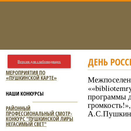
ДЕНЬ РОССИ
Версия для слабовидящих
МЕРОПРИЯТИЯ ПО
«ПУШКИНСКОЙ КАРТЕ»
Межпоселенч
««bibliotemr
НАШИ КОНКУРСЫ
программы д
громкость!»,
РАЙОННЫЙ
А.С.Пушкин
ПРОФЕССИОНАЛЬНЫЙ СМОТР-
КОНКУРС "ПУШКИНСКОЙ ЛИРЫ
НЕГАСИМЫЙ СВЕТ"