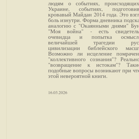
людям о событиях, происходящи
Украине, событиях, подготови
кровавый Майдан 2014 года. Это взг
боль изнутри. Форма дневника подск
аналогию с "Окаянными днями" Бун
"Моя война" - есть свидетель
очевидца и попытка осмысл
величайшей трагедии русс
цивилизации библейского масшт
Возможно ли исцеление помрачен
"коллективного сознания"? Реальн
"возвращение к истокам"? Так
подобные вопросы возникают при чт
этой невероятной книги.
16.03.2026