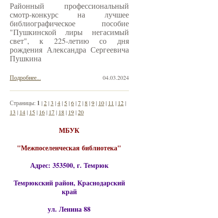
Районный профессиональный
смотр-конкурс на лучшее
библиографическое пособие
"Пушкинской лиры негасимый
свет", к 225-летию со дня
рождения Александра Сергеевича
Пушкина
Подробнее...
04.03.2024
Страницы:
1
|
2
|
3
|
4
|
5
|
6
|
7
|
8
|
9
|
10
|
11
|
12
|
13
|
14
|
15
|
16
|
17
|
18
|
19
|
20
МБУК
"Межпоселенческая библиотека"
Адрес: 353500, г. Темрюк
Темрюкский район, Краснодарский
край
ул. Ленина 88