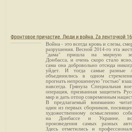
Фронтовое причастие. Люди и война. Zа ленточкой 1
Война - это всегда кровь и слезы, сме
разрушения. Весной 2014-го эта жес
"дама" пришла на мирную з
Донбасса, и очень скоро стало ясно
сама она добровольно отсюда никог
уйдет. И тогда самые разные 
объединились в одном стремлен
прогнать непрошенную "гостью" вза
навсегда. Грянула Специальная вое
операция, призванная защитить Рус
мир и дать отпор современным нацис
В предлагаемый вниманию читат
один из первых сборников, посвяще
художественному осмыслению соб
на Донбассе и Украине, во
произведения самых разных авто
Здесь отметились и профессионал