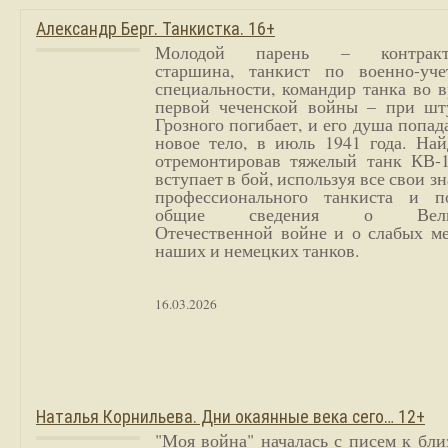
Александр Берг. Танкистка. 16+
Молодой парень – контракт
старшина, танкист по военно-уче
специальности, командир танка во 
первой чеченской войны – при шт
Грозного погибает, и его душа попад
новое тело, в июль 1941 года. Най
отремонтировав тяжелый танк КВ-1
вступает в бой, используя все свои з
профессионального танкиста и п
общие сведения о Вели
Отечественной войне и о слабых ме
наших и немецких танков.
16.03.2026
Наталья Корнильева. Дни окаянные века сего… 12+
"Моя война" началась с писем к бл