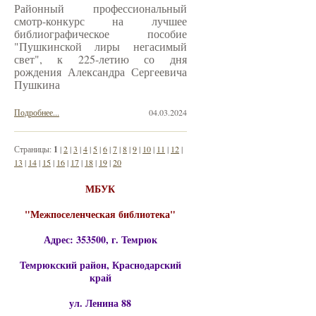
Районный профессиональный
смотр-конкурс на лучшее
библиографическое пособие
"Пушкинской лиры негасимый
свет", к 225-летию со дня
рождения Александра Сергеевича
Пушкина
Подробнее...
04.03.2024
Страницы:
1
|
2
|
3
|
4
|
5
|
6
|
7
|
8
|
9
|
10
|
11
|
12
|
13
|
14
|
15
|
16
|
17
|
18
|
19
|
20
МБУК
"Межпоселенческая библиотека"
Адрес: 353500, г. Темрюк
Темрюкский район, Краснодарский
край
ул. Ленина 88