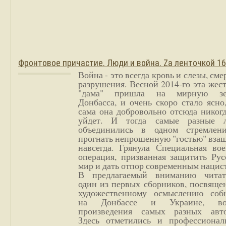
Фронтовое причастие. Люди и война. Zа ленточкой 1
Война - это всегда кровь и слезы, сме
разрушения. Весной 2014-го эта жес
"дама" пришла на мирную з
Донбасса, и очень скоро стало ясно
сама она добровольно отсюда никог
уйдет. И тогда самые разные 
объединились в одном стремлен
прогнать непрошенную "гостью" вза
навсегда. Грянула Специальная вое
операция, призванная защитить Рус
мир и дать отпор современным нацис
В предлагаемый вниманию читат
один из первых сборников, посвяще
художественному осмыслению соб
на Донбассе и Украине, во
произведения самых разных авто
Здесь отметились и профессионал