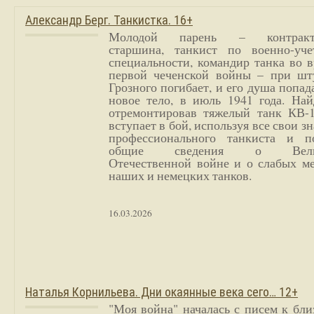
Александр Берг. Танкистка. 16+
Молодой парень – контракт
старшина, танкист по военно-уче
специальности, командир танка во 
первой чеченской войны – при шт
Грозного погибает, и его душа попад
новое тело, в июль 1941 года. Най
отремонтировав тяжелый танк КВ-1
вступает в бой, используя все свои з
профессионального танкиста и п
общие сведения о Вели
Отечественной войне и о слабых ме
наших и немецких танков.
16.03.2026
Наталья Корнильева. Дни окаянные века сего… 12+
"Моя война" началась с писем к бл