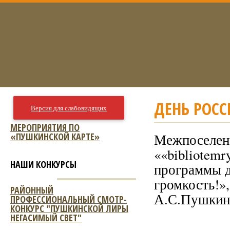
ДЕНЬ РОССИ
Версия для слабовидящих
МЕРОПРИЯТИЯ ПО
«ПУШКИНСКОЙ КАРТЕ»
Межпоселенч
««bibliotemr
НАШИ КОНКУРСЫ
программы д
громкость!»,
РАЙОННЫЙ
А.С.Пушкин
ПРОФЕССИОНАЛЬНЫЙ СМОТР-
КОНКУРС "ПУШКИНСКОЙ ЛИРЫ
НЕГАСИМЫЙ СВЕТ"