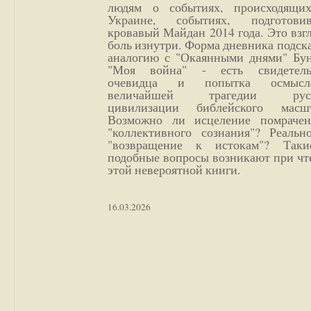
людям о событиях, происходящи
Украине, событиях, подготови
кровавый Майдан 2014 года. Это взг
боль изнутри. Форма дневника подск
аналогию с "Окаянными днями" Бун
"Моя война" - есть свидетель
очевидца и попытка осмысл
величайшей трагедии русс
цивилизации библейского масшт
Возможно ли исцеление помрачен
"коллективного сознания"? Реальн
"возвращение к истокам"? Так
подобные вопросы возникают при чт
этой невероятной книги.
16.03.2026