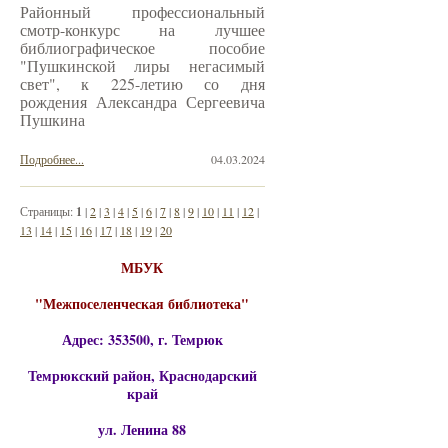
Районный профессиональный
смотр-конкурс на лучшее
библиографическое пособие
"Пушкинской лиры негасимый
свет", к 225-летию со дня
рождения Александра Сергеевича
Пушкина
Подробнее...
04.03.2024
Страницы:
1
|
2
|
3
|
4
|
5
|
6
|
7
|
8
|
9
|
10
|
11
|
12
|
13
|
14
|
15
|
16
|
17
|
18
|
19
|
20
МБУК
"Межпоселенческая библиотека"
Адрес: 353500, г. Темрюк
Темрюкский район, Краснодарский
край
ул. Ленина 88