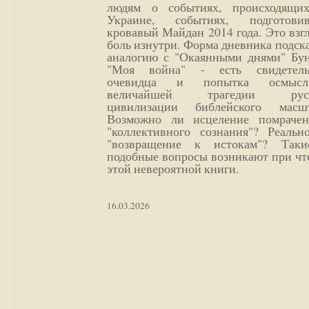
людям о событиях, происходящи
Украине, событиях, подготови
кровавый Майдан 2014 года. Это взг
боль изнутри. Форма дневника подск
аналогию с "Окаянными днями" Бун
"Моя война" - есть свидетель
очевидца и попытка осмысл
величайшей трагедии русс
цивилизации библейского масшт
Возможно ли исцеление помрачен
"коллективного сознания"? Реальн
"возвращение к истокам"? Так
подобные вопросы возникают при чт
этой невероятной книги.
16.03.2026