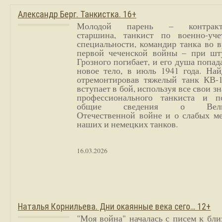
Александр Берг. Танкистка. 16+
Молодой парень – контракт
старшина, танкист по военно-уче
специальности, командир танка во 
первой чеченской войны – при шт
Грозного погибает, и его душа попад
новое тело, в июль 1941 года. Най
отремонтировав тяжелый танк КВ-1
вступает в бой, используя все свои з
профессионального танкиста и п
общие сведения о Вели
Отечественной войне и о слабых ме
наших и немецких танков.
16.03.2026
Наталья Корнильева. Дни окаянные века сего… 12+
"Моя война" началась с писем к бл