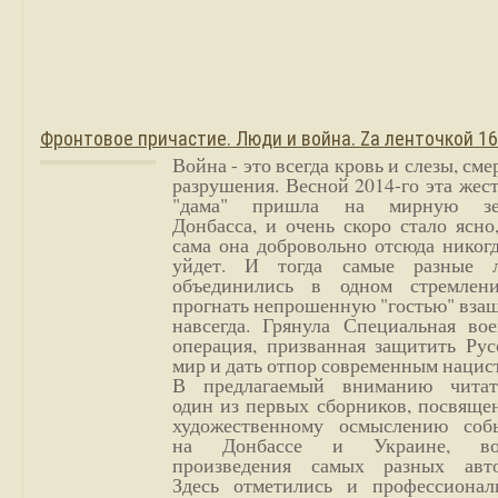
Фронтовое причастие. Люди и война. Zа ленточкой 1
Война - это всегда кровь и слезы, сме
разрушения. Весной 2014-го эта жес
"дама" пришла на мирную з
Донбасса, и очень скоро стало ясно
сама она добровольно отсюда никог
уйдет. И тогда самые разные 
объединились в одном стремлен
прогнать непрошенную "гостью" вза
навсегда. Грянула Специальная вое
операция, призванная защитить Рус
мир и дать отпор современным нацис
В предлагаемый вниманию читат
один из первых сборников, посвяще
художественному осмыслению соб
на Донбассе и Украине, во
произведения самых разных авто
Здесь отметились и профессионал