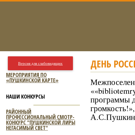
ДЕНЬ РОССИ
Версия для слабовидящих
МЕРОПРИЯТИЯ ПО
«ПУШКИНСКОЙ КАРТЕ»
Межпоселенч
««bibliotemr
НАШИ КОНКУРСЫ
программы д
громкость!»,
РАЙОННЫЙ
А.С.Пушкин
ПРОФЕССИОНАЛЬНЫЙ СМОТР-
КОНКУРС "ПУШКИНСКОЙ ЛИРЫ
НЕГАСИМЫЙ СВЕТ"