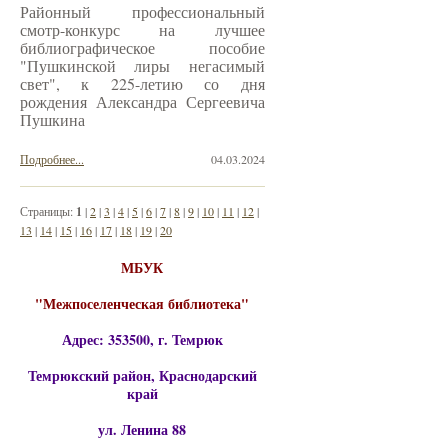
Районный профессиональный
смотр-конкурс на лучшее
библиографическое пособие
"Пушкинской лиры негасимый
свет", к 225-летию со дня
рождения Александра Сергеевича
Пушкина
Подробнее...
04.03.2024
Страницы:
1
|
2
|
3
|
4
|
5
|
6
|
7
|
8
|
9
|
10
|
11
|
12
|
13
|
14
|
15
|
16
|
17
|
18
|
19
|
20
МБУК
"Межпоселенческая библиотека"
Адрес: 353500, г. Темрюк
Темрюкский район, Краснодарский
край
ул. Ленина 88