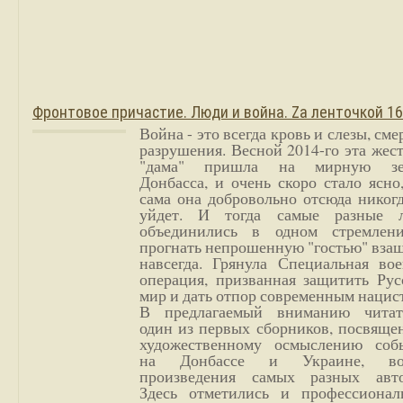
Фронтовое причастие. Люди и война. Zа ленточкой 1
Война - это всегда кровь и слезы, сме
разрушения. Весной 2014-го эта жес
"дама" пришла на мирную з
Донбасса, и очень скоро стало ясно
сама она добровольно отсюда никог
уйдет. И тогда самые разные 
объединились в одном стремлен
прогнать непрошенную "гостью" вза
навсегда. Грянула Специальная вое
операция, призванная защитить Рус
мир и дать отпор современным нацис
В предлагаемый вниманию читат
один из первых сборников, посвяще
художественному осмыслению соб
на Донбассе и Украине, во
произведения самых разных авто
Здесь отметились и профессионал