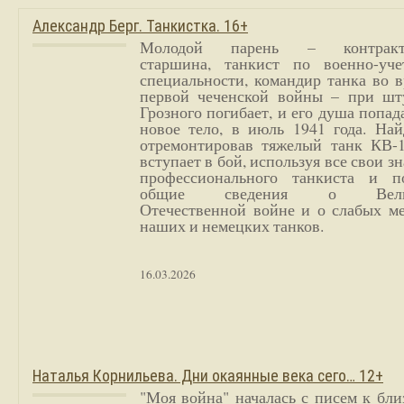
Александр Берг. Танкистка. 16+
Молодой парень – контракт
старшина, танкист по военно-уче
специальности, командир танка во 
первой чеченской войны – при шт
Грозного погибает, и его душа попад
новое тело, в июль 1941 года. Най
отремонтировав тяжелый танк КВ-1
вступает в бой, используя все свои з
профессионального танкиста и п
общие сведения о Вели
Отечественной войне и о слабых ме
наших и немецких танков.
16.03.2026
Наталья Корнильева. Дни окаянные века сего… 12+
"Моя война" началась с писем к бл