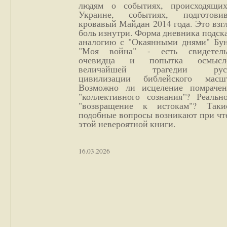
людям о событиях, происходящи
Украине, событиях, подготови
кровавый Майдан 2014 года. Это взг
боль изнутри. Форма дневника подск
аналогию с "Окаянными днями" Бун
"Моя война" - есть свидетель
очевидца и попытка осмысл
величайшей трагедии русс
цивилизации библейского масшт
Возможно ли исцеление помрачен
"коллективного сознания"? Реальн
"возвращение к истокам"? Так
подобные вопросы возникают при чт
этой невероятной книги.
16.03.2026