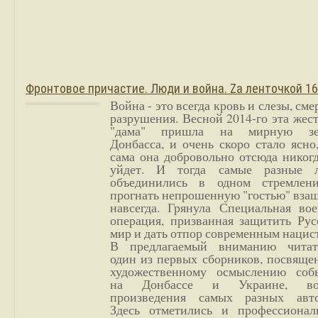
Фронтовое причастие. Люди и война. Zа ленточкой 1
Война - это всегда кровь и слезы, сме
разрушения. Весной 2014-го эта жес
"дама" пришла на мирную з
Донбасса, и очень скоро стало ясно
сама она добровольно отсюда никог
уйдет. И тогда самые разные 
объединились в одном стремлен
прогнать непрошенную "гостью" вза
навсегда. Грянула Специальная вое
операция, призванная защитить Рус
мир и дать отпор современным нацис
В предлагаемый вниманию читат
один из первых сборников, посвяще
художественному осмыслению соб
на Донбассе и Украине, во
произведения самых разных авто
Здесь отметились и профессионал