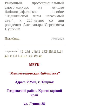
Районный профессиональный
смотр-конкурс на лучшее
библиографическое пособие
"Пушкинской лиры негасимый
свет", к 225-летию со дня
рождения Александра Сергеевича
Пушкина
Подробнее...
04.03.2024
Страницы:
1
|
2
|
3
|
4
|
5
|
6
|
7
|
8
|
9
|
10
|
11
|
12
|
13
|
14
|
15
|
16
|
17
|
18
|
19
|
20
МБУК
"Межпоселенческая библиотека"
Адрес: 353500, г. Темрюк
Темрюкский район, Краснодарский
край
ул. Ленина 88