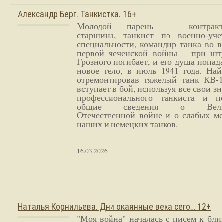
Александр Берг. Танкистка. 16+
Молодой парень – контракт
старшина, танкист по военно-уче
специальности, командир танка во 
первой чеченской войны – при шт
Грозного погибает, и его душа попад
новое тело, в июль 1941 года. Най
отремонтировав тяжелый танк КВ-1
вступает в бой, используя все свои з
профессионального танкиста и п
общие сведения о Вели
Отечественной войне и о слабых ме
наших и немецких танков.
16.03.2026
Наталья Корнильева. Дни окаянные века сего… 12+
"Моя война" началась с писем к бл