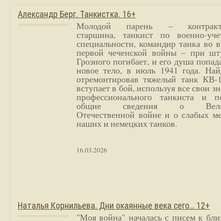
Александр Берг. Танкистка. 16+
Молодой парень – контракт
старшина, танкист по военно-уче
специальности, командир танка во 
первой чеченской войны – при шт
Грозного погибает, и его душа попад
новое тело, в июль 1941 года. Най
отремонтировав тяжелый танк КВ-1
вступает в бой, используя все свои з
профессионального танкиста и п
общие сведения о Вели
Отечественной войне и о слабых ме
наших и немецких танков.
16.03.2026
Наталья Корнильева. Дни окаянные века сего… 12+
"Моя война" началась с писем к бл