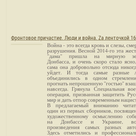
Фронтовое причастие. Люди и война. Zа ленточкой 1
Война - это всегда кровь и слезы, сме
разрушения. Весной 2014-го эта жес
"дама" пришла на мирную з
Донбасса, и очень скоро стало ясно
сама она добровольно отсюда никог
уйдет. И тогда самые разные 
объединились в одном стремлен
прогнать непрошенную "гостью" вза
навсегда. Грянула Специальная вое
операция, призванная защитить Рус
мир и дать отпор современным нацис
В предлагаемый вниманию читат
один из первых сборников, посвяще
художественному осмыслению соб
на Донбассе и Украине, во
произведения самых разных авто
Здесь отметились и профессионал