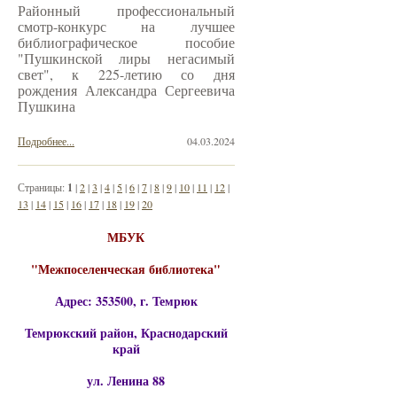
Районный профессиональный
смотр-конкурс на лучшее
библиографическое пособие
"Пушкинской лиры негасимый
свет", к 225-летию со дня
рождения Александра Сергеевича
Пушкина
Подробнее...
04.03.2024
Страницы:
1
|
2
|
3
|
4
|
5
|
6
|
7
|
8
|
9
|
10
|
11
|
12
|
13
|
14
|
15
|
16
|
17
|
18
|
19
|
20
МБУК
"Межпоселенческая библиотека"
Адрес: 353500, г. Темрюк
Темрюкский район, Краснодарский
край
ул. Ленина 88