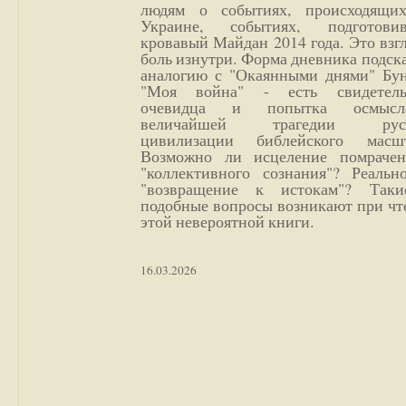
людям о событиях, происходящи
Украине, событиях, подготови
кровавый Майдан 2014 года. Это взг
боль изнутри. Форма дневника подск
аналогию с "Окаянными днями" Бун
"Моя война" - есть свидетель
очевидца и попытка осмысл
величайшей трагедии русс
цивилизации библейского масшт
Возможно ли исцеление помрачен
"коллективного сознания"? Реальн
"возвращение к истокам"? Так
подобные вопросы возникают при чт
этой невероятной книги.
16.03.2026