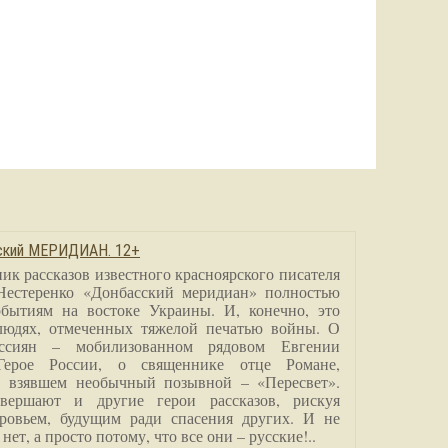
сский МЕРИДИАН. 12+
ик рассказов известного красноярского писателя
Нестеренко «Донбасский меридиан» полностью
бытиям на востоке Украины. И, конечно, это
людях, отмеченных тяжелой печатью войны. О
ссиян – мобилизованном рядовом Евгении
Герое России, о священнике отце Романе,
, взявшем необычный позывной – «Пересвет».
вершают и другие герои рассказов, рискуя
ровьем, будущим ради спасения других. И не
нет, а просто потому, что все они – русские!..