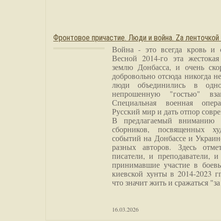
Фронтовое причастие. Люди и война. Zа ленточкой
Война - это всегда кровь и 
Весной 2014-го эта жестока
землю Донбасса, и очень ско
добровольно отсюда никогда не
люди объединились в одно
непрошенную "гостью" вза
Специальная военная опера
Русский мир и дать отпор совр
В предлагаемый вниманию 
сборников, посвященных ху
событий на Донбассе и Украин
разных авторов. Здесь отме
писатели, и преподаватели, и
принимавшие участие в боевы
киевской хунты в 2014-2023 г
что значит жить и сражаться "за
16.03.2026