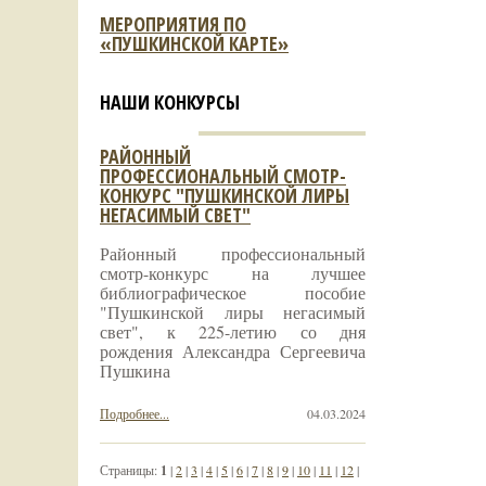
МЕРОПРИЯТИЯ ПО
«ПУШКИНСКОЙ КАРТЕ»
НАШИ КОНКУРСЫ
РАЙОННЫЙ
ПРОФЕССИОНАЛЬНЫЙ СМОТР-
КОНКУРС "ПУШКИНСКОЙ ЛИРЫ
НЕГАСИМЫЙ СВЕТ"
Районный профессиональный
смотр-конкурс на лучшее
библиографическое пособие
"Пушкинской лиры негасимый
свет", к 225-летию со дня
рождения Александра Сергеевича
Пушкина
Подробнее...
04.03.2024
Страницы:
1
|
2
|
3
|
4
|
5
|
6
|
7
|
8
|
9
|
10
|
11
|
12
|