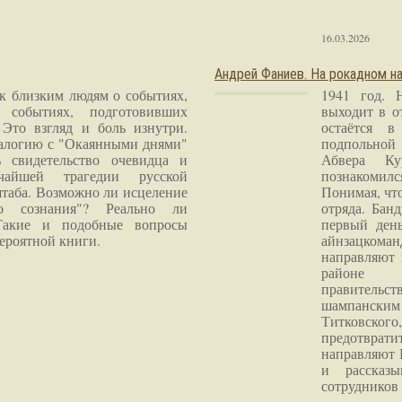
16.03.2026
Андрей Фаниев. На рокадном на
 к близким людям о событиях,
1941 год. 
 событиях, подготовивших
выходит в о
Это взгляд и боль изнутри.
остаётся в
налогию с "Окаянными днями"
подпольной
 свидетельство очевидца и
Абвера Ку
чайшей трагедии русской
познакомилс
таба. Возможно ли исцеление
Понимая, чт
го сознания"? Реально ли
отряда. Бан
Такие и подобные вопросы
первый ден
ероятной книги.
айнзацком
направляют 
районе 
правитель
шампанским 
Титковског
предотврат
направляют 
и рассказы
сотрудников