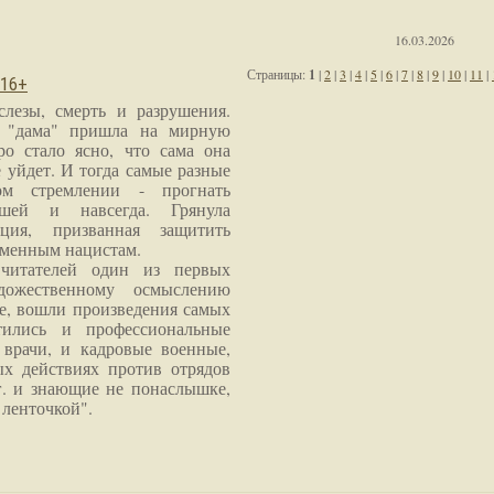
16.03.2026
Страницы:
1
|
2
|
3
|
4
|
5
|
6
|
7
|
8
|
9
|
10
|
11
|
 16+
слезы, смерть и разрушения.
я "дама" пришла на мирную
ро стало ясно, что сама она
 уйдет. И тогда самые разные
м стремлении - прогнать
шей и навсегда. Грянула
ция, призванная защитить
еменным нацистам.
читателей один из первых
дожественному осмыслению
е, вошли произведения самых
тились и профессиональные
 врачи, и кадровые военные,
х действиях против отрядов
г. и знающие не понаслышке,
 ленточкой".