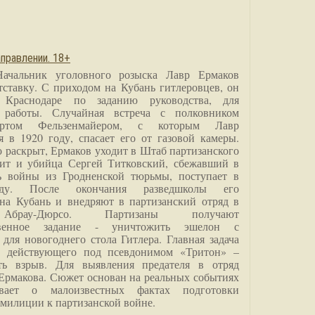
правлении. 18+
Начальник уголовного розыска Лавр Ермаков
тставку. С приходом на Кубань гитлеровцев, он
 Краснодаре по заданию руководства, для
 работы. Случайная встреча с полковником
ртом Фельзенмайером, с которым Лавр
я в 1920 году, спасает его от газовой камеры.
о раскрыт, Ермаков уходит в Штаб партизанского
дит и убийца Сергей Титковский, сбежавший в
ь войны из Гродненской тюрьмы, поступает в
анду. После окончания разведшколы его
на Кубань и внедряют в партизанский отряд в
Абрау-Дюрсо. Партизаны получают
ственное задание - уничтожить эшелон с
для новогоднего стола Гитлера. Главная задача
о, действующего под псевдонимом «Тритон» –
ить взрыв. Для выявления предателя в отряд
Ермакова. Сюжет основан на реальных событиях
вает о малоизвестных фактах подготовки
 милиции к партизанской войне.