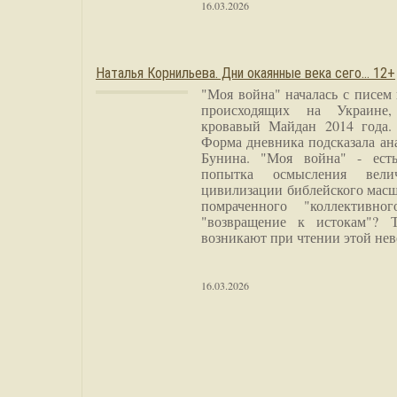
16.03.2026
Наталья Корнильева. Дни окаянные века сего… 12+
"Моя война" началась с писем
происходящих на Украине,
кровавый Майдан 2014 года. 
Форма дневника подсказала а
Бунина. "Моя война" - есть
попытка осмысления вели
цивилизации библейского масш
помраченного "коллективно
"возвращение к истокам"? 
возникают при чтении этой нев
16.03.2026