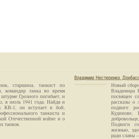
Владимир Нестеренко. Донба
ник, старшина, танкист по
Новый сборн
и, командир танка во время
Владимира 
 штурме Грозного погибает, и
посвящен со
о, в июль 1941 года. Найдя и
рассказы о 
к КВ-1, он вступает в бой,
подвиге ро
рофессионального танкиста и
Кудинове, 
кой Отечественной войне и о
добровольце
х танков.
Подвиги со
жизнью, здо
ради славы – 