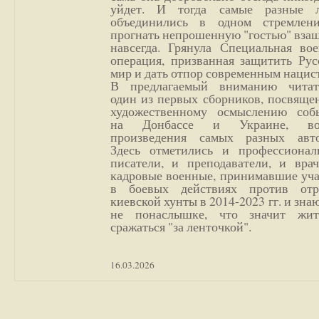
уйдет. И тогда самые разные 
объединились в одном стремлен
прогнать непрошенную "гостью" вза
навсегда. Грянула Специальная вое
операция, призванная защитить Рус
мир и дать отпор современным нацис
В предлагаемый вниманию читат
один из первых сборников, посвяще
художественному осмыслению соб
на Донбассе и Украине, во
произведения самых разных авто
Здесь отметились и профессионал
писатели, и преподаватели, и врач
кадровые военные, принимавшие уча
в боевых действиях против отр
киевской хунты в 2014-2023 гг. и зн
не понаслышке, что значит жи
сражаться "за ленточкой".
16.03.2026