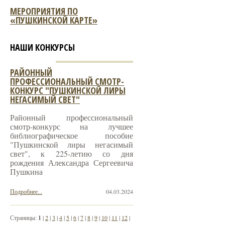
МЕРОПРИЯТИЯ ПО
«ПУШКИНСКОЙ КАРТЕ»
НАШИ КОНКУРСЫ
РАЙОННЫЙ
ПРОФЕССИОНАЛЬНЫЙ СМОТР-
КОНКУРС "ПУШКИНСКОЙ ЛИРЫ
НЕГАСИМЫЙ СВЕТ"
Районный профессиональный
смотр-конкурс на лучшее
библиографическое пособие
"Пушкинской лиры негасимый
свет", к 225-летию со дня
рождения Александра Сергеевича
Пушкина
Подробнее...
04.03.2024
Страницы:
1
|
2
|
3
|
4
|
5
|
6
|
7
|
8
|
9
|
10
|
11
|
12
|