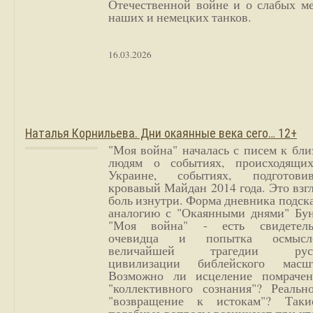
Отечественной войне и о слабых ме
наших и немецких танков.
16.03.2026
Наталья Корнильева. Дни окаянные века сего… 12+
"Моя война" началась с писем к бл
людям о событиях, происходящи
Украине, событиях, подготови
кровавый Майдан 2014 года. Это взг
боль изнутри. Форма дневника подск
аналогию с "Окаянными днями" Бун
"Моя война" - есть свидетель
очевидца и попытка осмысл
величайшей трагедии русс
цивилизации библейского масшт
Возможно ли исцеление помрачен
"коллективного сознания"? Реальн
"возвращение к истокам"? Так