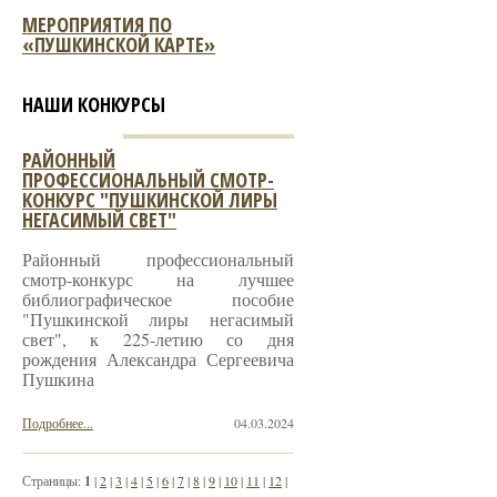
МЕРОПРИЯТИЯ ПО
«ПУШКИНСКОЙ КАРТЕ»
НАШИ КОНКУРСЫ
РАЙОННЫЙ
ПРОФЕССИОНАЛЬНЫЙ СМОТР-
КОНКУРС "ПУШКИНСКОЙ ЛИРЫ
НЕГАСИМЫЙ СВЕТ"
Районный профессиональный
смотр-конкурс на лучшее
библиографическое пособие
"Пушкинской лиры негасимый
свет", к 225-летию со дня
рождения Александра Сергеевича
Пушкина
Подробнее...
04.03.2024
Страницы:
1
|
2
|
3
|
4
|
5
|
6
|
7
|
8
|
9
|
10
|
11
|
12
|