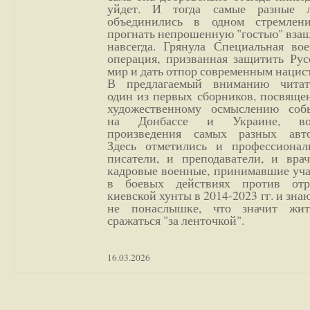
уйдет. И тогда самые разные 
объединились в одном стремлен
прогнать непрошенную "гостью" вза
навсегда. Грянула Специальная вое
операция, призванная защитить Рус
мир и дать отпор современным нацис
В предлагаемый вниманию читат
один из первых сборников, посвяще
художественному осмыслению соб
на Донбассе и Украине, во
произведения самых разных авто
Здесь отметились и профессионал
писатели, и преподаватели, и врач
кадровые военные, принимавшие уча
в боевых действиях против отр
киевской хунты в 2014-2023 гг. и зн
не понаслышке, что значит жи
сражаться "за ленточкой".
16.03.2026