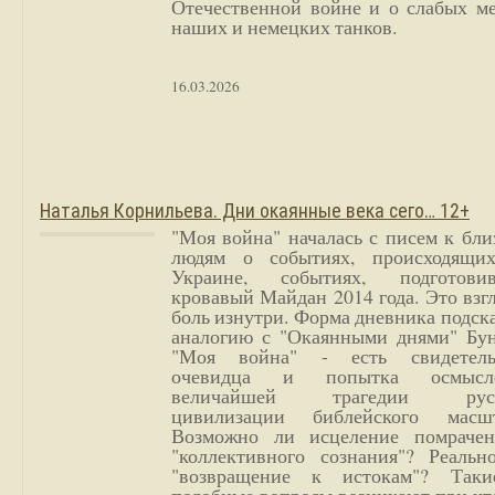
Отечественной войне и о слабых ме
наших и немецких танков.
16.03.2026
Наталья Корнильева. Дни окаянные века сего… 12+
"Моя война" началась с писем к бл
людям о событиях, происходящи
Украине, событиях, подготови
кровавый Майдан 2014 года. Это взг
боль изнутри. Форма дневника подск
аналогию с "Окаянными днями" Бун
"Моя война" - есть свидетель
очевидца и попытка осмысл
величайшей трагедии русс
цивилизации библейского масшт
Возможно ли исцеление помрачен
"коллективного сознания"? Реальн
"возвращение к истокам"? Так