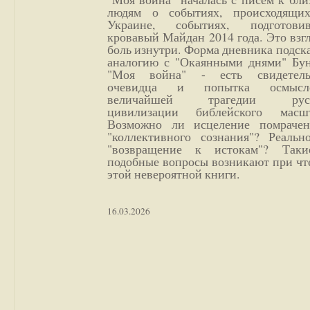
людям о событиях, происходящи
Украине, событиях, подготови
кровавый Майдан 2014 года. Это взг
боль изнутри. Форма дневника подск
аналогию с "Окаянными днями" Бун
"Моя война" - есть свидетель
очевидца и попытка осмысл
величайшей трагедии русс
цивилизации библейского масшт
Возможно ли исцеление помрачен
"коллективного сознания"? Реальн
"возвращение к истокам"? Так
подобные вопросы возникают при чт
этой невероятной книги.
16.03.2026