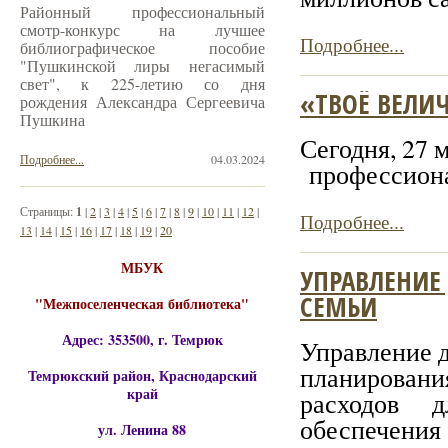
Районный профессиональный
смотр-конкурс на лучшее
Подробнее...
библиографическое пособие
"Пушкинской лиры негасимый
свет", к 225-летию со дня
«ТВОЁ ВЕЛИЧ
рождения Александра Сергеевича
Пушкина
Сегодня, 27 
Подробнее...
04.03.2024
профессиона
Страницы:
1
|
2
|
3
|
4
|
5
|
6
|
7
|
8
|
9
|
10
|
11
|
12
|
Подробнее...
13
|
14
|
15
|
16
|
17
|
18
|
19
|
20
МБУК
УПРАВЛЕНИЕ
СЕМЬИ
"Межпоселенческая библиотека"
Адрес: 353500, г. Темрюк
Управление 
планирован
Темрюкский район, Краснодарский
край
расходов 
обеспечени
ул. Ленина 88