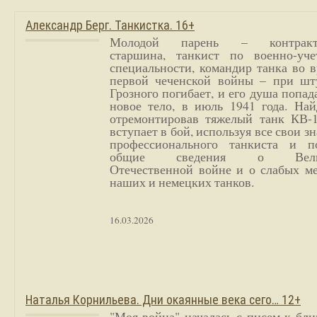
Александр Берг. Танкистка. 16+
Молодой парень – контракт
старшина, танкист по военно-уче
специальности, командир танка во 
первой чеченской войны – при шт
Грозного погибает, и его душа попад
новое тело, в июль 1941 года. Най
отремонтировав тяжелый танк КВ-1
вступает в бой, используя все свои з
профессионального танкиста и п
общие сведения о Вели
Отечественной войне и о слабых ме
наших и немецких танков.
16.03.2026
Наталья Корнильева. Дни окаянные века сего… 12+
"Моя война" началась с писем к бл