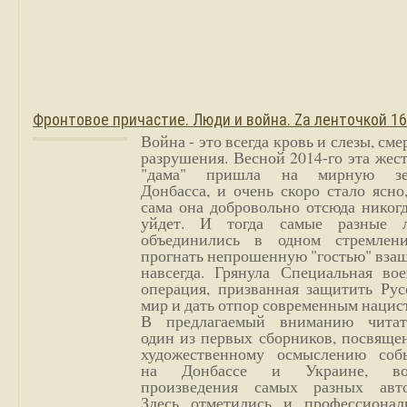
Фронтовое причастие. Люди и война. Zа ленточкой 1
Война - это всегда кровь и слезы, сме
разрушения. Весной 2014-го эта жес
"дама" пришла на мирную з
Донбасса, и очень скоро стало ясно
сама она добровольно отсюда никог
уйдет. И тогда самые разные 
объединились в одном стремлен
прогнать непрошенную "гостью" вза
навсегда. Грянула Специальная вое
операция, призванная защитить Рус
мир и дать отпор современным нацис
В предлагаемый вниманию читат
один из первых сборников, посвяще
художественному осмыслению соб
на Донбассе и Украине, во
произведения самых разных авто
Здесь отметились и профессионал