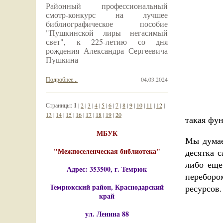
Районный профессиональный
смотр-конкурс на лучшее
библиографическое пособие
"Пушкинской лиры негасимый
свет", к 225-летию со дня
рождения Александра Сергеевича
Пушкина
Подробнее...
04.03.2024
Страницы:
1
|
2
|
3
|
4
|
5
|
6
|
7
|
8
|
9
|
10
|
11
|
12
|
13
|
14
|
15
|
16
|
17
|
18
|
19
|
20
такая фу
МБУК
Мы думаем
"Межпоселенческая библиотека"
десятка 
либо еще
Адрес: 353500, г. Темрюк
переборо
Темрюкский район, Краснодарский
ресурсов.
край
ул. Ленина 88