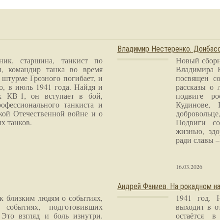
Владимир Нестеренко. Донба
ник, старшина, танкист по
Новый сборн
и, командир танка во время
Владимира 
 штурме Грозного погибает, и
посвящен со
о, в июль 1941 года. Найдя и
рассказы о 
к КВ-1, он вступает в бой,
подвиге ро
рофессионального танкиста и
Кудинове, 
кой Отечественной войне и о
добровольце
х танков.
Подвиги со
жизнью, здо
ради славы – 
16.03.2026
Андрей Фаниев. На рокадном на
 к близким людям о событиях,
1941 год. 
 событиях, подготовивших
выходит в о
Это взгляд и боль изнутри.
остаётся в