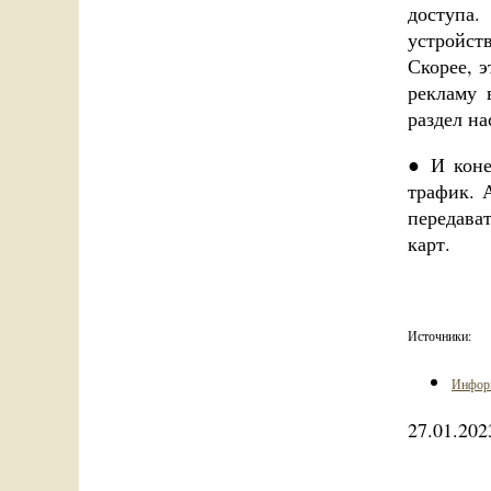
доступа.
устройст
Скорее, 
рекламу 
раздел н
● И коне
трафик. 
передава
карт.
Источники:
Информ
27.01.202