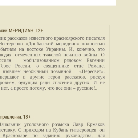
сский МЕРИДИАН. 12+
ик рассказов известного красноярского писателя
Нестеренко «Донбасский меридиан» полностью
бытиям на востоке Украины. И, конечно, это
людях, отмеченных тяжелой печатью войны. О
ссиян – мобилизованном рядовом Евгении
Герое России, о священнике отце Романе,
, взявшем необычный позывной – «Пересвет».
вершают и другие герои рассказов, рискуя
ровьем, будущим ради спасения других. И не
нет, а просто потому, что все они – русские!..
правлении. 18+
Начальник уголовного розыска Лавр Ермаков
тставку. С приходом на Кубань гитлеровцев, он
 Краснодаре по заданию руководства, для