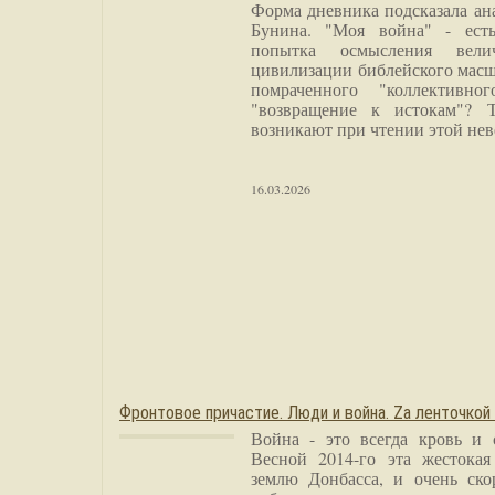
Форма дневника подсказала а
Бунина. "Моя война" - есть
попытка осмысления вели
цивилизации библейского масш
помраченного "коллективно
"возвращение к истокам"? 
возникают при чтении этой нев
16.03.2026
Фронтовое причастие. Люди и война. Zа ленточкой
Война - это всегда кровь и 
Весной 2014-го эта жестока
землю Донбасса, и очень ско