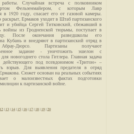
 работы. Случайная встреча с полковником
ртом Фельзенмайером, с которым Лавр
я в 1920 году, спасает его от газовой камеры.
о раскрыт, Ермаков уходит в Штаб партизанского
дит и убийца Сергей Титковский, сбежавший в
ь войны из Гродненской тюрьмы, поступает в
анду. После окончания разведшколы его
на Кубань и внедряют в партизанский отряд в
Абрау-Дюрсо. Партизаны получают
ственное задание - уничтожить эшелон с
для новогоднего стола Гитлера. Главная задача
о, действующего под псевдонимом «Тритон» –
ить взрыв. Для выявления предателя в отряд
Ермакова. Сюжет основан на реальных событиях
вает о малоизвестных фактах подготовки
 милиции к партизанской войне.
12
|
13
|
14
|
15
|
16
|
17
|
18
|
19
|
20