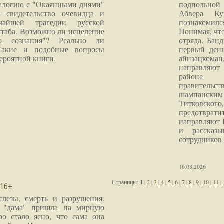
налогию с "Окаянными днями"
подпольной
 свидетельство очевидца и
Абвера Ку
чайшей трагедии русской
познакомилс
таба. Возможно ли исцеление
Понимая, чт
го сознания"? Реально ли
отряда. Бан
Такие и подобные вопросы
первый ден
ероятной книги.
айнзацком
направляют 
районе 
правитель
шампанским 
Титковског
предотврат
направляют 
и рассказы
сотрудников
16.03.2026
Страницы:
1
|
2
|
3
|
4
|
5
|
6
|
7
|
8
|
9
|
10
|
11
|
 16+
слезы, смерть и разрушения.
я "дама" пришла на мирную
ро стало ясно, что сама она