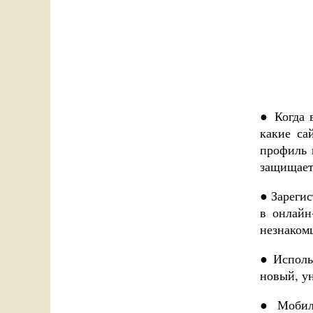
● Когда 
какие са
профиль 
защищает
● Зареги
в онлайн
незнаком
● Исполь
новый, у
● Мобиль