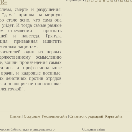
 16+
слезы, смерть и разрушения.
я "дама" пришла на мирную
ро стало ясно, что сама она
 уйдет. И тогда самые разные
м стремлении - прогнать
шей и навсегда. Грянула
ция, призванная защитить
еменным нацистам.
читателей один из первых
дожественному осмыслению
е, вошли произведения самых
тились и профессиональные
 врачи, и кадровые военные,
х действиях против отрядов
г. и знающие не понаслышке,
 ленточкой".
Главная
|
О журнале
|
Реклама на сайте
|
Связаться с редакцией
|
Карта сайта
ческая библиотека» муниципального
Создание сайта