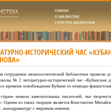
ГЛАВНАЯ
О БИБЛИОТЕКЕ
СТРУКТУРА БИБЛИОТЕКИ
АТУРНО-ИСТОРИЧЕСКИЙ ЧАС «КУБАН
НОВА»
ля сотрудники межпоселенческой библиотеки провели дл
школы № 2 литературно-исторический час «Кубанские 
 со времени освобождения Кубани от немецко-фашистских
стране немало замечательных писателей, чье творчест
е. Одним из таких творцов является Константин Михайло
г, кинодраматург с мировым именем.