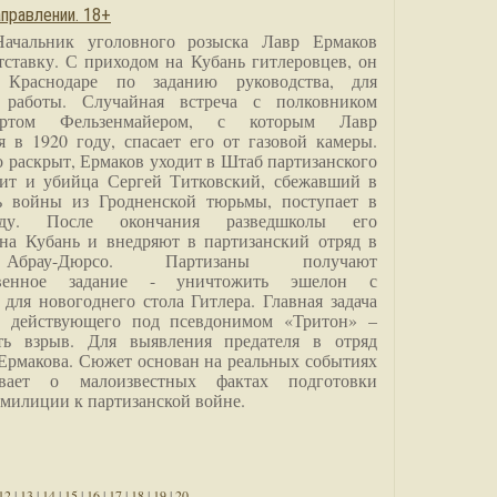
правлении. 18+
Начальник уголовного розыска Лавр Ермаков
тставку. С приходом на Кубань гитлеровцев, он
 Краснодаре по заданию руководства, для
 работы. Случайная встреча с полковником
ртом Фельзенмайером, с которым Лавр
я в 1920 году, спасает его от газовой камеры.
о раскрыт, Ермаков уходит в Штаб партизанского
дит и убийца Сергей Титковский, сбежавший в
ь войны из Гродненской тюрьмы, поступает в
анду. После окончания разведшколы его
на Кубань и внедряют в партизанский отряд в
Абрау-Дюрсо. Партизаны получают
ственное задание - уничтожить эшелон с
для новогоднего стола Гитлера. Главная задача
о, действующего под псевдонимом «Тритон» –
ить взрыв. Для выявления предателя в отряд
Ермакова. Сюжет основан на реальных событиях
вает о малоизвестных фактах подготовки
 милиции к партизанской войне.
12
|
13
|
14
|
15
|
16
|
17
|
18
|
19
|
20