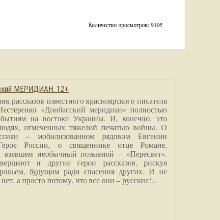
Количество просмотров: 9105
сский МЕРИДИАН. 12+
ик рассказов известного красноярского писателя
Нестеренко «Донбасский меридиан» полностью
бытиям на востоке Украины. И, конечно, это
людях, отмеченных тяжелой печатью войны. О
ссиян – мобилизованном рядовом Евгении
Герое России, о священнике отце Романе,
, взявшем необычный позывной – «Пересвет».
вершают и другие герои рассказов, рискуя
ровьем, будущим ради спасения других. И не
нет, а просто потому, что все они – русские!..