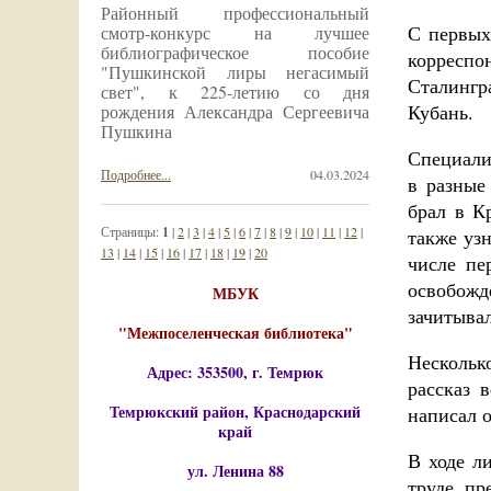
Районный профессиональный
С первых
смотр-конкурс на лучшее
библиографическое пособие
корреспо
"Пушкинской лиры негасимый
Сталингр
свет", к 225-летию со дня
Кубань.
рождения Александра Сергеевича
Пушкина
Специали
Подробнее...
04.03.2024
в разные
брал в К
Страницы:
1
|
2
|
3
|
4
|
5
|
6
|
7
|
8
|
9
|
10
|
11
|
12
|
также узн
13
|
14
|
15
|
16
|
17
|
18
|
19
|
20
числе пе
освобожд
МБУК
зачитыва
"Межпоселенческая библиотека"
Нескольк
Адрес: 353500, г. Темрюк
рассказ 
Темрюкский район, Краснодарский
написал о
край
В ходе л
ул. Ленина 88
труде пр