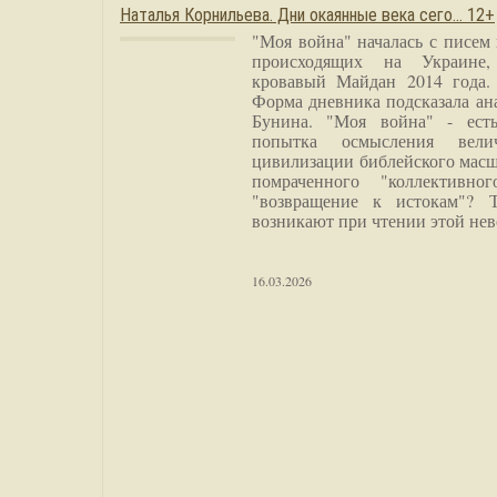
Наталья Корнильева. Дни окаянные века сего… 12+
"Моя война" началась с писем
происходящих на Украине,
кровавый Майдан 2014 года. 
Форма дневника подсказала а
Бунина. "Моя война" - есть
попытка осмысления вели
цивилизации библейского масш
помраченного "коллективно
"возвращение к истокам"? 
возникают при чтении этой нев
16.03.2026