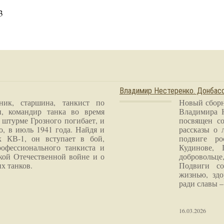
3
Владимир Нестеренко. Донба
ник, старшина, танкист по
Новый сборн
и, командир танка во время
Владимира 
 штурме Грозного погибает, и
посвящен со
о, в июль 1941 года. Найдя и
рассказы о 
к КВ-1, он вступает в бой,
подвиге ро
рофессионального танкиста и
Кудинове, 
кой Отечественной войне и о
добровольце
х танков.
Подвиги со
жизнью, здо
ради славы – 
16.03.2026