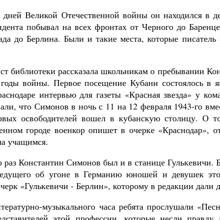
 дней Великой Отечественной войны он находился в д
ндента побывал на всех фронтах от Черного до Баренц
ада до Берлина. Были и такие места, которые писатель
ст библиотеки рассказала школьникам о пребывании Кон
 годы войны. Первое посещение Кубани состоялось в ян
раснодаре интервью для газеты «Красная звезда» у ком
али, что Симонов в ночь с 11 на 12 февраля 1943-го вме
рвых освободителей вошел в кубанскую столицу. О то
енном городе военкор опишет в очерке «Краснодар», о
ла учащимся.
о раз Константин Симонов был и в станице Гулькевичи. 
ведущего об угоне в Германию юношей и девушек эт
черк «Гулькевичи - Берлин», которому в редакции дали д
итературно-музыкального часа ребята прослушали «Пес
едставителей этой профессии, которые несли правд