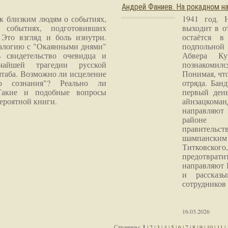
Андрей Фаниев. На рокадном на
 к близким людям о событиях,
1941 год. 
 событиях, подготовивших
выходит в о
Это взгляд и боль изнутри.
остаётся в
налогию с "Окаянными днями"
подпольной
 свидетельство очевидца и
Абвера Ку
чайшей трагедии русской
познакомилс
таба. Возможно ли исцеление
Понимая, чт
го сознания"? Реально ли
отряда. Бан
Такие и подобные вопросы
первый ден
ероятной книги.
айнзацком
направляют 
районе 
правитель
шампанским 
Титковског
предотврат
направляют 
и рассказы
сотрудников
16.03.2026
Страницы:
1
|
2
|
3
|
4
|
5
|
6
|
7
|
8
|
9
|
10
|
11
|