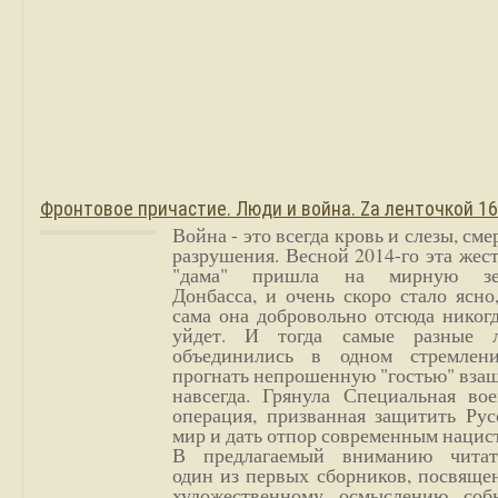
Фронтовое причастие. Люди и война. Zа ленточкой 1
Война - это всегда кровь и слезы, сме
разрушения. Весной 2014-го эта жес
"дама" пришла на мирную з
Донбасса, и очень скоро стало ясно
сама она добровольно отсюда никог
уйдет. И тогда самые разные 
объединились в одном стремлен
прогнать непрошенную "гостью" вза
навсегда. Грянула Специальная вое
операция, призванная защитить Рус
мир и дать отпор современным нацис
В предлагаемый вниманию читат
один из первых сборников, посвяще
художественному осмыслению соб