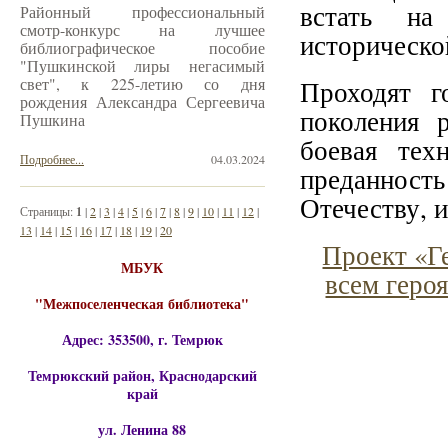
встать на
Районный профессиональный
смотр-конкурс на лучшее
исторической
библиографическое пособие
"Пушкинской лиры негасимый
свет", к 225-летию со дня
Проходят г
рождения Александра Сергеевича
поколения 
Пушкина
боевая тех
Подробнее...
04.03.2024
преданнос
Отечеству, 
Страницы:
1
|
2
|
3
|
4
|
5
|
6
|
7
|
8
|
9
|
10
|
11
|
12
|
13
|
14
|
15
|
16
|
17
|
18
|
19
|
20
Проект «Ге
МБУК
всем геро
"Межпоселенческая библиотека"
Адрес: 353500, г. Темрюк
Темрюкский район, Краснодарский
край
ул. Ленина 88