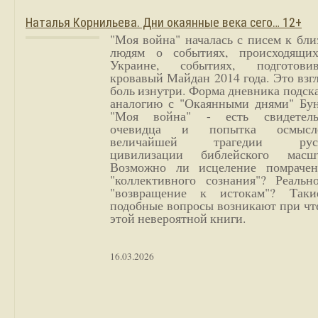
Наталья Корнильева. Дни окаянные века сего… 12+
"Моя война" началась с писем к бл
людям о событиях, происходящи
Украине, событиях, подготови
кровавый Майдан 2014 года. Это взг
боль изнутри. Форма дневника подск
аналогию с "Окаянными днями" Бун
"Моя война" - есть свидетель
очевидца и попытка осмысл
величайшей трагедии русс
цивилизации библейского масшт
Возможно ли исцеление помрачен
"коллективного сознания"? Реальн
"возвращение к истокам"? Так
подобные вопросы возникают при чт
этой невероятной книги.
16.03.2026