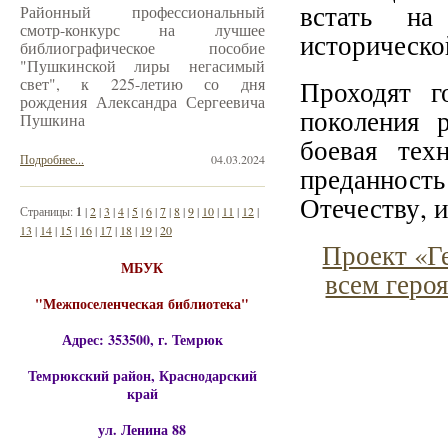
встать на
Районный профессиональный
смотр-конкурс на лучшее
исторической
библиографическое пособие
"Пушкинской лиры негасимый
свет", к 225-летию со дня
Проходят г
рождения Александра Сергеевича
поколения 
Пушкина
боевая тех
Подробнее...
04.03.2024
преданнос
Отечеству, 
Страницы:
1
|
2
|
3
|
4
|
5
|
6
|
7
|
8
|
9
|
10
|
11
|
12
|
13
|
14
|
15
|
16
|
17
|
18
|
19
|
20
Проект «Ге
МБУК
всем геро
"Межпоселенческая библиотека"
Адрес: 353500, г. Темрюк
Темрюкский район, Краснодарский
край
ул. Ленина 88