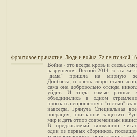
Фронтовое причастие. Люди и война. Zа ленточкой 1
Война - это всегда кровь и слезы, сме
разрушения. Весной 2014-го эта жес
"дама" пришла на мирную з
Донбасса, и очень скоро стало ясно
сама она добровольно отсюда никог
уйдет. И тогда самые разные 
объединились в одном стремлен
прогнать непрошенную "гостью" вза
навсегда. Грянула Специальная вое
операция, призванная защитить Рус
мир и дать отпор современным нацис
В предлагаемый вниманию читат
один из первых сборников, посвяще
художественному осмыслению соб