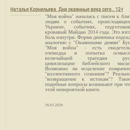
Наталья Корнильева. Дни окаянные века сего… 12+
"Моя война" началась с писем к бл
людям о событиях, происходящи
Украине, событиях, подготови
кровавый Майдан 2014 года. Это взг
боль изнутри. Форма дневника подск
аналогию с "Окаянными днями" Бун
"Моя война" - есть свидетель
очевидца и попытка осмысл
величайшей трагедии русс
цивилизации библейского масшт
Возможно ли исцеление помрачен
"коллективного сознания"? Реальн
"возвращение к истокам"? Так
подобные вопросы возникают при чт
этой невероятной книги.
16.03.2026