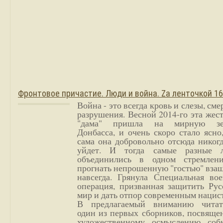
Фронтовое причастие. Люди и война. Zа ленточкой 1
Война - это всегда кровь и слезы, сме
разрушения. Весной 2014-го эта жес
"дама" пришла на мирную з
Донбасса, и очень скоро стало ясно
сама она добровольно отсюда никог
уйдет. И тогда самые разные 
объединились в одном стремлен
прогнать непрошенную "гостью" вза
навсегда. Грянула Специальная вое
операция, призванная защитить Рус
мир и дать отпор современным нацис
В предлагаемый вниманию читат
один из первых сборников, посвяще
художественному осмыслению соб