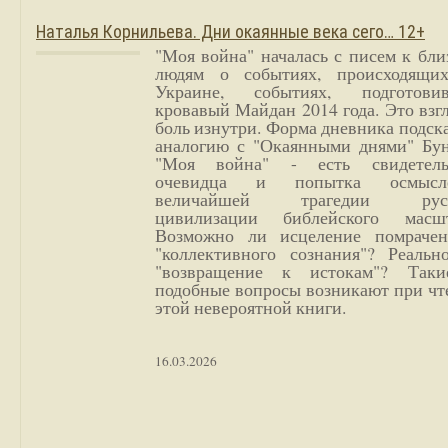
Наталья Корнильева. Дни окаянные века сего… 12+
"Моя война" началась с писем к бл
людям о событиях, происходящи
Украине, событиях, подготови
кровавый Майдан 2014 года. Это взг
боль изнутри. Форма дневника подск
аналогию с "Окаянными днями" Бун
"Моя война" - есть свидетель
очевидца и попытка осмысл
величайшей трагедии русс
цивилизации библейского масшт
Возможно ли исцеление помрачен
"коллективного сознания"? Реальн
"возвращение к истокам"? Так
подобные вопросы возникают при чт
этой невероятной книги.
16.03.2026