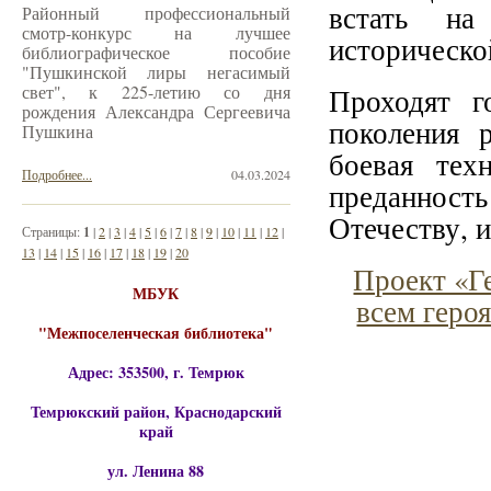
встать на
Районный профессиональный
смотр-конкурс на лучшее
исторической
библиографическое пособие
"Пушкинской лиры негасимый
свет", к 225-летию со дня
Проходят г
рождения Александра Сергеевича
поколения 
Пушкина
боевая тех
Подробнее...
04.03.2024
преданнос
Отечеству, 
Страницы:
1
|
2
|
3
|
4
|
5
|
6
|
7
|
8
|
9
|
10
|
11
|
12
|
13
|
14
|
15
|
16
|
17
|
18
|
19
|
20
Проект «Ге
МБУК
всем геро
"Межпоселенческая библиотека"
Адрес: 353500, г. Темрюк
Темрюкский район, Краснодарский
край
ул. Ленина 88